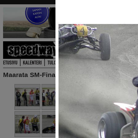
Maarata SM-Finaali Kauhajoki 11.8.2012