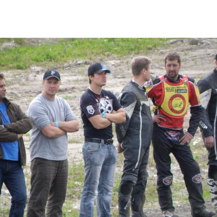
oki 11.8.2012
Kauhajoen Moottorikerho ry
-
Jääspeedway Kauhajoella 20
-
Kauden päätös 2009
-
Pariajon SM 2009
-
Jääradan SM-kisa 2009
-
Extraliiga- ja kaupunkicup 200
-
Kauhajoki-speedway 2008
-
Kauhajoen ruohorata
-
Speedwayradan rakennustyö
-
Palkittuja ja menestyneitä kulje
-
Sekalaisia kuvia vuosien varre
-
Sotkan Kevätpärinät 9.5.
-
Jääspeedwayn SM-kisa Sotka