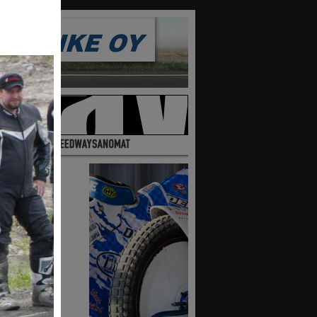
10
9
maa
ttajia
lta
ssa