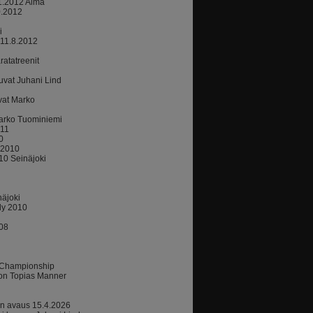
11.2012 Alma
0.2012
i
 11.8.2012
atatreenit
uvat Juhani Lind
vat Marko
arko Tuominiemi
011
0
.2010
010 Seinäjoki
äjoki
ly 2010
.08
 Championship
hon Topias Manner
n avaus 15.4.2026