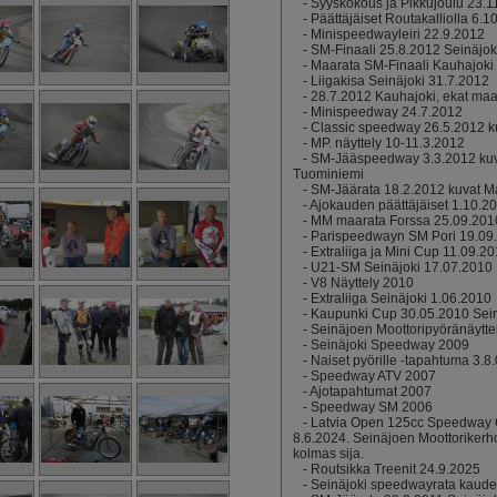
-
Syyskokous ja Pikkujoulu 23.
-
Päättäjäiset Routakalliolla 6.1
-
Minispeedwayleiri 22.9.2012
-
SM-Finaali 25.8.2012 Seinäjok
-
Maarata SM-Finaali Kauhajoki
-
Liigakisa Seinäjoki 31.7.2012
-
28.7.2012 Kauhajoki, ekat maar
-
Minispeedway 24.7.2012
-
Classic speedway 26.5.2012 k
-
MP. näyttely 10-11.3.2012
-
SM-Jääspeedway 3.3.2012 ku
Tuominiemi
-
SM-Jäärata 18.2.2012 kuvat M
-
Ajokauden päättäjäiset 1.10.2
-
MM maarata Forssa 25.09.201
-
Parispeedwayn SM Pori 19.09
-
Extraliiga ja Mini Cup 11.09.2
-
U21-SM Seinäjoki 17.07.2010
-
V8 Näyttely 2010
-
Extraliiga Seinäjoki 1.06.2010
-
Kaupunki Cup 30.05.2010 Sein
-
Seinäjoen Moottoripyöränäytte
-
Seinäjoki Speedway 2009
-
Naiset pyörille -tapahtuma 3.8
-
Speedway ATV 2007
-
Ajotapahtumat 2007
-
Speedway SM 2006
-
Latvia Open 125cc Speedway
8.6.2024. Seinäjoen Moottoriker
kolmas sija.
-
Routsikka Treenit 24.9.2025
-
Seinäjoki speedwayrata kaude