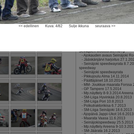
-
Legends-kisa Sotkassa 20.8.
Sivuston ylläpito
-
SM-finaali 2012, Seinäjoki
-
Jääspeedwayn PM 2012, Kauh
-
U21 SM-finaali, Seinäjoki, 17.
-
Extraliiga 1.6.2010, Seinäjoki
<< edellinen
Kuva: 4/82
Sulje ikkuna
-
Kaupunki Cup 2/7, Seinäjoki
seuraava >>
-
Harjoitukset Kuharannassa
-
Seinäjoki Speedway 2009
-
Jäärata SM 2009
-
Kauhajoen ruohorata
-
Pyöriä
Seinäjoen Moottorikerho ry
-
Ajokauden avaus Seinäjoki Rou
-
Jääskänjärvi harjoitus 27.1.20
-
Seinäjoki speedwayrata 8.7.2
speedway
-
Seinäjoki speedwayrata
-
Pikkujoulu Alma 14.11.2014
-
Päättäjäiset 18.10.2014
-
MM- Joukkue maarata Forssa 
-
GP Tampere 17.5.2014
-
Mp.näyttely 8-9.3.2014 Areena
-
SM-Liiga Hyvinkää 20.8.2013
-
SM-Liiga Pori 10.8.2013
-
Polkutraktorikisa 6.7.2013
-
SM-Liiga Seinäjoki 18.6.2013
-
Ajopäivä Jappi-Ukot 16.6.2013
-
Maarata Vaasa 11.6.2013
-
Seinäjokispeedway 25.5.2013
-
Mp.näyttely Areena 9-10.3.201
-
SM-Jäärata 16.2.2013