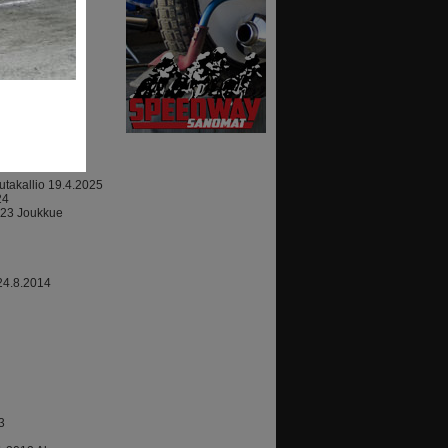
ajoki
07.2010
takallio 19.4.2025
24
023 Joukkue
24.8.2014
3