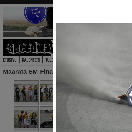
Maarata SM-Finaali Kauhajoki 11.8.2012