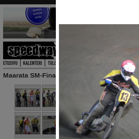
Maarata SM-Finaali Kauhajoki 11.8.2012