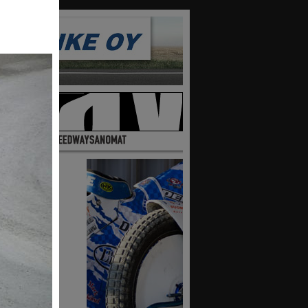
10
9
maa
ttajia
lta
ssa