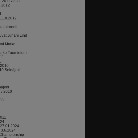
11.2012 Alma
0.2012
i
 11.8.2012
atatreenit
uvat Juhani Lind
vat Marko
arko Tuominiemi
011
0
.2010
010 Seinäjoki
äjoki
ly 2010
.08
2011
024
 27.01.2024
t 3.6.2024
 Championship