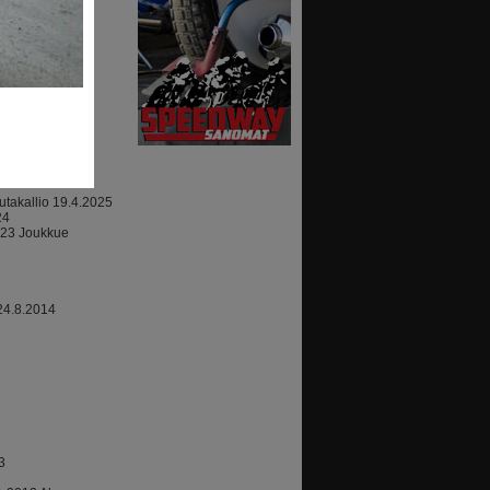
ajoki
07.2010
takallio 19.4.2025
24
023 Joukkue
24.8.2014
3