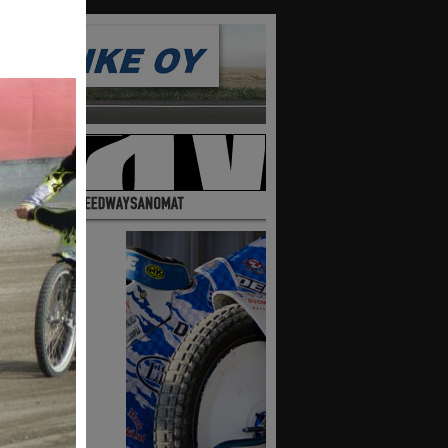
10
9
maa
ttajia
lta
ssa