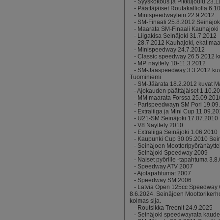
-
Syyskokous ja Pikkujoulu 23.
-
Päättäjäiset Routakalliolla 6.1
-
Minispeedwayleiri 22.9.2012
-
SM-Finaali 25.8.2012 Seinäjok
-
Maarata SM-Finaali Kauhajoki
-
Liigakisa Seinäjoki 31.7.2012
-
28.7.2012 Kauhajoki, ekat maar
-
Minispeedway 24.7.2012
-
Classic speedway 26.5.2012 k
-
MP. näyttely 10-11.3.2012
-
SM-Jääspeedway 3.3.2012 ku
Tuominiemi
-
SM-Jäärata 18.2.2012 kuvat M
-
Ajokauden päättäjäiset 1.10.2
-
MM maarata Forssa 25.09.201
-
Parispeedwayn SM Pori 19.09
-
Extraliiga ja Mini Cup 11.09.2
-
U21-SM Seinäjoki 17.07.2010
-
V8 Näyttely 2010
-
Extraliiga Seinäjoki 1.06.2010
-
Kaupunki Cup 30.05.2010 Sein
-
Seinäjoen Moottoripyöränäytte
-
Seinäjoki Speedway 2009
-
Naiset pyörille -tapahtuma 3.8
-
Speedway ATV 2007
-
Ajotapahtumat 2007
-
Speedway SM 2006
-
Latvia Open 125cc Speedway
8.6.2024. Seinäjoen Moottoriker
kolmas sija.
-
Routsikka Treenit 24.9.2025
-
Seinäjoki speedwayrata kaude