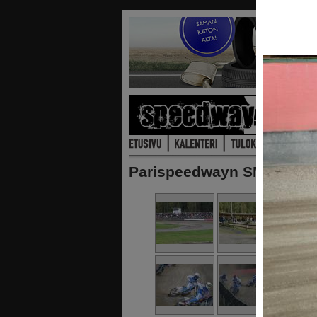
Parispeedwayn SM Pori 19