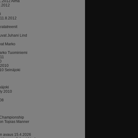
11.2012 Alma
0.2012
i
 11.8.2012
atatreenit
uvat Juhani Lind
vat Marko
arko Tuominiemi
011
0
.2010
010 Seinäjoki
äjoki
ly 2010
.08
 Championship
hon Topias Manner
n avaus 15.4.2026