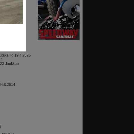
ajoki
07.2010
takallio 19.4.2025
24
023 Joukkue
24.8.2014
3