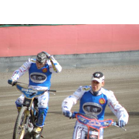
.09.2010
Kauhajoen Moottorikerho ry
-
Jääspeedway Kauhajoella 20
-
Kauden päätös 2009
-
Pariajon SM 2009
-
Jääradan SM-kisa 2009
-
Extraliiga- ja kaupunkicup 200
-
Kauhajoki-speedway 2008
-
Kauhajoen ruohorata
-
Speedwayradan rakennustyö
-
Palkittuja ja menestyneitä kulje
-
Sekalaisia kuvia vuosien varre
-
Sotkan Kevätpärinät 9.5.
-
Jääspeedwayn SM-kisa Sotka