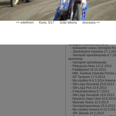
-
Legends-kisa Sotkassa 20.8.
Sivuston ylläpito
-
SM-finaali 2012, Seinäjoki
-
Jääspeedwayn PM 2012, Kauh
-
U21 SM-finaali, Seinäjoki, 17.
-
Extraliiga 1.6.2010, Seinäjoki
<< edellinen
Kuva: 3/17
Sulje ikkuna
-
Kaupunki Cup 2/7, Seinäjoki
seuraava >>
-
Harjoitukset Kuharannassa
-
Seinäjoki Speedway 2009
-
Jäärata SM 2009
-
Kauhajoen ruohorata
-
Pyöriä
Seinäjoen Moottorikerho ry
-
Ajokauden avaus Seinäjoki Rou
-
Jääskänjärvi harjoitus 27.1.20
-
Seinäjoki speedwayrata 8.7.2
speedway
-
Seinäjoki speedwayrata
-
Pikkujoulu Alma 14.11.2014
-
Päättäjäiset 18.10.2014
-
MM- Joukkue maarata Forssa 
-
GP Tampere 17.5.2014
-
Mp.näyttely 8-9.3.2014 Areena
-
SM-Liiga Hyvinkää 20.8.2013
-
SM-Liiga Pori 10.8.2013
-
Polkutraktorikisa 6.7.2013
-
SM-Liiga Seinäjoki 18.6.2013
-
Ajopäivä Jappi-Ukot 16.6.2013
-
Maarata Vaasa 11.6.2013
-
Seinäjokispeedway 25.5.2013
-
Mp.näyttely Areena 9-10.3.201
-
SM-Jäärata 16.2.2013