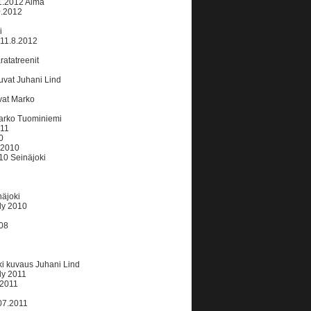
11.2012 Alma
0.2012
i
 11.8.2012
atatreenit
uvat Juhani Lind
vat Marko
arko Tuominiemi
011
0
.2010
010 Seinäjoki
äjoki
ly 2010
.08
i kuvaus Juhani Lind
ly 2011
.2011
07.2011