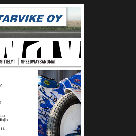
10
9
maa
ttajia
ssa