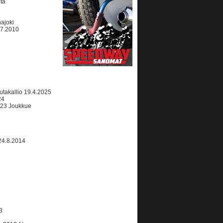
lta
ajoki
07.2010
takallio 19.4.2025
24
023 Joukkue
24.8.2014
3