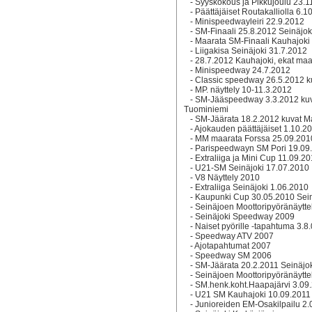
-
Syyskokous ja Pikkujoulu 23.
-
Päättäjäiset Routakalliolla 6.1
-
Minispeedwayleiri 22.9.2012
-
SM-Finaali 25.8.2012 Seinäjok
-
Maarata SM-Finaali Kauhajoki
-
Liigakisa Seinäjoki 31.7.2012
-
28.7.2012 Kauhajoki, ekat maar
-
Minispeedway 24.7.2012
-
Classic speedway 26.5.2012 k
-
MP. näyttely 10-11.3.2012
-
SM-Jääspeedway 3.3.2012 ku
Tuominiemi
-
SM-Jäärata 18.2.2012 kuvat M
-
Ajokauden päättäjäiset 1.10.2
-
MM maarata Forssa 25.09.201
-
Parispeedwayn SM Pori 19.09
-
Extraliiga ja Mini Cup 11.09.2
-
U21-SM Seinäjoki 17.07.2010
-
V8 Näyttely 2010
-
Extraliiga Seinäjoki 1.06.2010
-
Kaupunki Cup 30.05.2010 Sein
-
Seinäjoen Moottoripyöränäytte
-
Seinäjoki Speedway 2009
-
Naiset pyörille -tapahtuma 3.8
-
Speedway ATV 2007
-
Ajotapahtumat 2007
-
Speedway SM 2006
-
SM-Jäärata 20.2.2011 Seinäjok
-
Seinäjoen Moottoripyöränäytte
-
SM.henk.koht.Haapajärvi 3.09
-
U21 SM Kauhajoki 10.09.2011
-
Junioreiden EM-Osakilpailu 2.