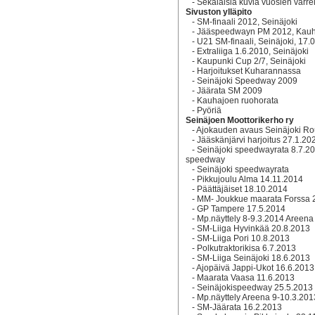
-
Sekalaisia kuvia vuosien varre
Sivuston ylläpito
-
SM-finaali 2012, Seinäjoki
-
Jääspeedwayn PM 2012, Kauh
-
U21 SM-finaali, Seinäjoki, 17.
-
Extraliiga 1.6.2010, Seinäjoki
-
Kaupunki Cup 2/7, Seinäjoki
-
Harjoitukset Kuharannassa
-
Seinäjoki Speedway 2009
-
Jäärata SM 2009
-
Kauhajoen ruohorata
-
Pyöriä
Seinäjoen Moottorikerho ry
-
Ajokauden avaus Seinäjoki Rou
-
Jääskänjärvi harjoitus 27.1.20
-
Seinäjoki speedwayrata 8.7.2
speedway
-
Seinäjoki speedwayrata
-
Pikkujoulu Alma 14.11.2014
-
Päättäjäiset 18.10.2014
-
MM- Joukkue maarata Forssa 
-
GP Tampere 17.5.2014
-
Mp.näyttely 8-9.3.2014 Areena
-
SM-Liiga Hyvinkää 20.8.2013
-
SM-Liiga Pori 10.8.2013
-
Polkutraktorikisa 6.7.2013
-
SM-Liiga Seinäjoki 18.6.2013
-
Ajopäivä Jappi-Ukot 16.6.2013
-
Maarata Vaasa 11.6.2013
-
Seinäjokispeedway 25.5.2013
-
Mp.näyttely Areena 9-10.3.201
-
SM-Jäärata 16.2.2013