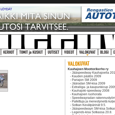
Kauhajoen Moottorikerho ry
-
Jääspeedway Kauhajoella 20
-
Kauden päätös 2009
-
Pariajon SM 2009
-
Jääradan SM-kisa 2009
-
Extraliiga- ja kaupunkicup 200
-
Kauhajoki-speedway 2008
-
Kauhajoen ruohorata
-
Speedwayradan rakennustyö
-
Palkittuja ja menestyneitä kulje
-
Sotkan Kevätpärinät 9.5.
-
Jääspeedwayn SM-kisa Sotka
-
Legends-kisa Sotkassa 20.8.