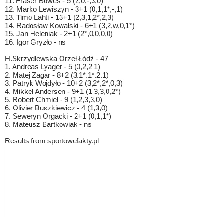
11. Fraser Bowes - 5 (2,0,-,3,0)
12. Marko Lewiszyn - 3+1 (0,1,1*,-,1)
13. Timo Lahti - 13+1 (2,3,1,2*,2,3)
14. Radosław Kowalski - 6+1 (3,2,w,0,1*)
15. Jan Heleniak - 2+1 (2*,0,0,0,0)
16. Igor Gryzło - ns
H.Skrzydlewska Orzeł Łódź - 47
1. Andreas Lyager - 5 (0,2,2,1)
2. Matej Zagar - 8+2 (3,1*,1*,2,1)
3. Patryk Wojdyło - 10+2 (3,2*,2*,0,3)
4. Mikkel Andersen - 9+1 (1,3,3,0,2*)
5. Robert Chmiel - 9 (1,2,3,3,0)
6. Olivier Buszkiewicz - 4 (1,3,0)
7. Seweryn Orgacki - 2+1 (0,1,1*)
8. Mateusz Bartkowiak - ns
Results from sportowefakty.pl