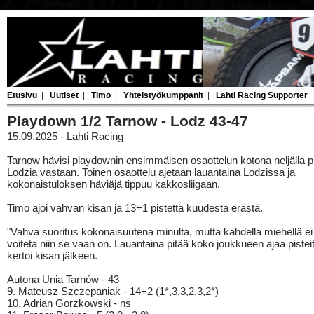
Etusivu
|
Uutiset
|
Timo
|
Yhteistyökumppanit
|
Lahti Racing Supporter
Playdown 1/2 Tarnow - Lodz 43-47
15.09.2025 - Lahti Racing
Tarnow hävisi playdownin ensimmäisen osaottelun kotona neljällä pi
Lodzia vastaan. Toinen osaottelu ajetaan lauantaina Lodzissa ja
kokonaistuloksen häviäjä tippuu kakkosliigaan.
Timo ajoi vahvan kisan ja 13+1 pistettä kuudesta erästä.
"Vahva suoritus kokonaisuutena minulta, mutta kahdella miehellä ei 
voiteta niin se vaan on. Lauantaina pitää koko joukkueen ajaa pistei
kertoi kisan jälkeen.
Autona Unia Tarnów - 43
9. Mateusz Szczepaniak - 14+2 (1*,3,3,2,3,2*)
10. Adrian Gorzkowski - ns