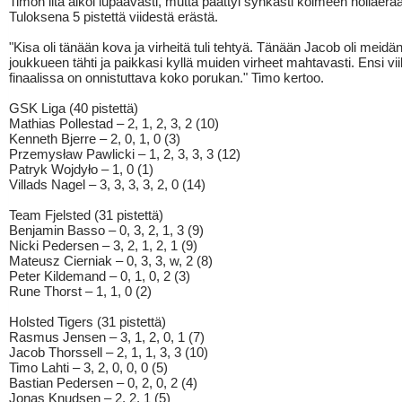
Timon ilta alkoi lupaavasti, mutta päättyi synkästi kolmeen nollaerä
Tuloksena 5 pistettä viidestä erästä.
"Kisa oli tänään kova ja virheitä tuli tehtyä. Tänään Jacob oli meidä
joukkueen tähti ja paikkasi kyllä muiden virheet mahtavasti. Ensi vii
finaalissa on onnistuttava koko porukan." Timo kertoo.
GSK Liga (40 pistettä)
Mathias Pollestad – 2, 1, 2, 3, 2 (10)
Kenneth Bjerre – 2, 0, 1, 0 (3)
Przemysław Pawlicki – 1, 2, 3, 3, 3 (12)
Patryk Wojdyło – 1, 0 (1)
Villads Nagel – 3, 3, 3, 3, 2, 0 (14)
Team Fjelsted (31 pistettä)
Benjamin Basso – 0, 3, 2, 1, 3 (9)
Nicki Pedersen – 3, 2, 1, 2, 1 (9)
Mateusz Cierniak – 0, 3, 3, w, 2 (8)
Peter Kildemand – 0, 1, 0, 2 (3)
Rune Thorst – 1, 1, 0 (2)
Holsted Tigers (31 pistettä)
Rasmus Jensen – 3, 1, 2, 0, 1 (7)
Jacob Thorssell – 2, 1, 1, 3, 3 (10)
Timo Lahti – 3, 2, 0, 0, 0 (5)
Bastian Pedersen – 0, 2, 0, 2 (4)
Jonas Knudsen – 2, 2, 1 (5)