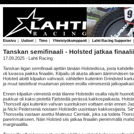
Etusivu
|
Uutiset
|
Timo
|
Yhteistyökumppanit
|
Lahti Racing Supporter
Tanskan semifinaali - Holsted jatkaa finaali
17.09.2025 - Lahti Racing
Tanskan liigan semifinaali ajettiin tänään Holstedissa, josta kahdelle
oli luvassa paikka finaaliin. Kilpailu oli alusta alkaen äärimmäisen ta
Holsted aloitti kilpailun vahvasti. vähitellen kuitenkin Grindsted kark
ja muut taistelivat muutaman pisteen eroilla viimeisestä jatkopaikas
Ennen kilpailun viimeistä erää tilanne Holstedin osalta näytti huonolta
joukkue oli kaksi pistettä Fjelstediä perässä kakkospaikasta. Holst
Thorssell ajoi kuitenkin vahvan suorituksen voittaen erän ennen J
ja Nicki Pederseniä nostaen Holstedin uusintaan kakkossijasta. Sii
Thorsselia vastaan asettui Mateusz Cierniak, joka sai todeta Thorss
paremmakseen. Näin Holsted siis jatkaa finaaliin pienimmällä mahdo
marginaalilla.