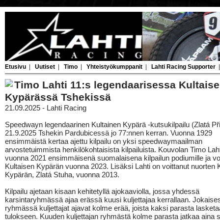
Etusivu
|
Uutiset
|
Timo
|
Yhteistyökumppanit
|
Lahti Racing Supporter
Timo Lahti 11:s legendaarisessa Kultais
Kypärässä Tshekissä
21.09.2025 - Lahti Racing
Speedwayn legendaarinen Kultainen Kypärä -kutsukilpailu (Zlatá Přilb
21.9.2025 Tshekin Pardubicessä jo 77:nnen kerran. Vuonna 1929
ensimmäistä kertaa ajettu kilpailu on yksi speedwaymaailman
arvostetuimmista henkilökohtaisista kilpailuista. Kouvolan Timo Laht
vuonna 2021 ensimmäisenä suomalaisena kilpailun podiumille ja voi
Kultaisen Kypärän vuonna 2023. Lisäksi Lahti on voittanut nuorten 
Kypärän, Zlatá Stuha, vuonna 2013.
Kilpailu ajetaan kisaan kehitetyllä ajokaaviolla, jossa yhdessä
karsintaryhmässä ajaa erässä kuusi kuljettajaa kerrallaan. Jokaise
ryhmässä kuljettajat ajavat kolme erää, joista kaksi parasta lasket
tulokseen. Kuuden kuljettajan ryhmästä kolme parasta jatkaa aina