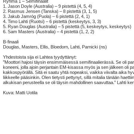
Ryhmä 1 – Semifinaalit
1. Jason Doyle (Australia) – 9 pistettä (4, 5, 4)
2. Rasmus Jensen (Tanska) – 8 pistettä (3, 1, 5)
3. Jakub Jamróg (Puola) – 6 pistettä (2, 4, 1)
4. Timo Lahti (Ruotsi) – 6 pistettä (keskeytys, 3, 3)
5. Ryan Douglas (Australia) – 5 pistettä (5, keskeytys, keskeytys)
6. Sam Masters (Australia) – 4 pistettä (1, 2, 2)
B-finaali
Douglas, Masters, Ellis, Bloedorn, Lahti, Parnicki (ns)
Yhdestoista sija ei Lahtea tyydyttänyt:
”Moottori hajosi täysin ensimmäisessä semifinaalierässä. Se oli pa
koneeni, jolla ajoin perjantain EM-kisassa myös ja sen jälkeen oli p
kakkospyörällä. Sitä ei saatu yhtä nopeaksi, vaikka viivalta aika hy
liikkeelle pääsinkin. Olen tietysti pettynyt, sillä mitalia tänään haettiin
alkukisan perusteella se oli täysin mahdollinen saavuttaa.” Lahti ker
Kuva: Matti Uotila