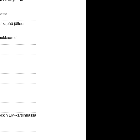
la speedwayn EM-
gesta
olkapää jälleen
oukkaantui
eckin EM-karsinnassa