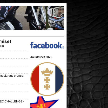
miset
ista
Joukkueet 2026
nmestaruus pronssi
 SEC CHALLENGE -