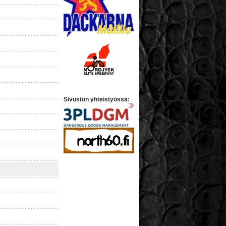
Sivuston yhteistyössä: