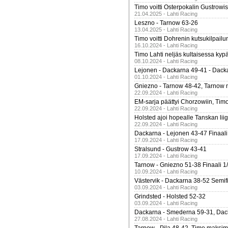
Timo voitti Osterpokalin Gustrowi
21.04.2025 - Lahti Racing
Leszno - Tarnow 63-26
13.04.2025 - Lahti Racing
Timo voitti Dohrenin kutsukilpailu
16.10.2024 - Lahti Racing
Timo Lahti neljäs kultaisessa kyp
08.10.2024 - Lahti Racing
Lejonen - Dackarna 49-41 - Dack
01.10.2024 - Lahti Racing
Gniezno - Tarnow 48-42, Tarnow 
22.09.2024 - Lahti Racing
EM-sarja päättyi Chorzowiin, Tim
22.09.2024 - Lahti Racing
Holsted ajoi hopealle Tanskan lii
22.09.2024 - Lahti Racing
Dackarna - Lejonen 43-47 Finaali
17.09.2024 - Lahti Racing
Stralsund - Gustrow 43-41
17.09.2024 - Lahti Racing
Tarnow - Gniezno 51-38 Finaali 1
10.09.2024 - Lahti Racing
Västervik - Dackarna 38-52 Semifi
03.09.2024 - Lahti Racing
Grindsted - Holsted 52-32
03.09.2024 - Lahti Racing
Dackarna - Smederna 59-31, Dack
27.08.2024 - Lahti Racing