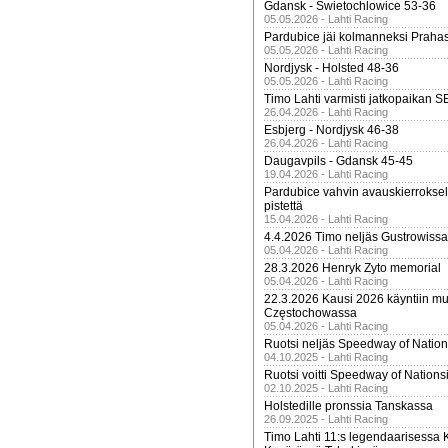
Gdansk - Swietochlowice 53-36
05.05.2026 - Lahti Racing
Pardubice jäi kolmanneksi Praha
05.05.2026 - Lahti Racing
Nordjysk - Holsted 48-36
05.05.2026 - Lahti Racing
Timo Lahti varmisti jatkopaikan 
26.04.2026 - Lahti Racing
Esbjerg - Nordjysk 46-38
26.04.2026 - Lahti Racing
Daugavpils - Gdansk 45-45
19.04.2026 - Lahti Racing
Pardubice vahvin avauskierroksel
pistettä
15.04.2026 - Lahti Racing
4.4.2026 Timo neljäs Gustrowissa
05.04.2026 - Lahti Racing
28.3.2026 Henryk Zyto memorial
05.04.2026 - Lahti Racing
22.3.2026 Kausi 2026 käyntiin mui
Częstochowassa
05.04.2026 - Lahti Racing
Ruotsi neljäs Speedway of Nation
04.10.2025 - Lahti Racing
Ruotsi voitti Speedway of Nation
02.10.2025 - Lahti Racing
Holstedille pronssia Tanskassa
26.09.2025 - Lahti Racing
Timo Lahti 11:s legendaarisessa 