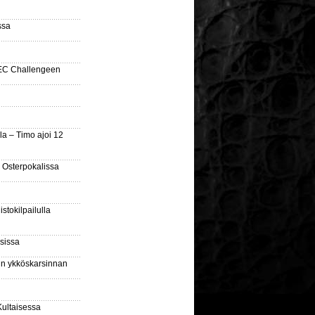
ssa
SEC Challengeen
la – Timo ajoi 12
 Osterpokalissa
stokilpailulla
sissa
sin ykköskarsinnan
Kultaisessa