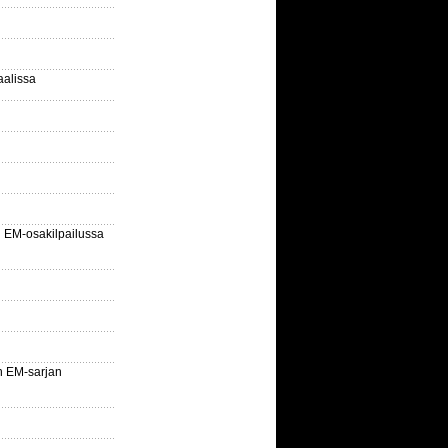
aalissa
EM-osakilpailussa
n EM-sarjan