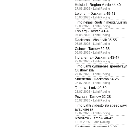
Holsted - Region Varde 44-40
17.08.2025 - Lahti Racing
Lejonen - Dackarna 49-41
13.08.2025 - Lahti Racing
Timo neljäs Ruotsin mestaruusfin
12.08.2025 - Lahti Racing
Esbjerg - Hosted 41-43
07.08.2025 - Lahti Racing
Dackarna - Västervik 35-55
06.08.2025 - Lahti Racing
Ostrow - Tarnow 52-38
05.08.2025 - Lahti Racing
Indianerna - Dackarna 43-47
29.07.2025 - Lahti Racing
Timo Lahti kymmenes speedwayn 
Gustrowissa
27.07.2025 - Lahti Racing
Smederna - Dackarna 64-26
23.07.2025 - Lahti Racing
Tarnow - Lodz 40-50
23.07.2025 - Lahti Racing
Poznan - Tarnow 62-28
23.07.2025 - Lahti Racing
Timo Lahti viidestoista speedway
avauksessa
12.07.2025 - Lahti Racing
Rzeszow - Tarnow 48-42
11.07.2025 - Lahti Racing