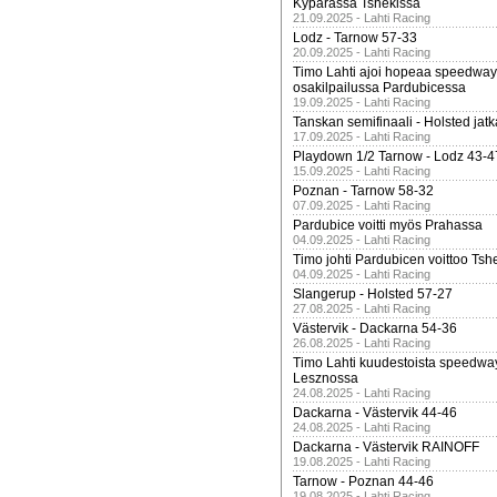
Kypärässä Tshekissä
21.09.2025 - Lahti Racing
Lodz - Tarnow 57-33
20.09.2025 - Lahti Racing
Timo Lahti ajoi hopeaa speedway
osakilpailussa Pardubicessa
19.09.2025 - Lahti Racing
Tanskan semifinaali - Holsted jatk
17.09.2025 - Lahti Racing
Playdown 1/2 Tarnow - Lodz 43-4
15.09.2025 - Lahti Racing
Poznan - Tarnow 58-32
07.09.2025 - Lahti Racing
Pardubice voitti myös Prahassa
04.09.2025 - Lahti Racing
Timo johti Pardubicen voittoo Tshe
04.09.2025 - Lahti Racing
Slangerup - Holsted 57-27
27.08.2025 - Lahti Racing
Västervik - Dackarna 54-36
26.08.2025 - Lahti Racing
Timo Lahti kuudestoista speedwa
Lesznossa
24.08.2025 - Lahti Racing
Dackarna - Västervik 44-46
24.08.2025 - Lahti Racing
Dackarna - Västervik RAINOFF
19.08.2025 - Lahti Racing
Tarnow - Poznan 44-46
19.08.2025 - Lahti Racing