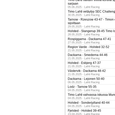
Timo Lahti valittiin villillä kortil
sarjaan
05.06.2025 - Lahti Racing
Timo Lahti vetäytyy SEC Challen
30.05.2025 - Lahti Racing
Tarnow - Rzeszow 43-47 - Timon 
sijoiltaan
29.05.2025 - Lahti Racing
Holsted - Slangerup 39-45 Timo l
28.05.2025 - Lahti Racing
Rospiggarna - Dackarna 47-41
27.05.2025 - Lahti Racing
Region Varde - Holsted 32-52
21.05.2025 - Lahti Racing
Dackarna - Smederna 44-46
21.05.2025 - Lahti Racing
Holsted - Esbjerg 47-37
21.05.2025 - Lahti Racing
Västervik - Dackarna 48-42
21.05.2025 - Lahti Racing
Dackarna - Lejonen 50-40
06.05.2025 - Lahti Racing
Lodz - Tarnow 55-35
04.05.2025 - Lahti Racing
Timo Lahti vahvassa iskussa Mur
04.05.2025 - Lahti Racing
Holsted - Sonderjylland 40-44
04.05.2025 - Lahti Racing
Fjelsted - Holsted 39-45
23.04.2025 - Lahti Racing