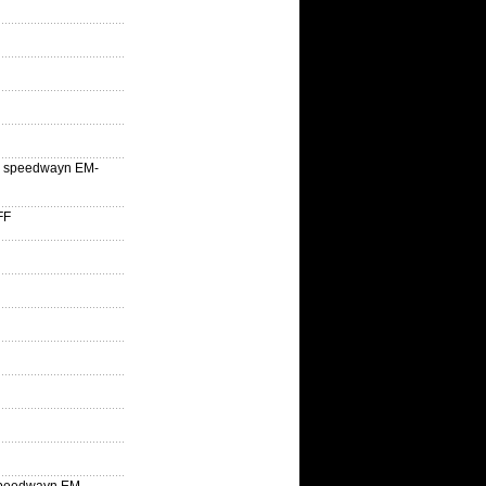
lle speedwayn EM-
FF