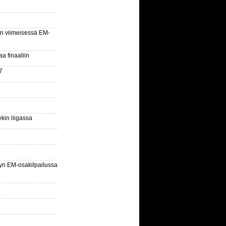
n viimeisessä EM-
aa finaaliin
7
kin liigassa
yn EM-osakilpailussa