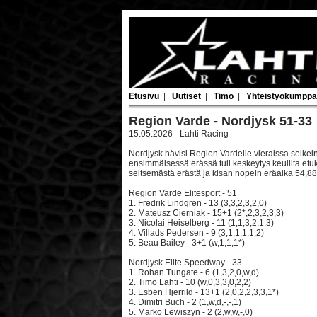
Etusivu
|
Uutiset
|
Timo
|
Yhteistyökumppa
Region Varde - Nordjysk 51-33
15.05.2026 - Lahti Racing
Nordjysk hävisi Region Vardelle vieraissa selkein
ensimmäisessä erässä tuli keskeytys keulilta etu
seitsemästä erästä ja kisan nopein eräaika 54,88
Region Varde Elitesport - 51
1. Fredrik Lindgren - 13 (3,3,2,3,2,0)
2. Mateusz Cierniak - 15+1 (2*,2,3,2,3,3)
3. Nicolai Heiselberg - 11 (1,1,3,2,1,3)
4. Villads Pedersen - 9 (3,1,1,1,1,2)
5. Beau Bailey - 3+1 (w,1,1,1*)
Nordjysk Elite Speedway - 33
1. Rohan Tungate - 6 (1,3,2,0,w,d)
2. Timo Lahti - 10 (w,0,3,3,0,2,2)
3. Esben Hjerrild - 13+1 (2,0,2,2,3,3,1*)
4. Dimitri Buch - 2 (1,w,d,-,-,1)
5. Marko Lewiszyn - 2 (2,w,w,-,0)