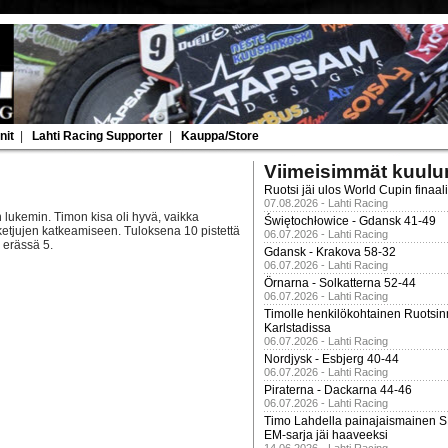
nit
|
Lahti Racing Supporter
|
Kauppa/Store
Viimeisimmät kuulu
Ruotsi jäi ulos World Cupin finaal
07.08.2026 - Lahti Racing
 lukemin. Timon kisa oli hyvä, vaikka
Świętochłowice - Gdansk 41-49
ketjujen katkeamiseen. Tuloksena 10 pistettä
06.07.2026 - Lahti Racing
 erässä 5.
Gdansk - Krakova 58-32
06.07.2026 - Lahti Racing
Örnarna - Solkatterna 52-44
06.07.2026 - Lahti Racing
Timolle henkilökohtainen Ruotsi
Karlstadissa
06.07.2026 - Lahti Racing
Nordjysk - Esbjerg 40-44
06.07.2026 - Lahti Racing
Piraterna - Dackarna 44-46
06.07.2026 - Lahti Racing
Timo Lahdella painajaismainen
EM-sarja jäi haaveeksi