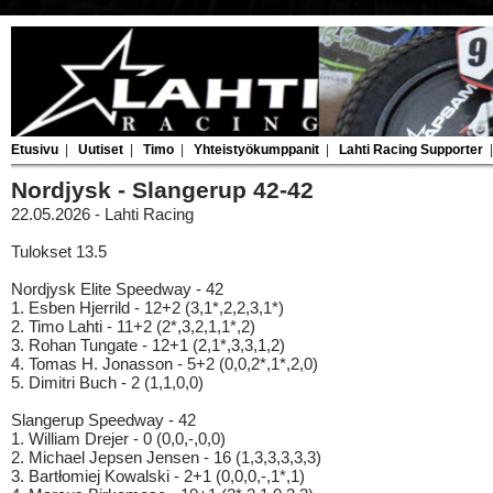
Etusivu
|
Uutiset
|
Timo
|
Yhteistyökumppanit
|
Lahti Racing Supporter
Nordjysk - Slangerup 42-42
22.05.2026 - Lahti Racing
Tulokset 13.5
Nordjysk Elite Speedway - 42
1. Esben Hjerrild - 12+2 (3,1*,2,2,3,1*)
2. Timo Lahti - 11+2 (2*,3,2,1,1*,2)
3. Rohan Tungate - 12+1 (2,1*,3,3,1,2)
4. Tomas H. Jonasson - 5+2 (0,0,2*,1*,2,0)
5. Dimitri Buch - 2 (1,1,0,0)
Slangerup Speedway - 42
1. William Drejer - 0 (0,0,-,0,0)
2. Michael Jepsen Jensen - 16 (1,3,3,3,3,3)
3. Bartłomiej Kowalski - 2+1 (0,0,0,-,1*,1)