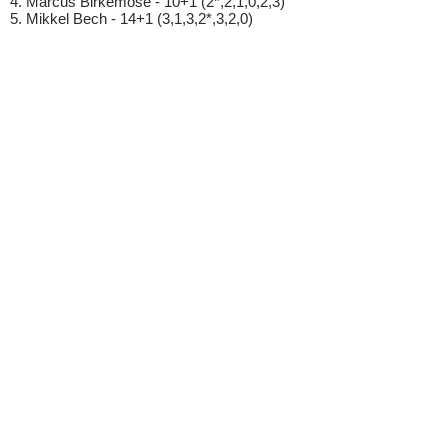
4. Marcus Birkemose - 10+1 (2*,2,1,0,2,3)
5. Mikkel Bech - 14+1 (3,1,3,2*,3,2,0)