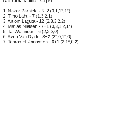
Dackarna Malilla - 44 pkt.
1. Nazar Parnicki - 3+2 (0,1,1*,1*)
2. Timo Lahti - 7 (1,3,2,1)
3. Artiom Łaguta - 12 (2,3,3,2,2)
4. Matias Nielsen - 7+1 (0,3,1,2,1*)
5. Tai Woffinden - 6 (2,2,2,0)
6. Avon Van Dyck - 3+2 (2*,0,1*,0)
7. Tomas H. Jonasson - 6+1 (3,1*,0,2)