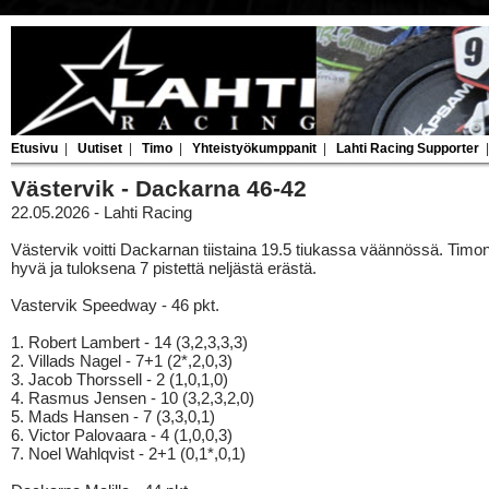
Etusivu
|
Uutiset
|
Timo
|
Yhteistyökumppanit
|
Lahti Racing Supporter
Västervik - Dackarna 46-42
22.05.2026 - Lahti Racing
Västervik voitti Dackarnan tiistaina 19.5 tiukassa väännössä. Timon i
hyvä ja tuloksena 7 pistettä neljästä erästä.
Vastervik Speedway - 46 pkt.
1. Robert Lambert - 14 (3,2,3,3,3)
2. Villads Nagel - 7+1 (2*,2,0,3)
3. Jacob Thorssell - 2 (1,0,1,0)
4. Rasmus Jensen - 10 (3,2,3,2,0)
5. Mads Hansen - 7 (3,3,0,1)
6. Victor Palovaara - 4 (1,0,0,3)
7. Noel Wahlqvist - 2+1 (0,1*,0,1)