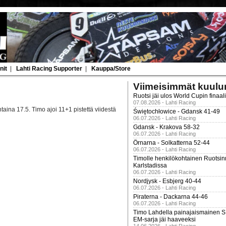
nit
|
Lahti Racing Supporter
|
Kauppa/Store
Viimeisimmät kuulu
Ruotsi jäi ulos World Cupin finaal
07.08.2026 - Lahti Racing
aina 17.5. Timo ajoi 11+1 pistettä viidestä
Świętochłowice - Gdansk 41-49
06.07.2026 - Lahti Racing
Gdansk - Krakova 58-32
06.07.2026 - Lahti Racing
Örnarna - Solkatterna 52-44
06.07.2026 - Lahti Racing
Timolle henkilökohtainen Ruotsi
Karlstadissa
06.07.2026 - Lahti Racing
Nordjysk - Esbjerg 40-44
06.07.2026 - Lahti Racing
Piraterna - Dackarna 44-46
06.07.2026 - Lahti Racing
Timo Lahdella painajaismainen
EM-sarja jäi haaveeksi