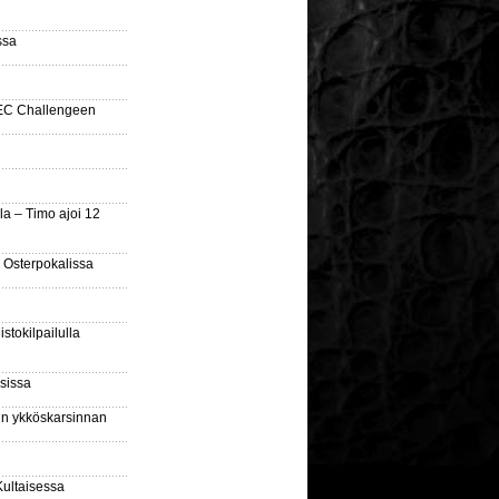
ssa
SEC Challengeen
la – Timo ajoi 12
 Osterpokalissa
stokilpailulla
sissa
sin ykköskarsinnan
Kultaisessa