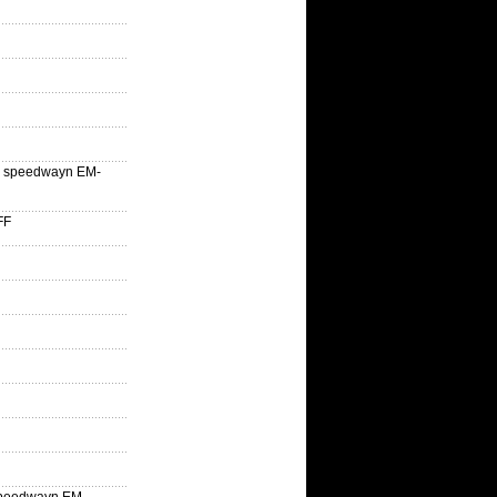
lle speedwayn EM-
FF