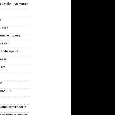
ssa viidennen kerran
n
ärässä
arnalle hopeaa
mestari
o EM-sarjan 9.
gassa
 1/2
/2
naali 1/2
arna semifinaaliin