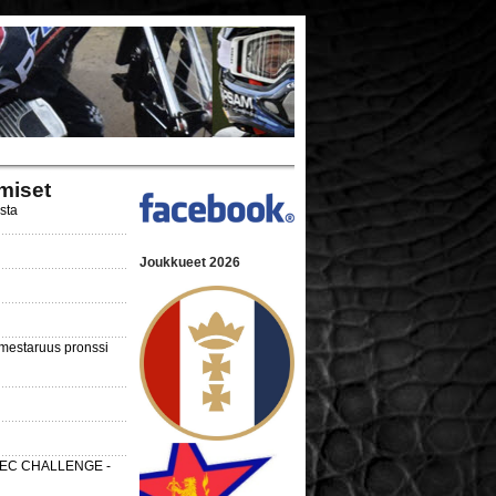
miset
ista
Joukkueet 2026
nmestaruus pronssi
 SEC CHALLENGE -