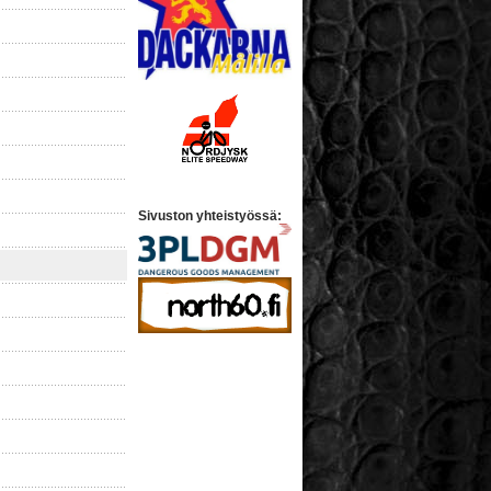
Sivuston yhteistyössä: