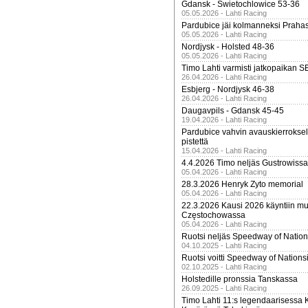
Gdansk - Swietochlowice 53-36
05.05.2026 - Lahti Racing
Pardubice jäi kolmanneksi Praha
05.05.2026 - Lahti Racing
Nordjysk - Holsted 48-36
05.05.2026 - Lahti Racing
Timo Lahti varmisti jatkopaikan 
26.04.2026 - Lahti Racing
Esbjerg - Nordjysk 46-38
26.04.2026 - Lahti Racing
Daugavpils - Gdansk 45-45
19.04.2026 - Lahti Racing
Pardubice vahvin avauskierroksel
pistettä
15.04.2026 - Lahti Racing
4.4.2026 Timo neljäs Gustrowissa
05.04.2026 - Lahti Racing
28.3.2026 Henryk Zyto memorial
05.04.2026 - Lahti Racing
22.3.2026 Kausi 2026 käyntiin mui
Częstochowassa
05.04.2026 - Lahti Racing
Ruotsi neljäs Speedway of Nation
04.10.2025 - Lahti Racing
Ruotsi voitti Speedway of Nation
02.10.2025 - Lahti Racing
Holstedille pronssia Tanskassa
26.09.2025 - Lahti Racing
Timo Lahti 11:s legendaarisessa 