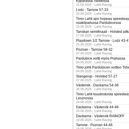
Kypärässä Tshekissä
21.09.2025 - Lahti Racing
Lodz - Tarnow 57-33
20.09.2025 - Lahti Racing
Timo Lahti ajoi hopeaa speedway
osakilpailussa Pardubicessa
19.09.2025 - Lahti Racing
Tanskan semifinaali - Holsted jatk
17.09.2025 - Lahti Racing
Playdown 1/2 Tarnow - Lodz 43-4
15.09.2025 - Lahti Racing
Poznan - Tarnow 58-32
07.09.2025 - Lahti Racing
Pardubice voitti myös Prahassa
04.09.2025 - Lahti Racing
Timo johti Pardubicen voittoo Tshe
04.09.2025 - Lahti Racing
Slangerup - Holsted 57-27
27.08.2025 - Lahti Racing
Västervik - Dackarna 54-36
26.08.2025 - Lahti Racing
Timo Lahti kuudestoista speedwa
Lesznossa
24.08.2025 - Lahti Racing
Dackarna - Västervik 44-46
24.08.2025 - Lahti Racing
Dackarna - Västervik RAINOFF
19.08.2025 - Lahti Racing
Tarnow - Poznan 44-46
19.08.2025 - Lahti Racing