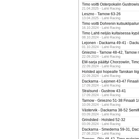
Timo voitti Osterpokalin Gustrowi
21.04.2025 - Lahti Racing
Leszno - Tarnow 63-26
13.04.2025 - Lahti Racing
Timo voitti Dohrenin kutsukilpailu
16.10.2024 - Lahti Racing
Timo Lahti neljäs kultaisessa kyp
08.10.2024 - Lahti Racing
Lejonen - Dackarna 49-41 - Dack
01.10.2024 - Lahti Racing
Gniezno - Tarnow 48-42, Tarnow 
22.09.2024 - Lahti Racing
EM-sarja päättyi Chorzowiin, Tim
22.09.2024 - Lahti Racing
Holsted ajoi hopealle Tanskan lii
22.09.2024 - Lahti Racing
Dackarna - Lejonen 43-47 Finaali
17.09.2024 - Lahti Racing
Stralsund - Gustrow 43-41
17.09.2024 - Lahti Racing
Tarnow - Gniezno 51-38 Finaali 1
10.09.2024 - Lahti Racing
Västervik - Dackarna 38-52 Semifi
03.09.2024 - Lahti Racing
Grindsted - Holsted 52-32
03.09.2024 - Lahti Racing
Dackarna - Smederna 59-31, Dack
27.08.2024 - Lahti Racing