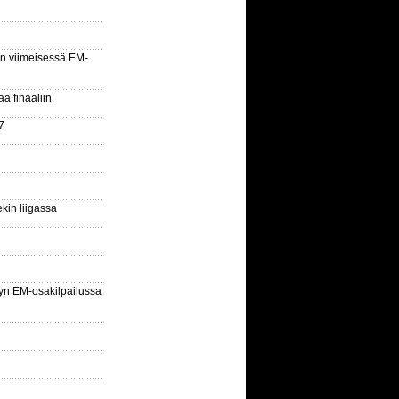
n viimeisessä EM-
aa finaaliin
7
kin liigassa
yn EM-osakilpailussa