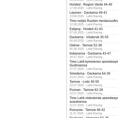
Holsted - Region Varde 44-40
17.08.2025 - Lahti Racing
Lejonen - Dackarna 49-41
13.08.2025 - Lahti Racing
Timo neljäs Ruotsin mestaruusfin
12.08.2025 - Lahti Racing
Esbjerg - Hosted 41-43
07.08.2025 - Lahti Racing
Dackarna - Västervik 35-55
06.08.2025 - Lahti Racing
Ostrow - Tarnow 52-38
05.08.2025 - Lahti Racing
Indianerna - Dackarna 43-47
29.07.2025 - Lahti Racing
Timo Lahti kymmenes speedwayn 
Gustrowissa
27.07.2025 - Lahti Racing
Smederna - Dackarna 64-26
23.07.2025 - Lahti Racing
Tarnow - Lodz 40-50
23.07.2025 - Lahti Racing
Poznan - Tarnow 62-28
23.07.2025 - Lahti Racing
Timo Lahti viidestoista speedway
avauksessa
12.07.2025 - Lahti Racing
Rzeszow - Tarnow 48-42
11.07.2025 - Lahti Racing