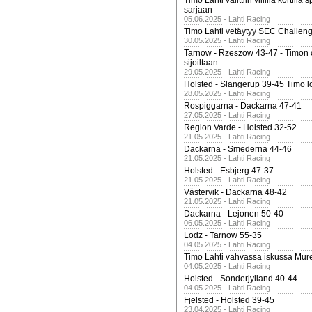
Timo Lahti valittiin villillä kortil
sarjaan
05.06.2025 - Lahti Racing
Timo Lahti vetäytyy SEC Challen
30.05.2025 - Lahti Racing
Tarnow - Rzeszow 43-47 - Timon 
sijoiltaan
29.05.2025 - Lahti Racing
Holsted - Slangerup 39-45 Timo l
28.05.2025 - Lahti Racing
Rospiggarna - Dackarna 47-41
27.05.2025 - Lahti Racing
Region Varde - Holsted 32-52
21.05.2025 - Lahti Racing
Dackarna - Smederna 44-46
21.05.2025 - Lahti Racing
Holsted - Esbjerg 47-37
21.05.2025 - Lahti Racing
Västervik - Dackarna 48-42
21.05.2025 - Lahti Racing
Dackarna - Lejonen 50-40
06.05.2025 - Lahti Racing
Lodz - Tarnow 55-35
04.05.2025 - Lahti Racing
Timo Lahti vahvassa iskussa Mur
04.05.2025 - Lahti Racing
Holsted - Sonderjylland 40-44
04.05.2025 - Lahti Racing
Fjelsted - Holsted 39-45
23.04.2025 - Lahti Racing