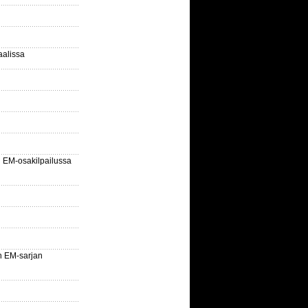
aalissa
EM-osakilpailussa
n EM-sarjan