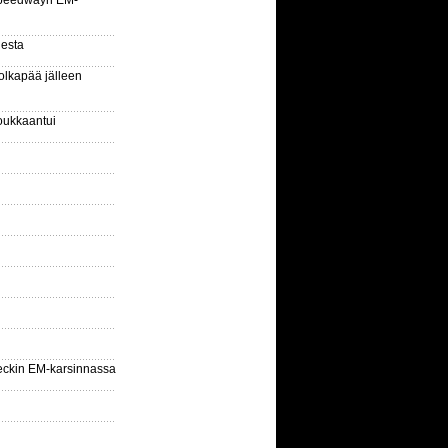
la speedwayn EM-
gesta
olkapää jälleen
oukkaantui
eckin EM-karsinnassa