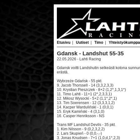
Etusivu
|
Uutiset
|
Timo
|
Yhteistyökumppa
Gdansk - Landshut 55-35
22.05.2026 - Lahti Racing
Gdansk voitti Landshutin selkeästi kotona sunnunt
erästä.
Wybrzeże Gdańsk - 55 pkt.
9. Jacob Thorssell - 14 (3,3,2,3,3)
10. Krystian Pieszczek - 8+2 (1,2*,1,3,1*)
11. Timo Lahti - 11+1 (2*,2,3,3,1)
12. Miłosz Wysocki - 5+2 (1,1*,2*,1)
13. Tim Soerensen - 12 (3,3,3,1,2)
14. Kacper Warduliński - 1 (0,0,1)
15. Eryk Kamiński - 4 (3,1,0)
16. Casper Henriksson - NS
Trans MF Landshut Devils - 35 pkt.
1. Kim Nilsson - 9 (0,2,3,2,2)
2. Lars Skupień - 0 (0,0,-,-)
3. Jonas Knudsen - 7+1 (1,0,d,1*,2,3)