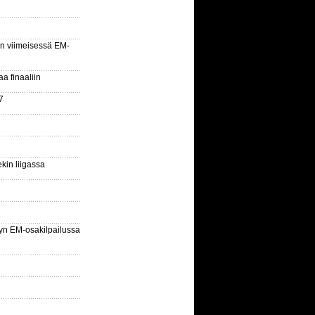
n viimeisessä EM-
aa finaaliin
7
kin liigassa
yn EM-osakilpailussa