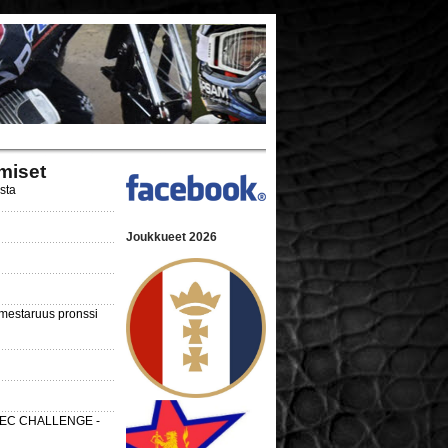
miset
ista
Joukkueet 2026
nmestaruus pronssi
 SEC CHALLENGE -