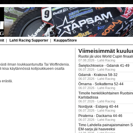
nit
|
Lahti Racing Supporter
|
Kauppa/Store
Viimeisimmät kuulu
Ruotsi jäi ulos World Cupin finaal
07.08.2026 - Lahti Racing
ästi ilman loukkaantunutta Tai Woffindenia.
Świętochłowice - Gdansk 41-49
li kisa käytännössä kotijoukkueen osalta
06.07.2026 - Lahti Racing
Gdansk - Krakova 58-32
06.07.2026 - Lahti Racing
 erästä.
Örnarna - Solkatterna 52-44
06.07.2026 - Lahti Racing
Timolle henkilökohtainen Ruotsi
Karlstadissa
06.07.2026 - Lahti Racing
Nordjysk - Esbjerg 40-44
06.07.2026 - Lahti Racing
Piraterna - Dackarna 44-46
06.07.2026 - Lahti Racing
Timo Lahdella painajaismainen
EM-sarja jäi haaveeksi