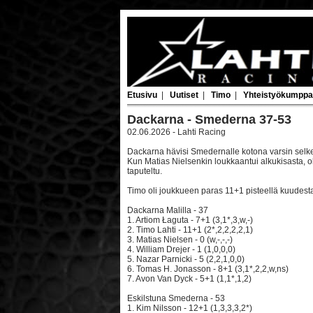
Etusivu
|
Uutiset
|
Timo
|
Yhteistyökumppa
Dackarna - Smederna 37-53
02.06.2026 - Lahti Racing
Dackarna hävisi Smedernalle kotona varsin selke
Kun Matias Nielsenkin loukkaantui alkukisasta, o
taputeltu.
Timo oli joukkueen paras 11+1 pisteellä kuudesta
Dackarna Malilla - 37
1. Artiom Łaguta - 7+1 (3,1*,3,w,-)
2. Timo Lahti - 11+1 (2*,2,2,2,2,1)
3. Matias Nielsen - 0 (w,-,-,-)
4. William Drejer - 1 (1,0,0,0)
5. Nazar Parnicki - 5 (2,2,1,0,0)
6. Tomas H. Jonasson - 8+1 (3,1*,2,2,w,ns)
7. Avon Van Dyck - 5+1 (1,1*,1,2)
Eskilstuna Smederna - 53
1. Kim Nilsson - 12+1 (1,3,3,3,2*)