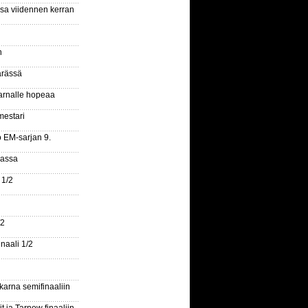
ssa viidennen kerran
n
ärässä
arnalle hopeaa
mestari
o EM-sarjan 9.
gassa
 1/2
/2
naali 1/2
arna semifinaaliin