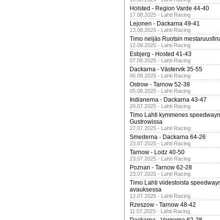
Holsted - Region Varde 44-40
17.08.2025 - Lahti Racing
Lejonen - Dackarna 49-41
13.08.2025 - Lahti Racing
Timo neljäs Ruotsin mestaruusfin
12.08.2025 - Lahti Racing
Esbjerg - Hosted 41-43
07.08.2025 - Lahti Racing
Dackarna - Västervik 35-55
06.08.2025 - Lahti Racing
Ostrow - Tarnow 52-38
05.08.2025 - Lahti Racing
Indianerna - Dackarna 43-47
29.07.2025 - Lahti Racing
Timo Lahti kymmenes speedwayn 
Gustrowissa
27.07.2025 - Lahti Racing
Smederna - Dackarna 64-26
23.07.2025 - Lahti Racing
Tarnow - Lodz 40-50
23.07.2025 - Lahti Racing
Poznan - Tarnow 62-28
23.07.2025 - Lahti Racing
Timo Lahti viidestoista speedway
avauksessa
12.07.2025 - Lahti Racing
Rzeszow - Tarnow 48-42
11.07.2025 - Lahti Racing