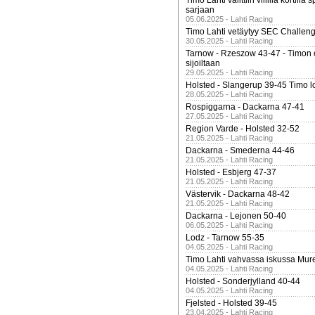
Timo Lahti valittiin villillä kortil
sarjaan
05.06.2025 - Lahti Racing
Timo Lahti vetäytyy SEC Challen
30.05.2025 - Lahti Racing
Tarnow - Rzeszow 43-47 - Timon 
sijoiltaan
29.05.2025 - Lahti Racing
Holsted - Slangerup 39-45 Timo l
28.05.2025 - Lahti Racing
Rospiggarna - Dackarna 47-41
27.05.2025 - Lahti Racing
Region Varde - Holsted 32-52
21.05.2025 - Lahti Racing
Dackarna - Smederna 44-46
21.05.2025 - Lahti Racing
Holsted - Esbjerg 47-37
21.05.2025 - Lahti Racing
Västervik - Dackarna 48-42
21.05.2025 - Lahti Racing
Dackarna - Lejonen 50-40
06.05.2025 - Lahti Racing
Lodz - Tarnow 55-35
04.05.2025 - Lahti Racing
Timo Lahti vahvassa iskussa Mur
04.05.2025 - Lahti Racing
Holsted - Sonderjylland 40-44
04.05.2025 - Lahti Racing
Fjelsted - Holsted 39-45
23.04.2025 - Lahti Racing