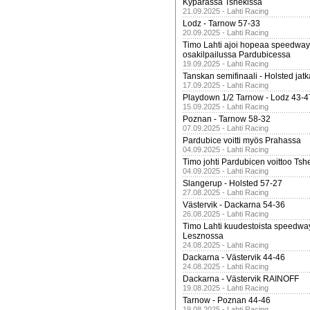
Kypärässä Tshekissä
21.09.2025 - Lahti Racing
Lodz - Tarnow 57-33
20.09.2025 - Lahti Racing
Timo Lahti ajoi hopeaa speedway
osakilpailussa Pardubicessa
19.09.2025 - Lahti Racing
Tanskan semifinaali - Holsted jatk
17.09.2025 - Lahti Racing
Playdown 1/2 Tarnow - Lodz 43-4
15.09.2025 - Lahti Racing
Poznan - Tarnow 58-32
07.09.2025 - Lahti Racing
Pardubice voitti myös Prahassa
04.09.2025 - Lahti Racing
Timo johti Pardubicen voittoo Tshe
04.09.2025 - Lahti Racing
Slangerup - Holsted 57-27
27.08.2025 - Lahti Racing
Västervik - Dackarna 54-36
26.08.2025 - Lahti Racing
Timo Lahti kuudestoista speedwa
Lesznossa
24.08.2025 - Lahti Racing
Dackarna - Västervik 44-46
24.08.2025 - Lahti Racing
Dackarna - Västervik RAINOFF
19.08.2025 - Lahti Racing
Tarnow - Poznan 44-46
19.08.2025 - Lahti Racing