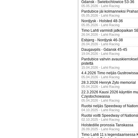
Gdansk - Swietochlowice 53-36
05.05.2026 - Lahti Racing
Pardubice jäi kolmanneksi Praha
05.05.2026 - Lahti Racing
Nordjysk - Holsted 48-36
05.05.2026 - Lahti Racing
Timo Lahti varmisti jatkopaikan 
26.04.2026 - Lahti Racing
Esbjerg - Nordjysk 46-38
26.04.2026 - Lahti Racing
Daugavpils - Gdansk 45-45
19.04.2026 - Lahti Racing
Pardubice vahvin avauskierroksel
pistettä
15.04.2026 - Lahti Racing
4.4.2026 Timo neljäs Gustrowissa
05.04.2026 - Lahti Racing
28.3.2026 Henryk Zyto memorial
05.04.2026 - Lahti Racing
22.3.2026 Kausi 2026 käyntiin mui
Częstochowassa
05.04.2026 - Lahti Racing
Ruotsi neljäs Speedway of Nation
04.10.2025 - Lahti Racing
Ruotsi voitti Speedway of Nation
02.10.2025 - Lahti Racing
Holstedille pronssia Tanskassa
26.09.2025 - Lahti Racing
Timo Lahti 11:s legendaarisessa 