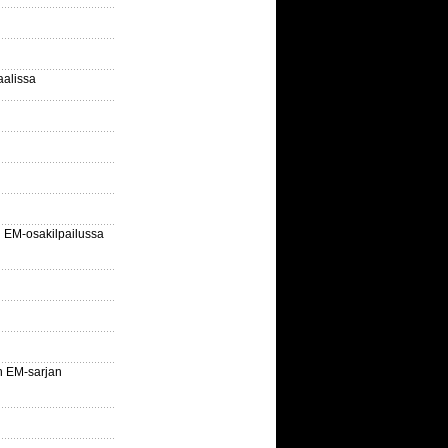
aalissa
EM-osakilpailussa
n EM-sarjan