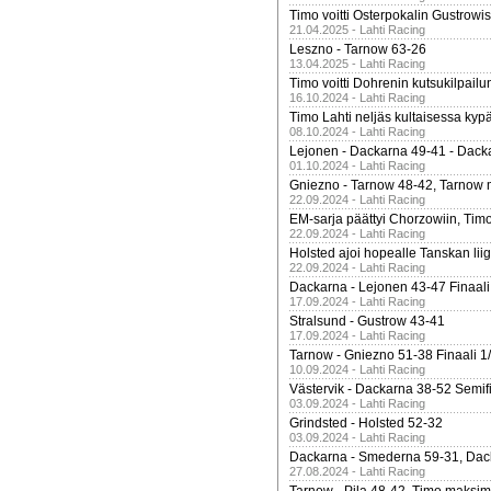
Timo voitti Osterpokalin Gustrowi
21.04.2025 - Lahti Racing
Leszno - Tarnow 63-26
13.04.2025 - Lahti Racing
Timo voitti Dohrenin kutsukilpailu
16.10.2024 - Lahti Racing
Timo Lahti neljäs kultaisessa kyp
08.10.2024 - Lahti Racing
Lejonen - Dackarna 49-41 - Dack
01.10.2024 - Lahti Racing
Gniezno - Tarnow 48-42, Tarnow 
22.09.2024 - Lahti Racing
EM-sarja päättyi Chorzowiin, Tim
22.09.2024 - Lahti Racing
Holsted ajoi hopealle Tanskan lii
22.09.2024 - Lahti Racing
Dackarna - Lejonen 43-47 Finaali
17.09.2024 - Lahti Racing
Stralsund - Gustrow 43-41
17.09.2024 - Lahti Racing
Tarnow - Gniezno 51-38 Finaali 1
10.09.2024 - Lahti Racing
Västervik - Dackarna 38-52 Semifi
03.09.2024 - Lahti Racing
Grindsted - Holsted 52-32
03.09.2024 - Lahti Racing
Dackarna - Smederna 59-31, Dack
27.08.2024 - Lahti Racing