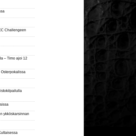
ssa
SEC Challengeen
la – Timo ajoi 12
 Osterpokalissa
stokilpailulla
sissa
sin ykköskarsinnan
Kultaisessa