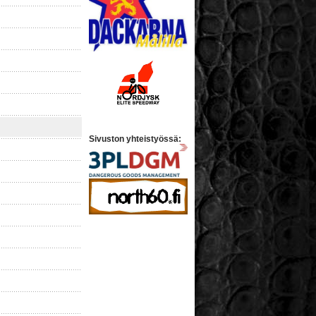
Sivuston yhteistyössä: