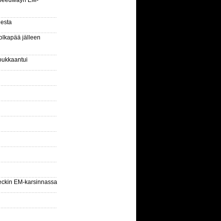
la speedwayn EM-
gesta
olkapää jälleen
oukkaantui
eckin EM-karsinnassa