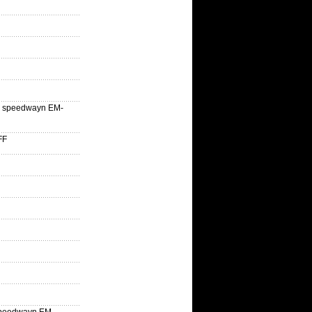
lle speedwayn EM-
FF