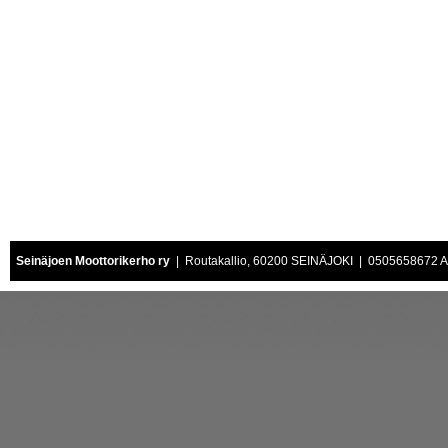
Seinäjoen Moottorikerho ry
| Routakallio, 60200 SEINÄJOKI | 0505658672 Air