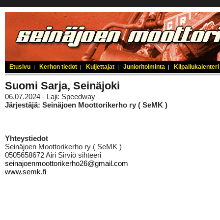
Etusivu
Kerhon tiedot
Kuljettajat
Junioritoiminta
Kilpailukalenteri
|
|
|
|
Suomi Sarja, Seinäjoki
06.07.2024 - Laji: Speedway
Järjestäjä: Seinäjoen Moottorikerho ry ( SeMK )
Yhteystiedot
Seinäjoen Moottorikerho ry ( SeMK )
0505658672 Airi Sirviö sihteeri
seinajoenmoottorikerho26@gmail.com
www.semk.fi