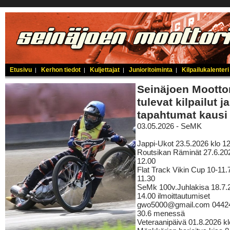
Etusivu
Kerhon tiedot
Kuljettajat
Junioritoiminta
Kilpailukalenteri
|
|
|
|
Seinäjoen Mootto
tulevat kilpailut ja
tapahtumat kausi
03.05.2026 - SeMK
Jappi-Ukot 23.5.2026 klo 1
Routsikan Räminät 27.6.20
12.00
Flat Track Vikin Cup 10-11.
11.30
SeMk 100v.Juhlakisa 18.7.
14.00 ilmoittautumiset
gwo5000@gmail.com 0442
30.6 menessä
Veteraanipäivä 01.8.2026 kl