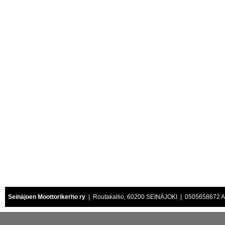
Seinäjoen Moottorikerho ry
| Routakallio, 60200 SEINÄJOKI | 0505658672 Air