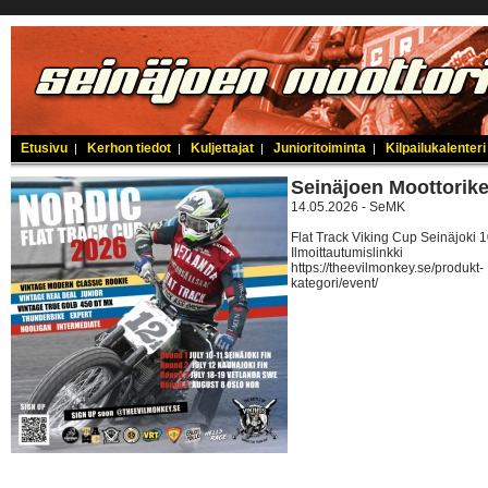
Etusivu
Kerhon tiedot
Kuljettajat
Junioritoiminta
Kilpailukalenteri
|
|
|
|
Seinäjoen Moottorik
14.05.2026 - SeMK
Flat Track Viking Cup Seinäjoki 
Ilmoittautumislinkki
https://theevilmonkey.se/produkt-
kategori/event/