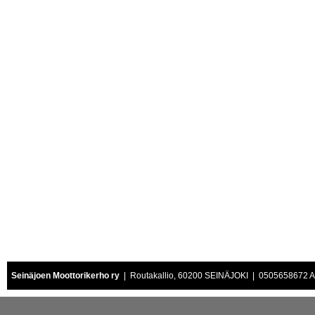
Seinäjoen Moottorikerho ry
| Routakallio, 60200 SEINÄJOKI | 0505658672 Air