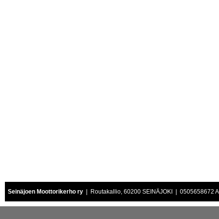
Seinäjoen Moottorikerho ry
| Routakallio, 60200 SEINÄJOKI | 0505658672 Air