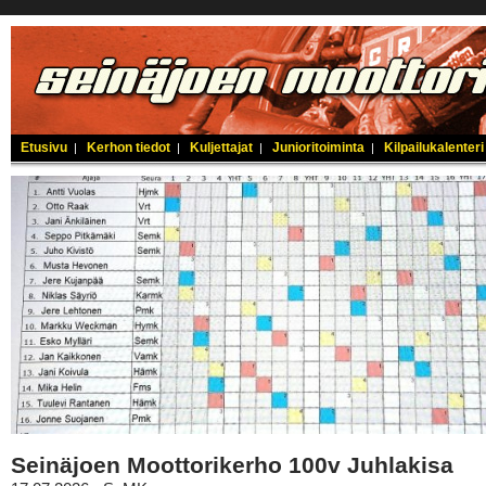
Etusivu
Kerhon tiedot
Kuljettajat
Junioritoiminta
Kilpailukalenteri
|
|
|
|
Seinäjoen Moottorikerho 100v Juhlakisa