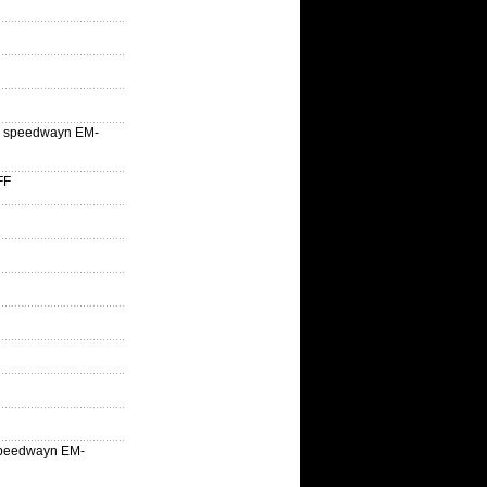
lle speedwayn EM-
FF
la speedwayn EM-