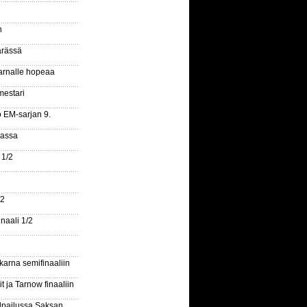
n
ärässä
arnalle hopeaa
mestari
o EM-sarjan 9.
gassa
 1/2
/2
naali 1/2
arna semifinaaliin
 ja Tarnow finaaliin
ilpailussa Saksan