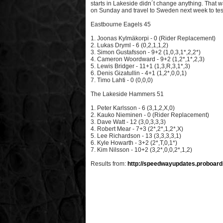
starts in Lakeside didn´t change anything. That wa
on Sunday and travel to Sweden next week to test
Eastbourne Eagels 45
1. Joonas Kylmäkorpi - 0 (Rider Replacement)
2. Lukas Dryml - 6 (0,2,1,1,2)
3. Simon Gustafsson - 9+2 (1,0,3,1*,2,2*)
4. Cameron Woordward - 9+2 (1,2*,1*,2,3)
5. Lewis Bridger - 11+1 (1,3,R,3,1*,3)
6. Denis Gizatullin - 4+1 (1,2*,0,0,1)
7. Timo Lahti - 0 (0,0,0)
The Lakeside Hammers 51
1. Peter Karlsson - 6 (3,1,2,X,0)
2. Kauko Nieminen - 0 (Rider Replacement)
3. Dave Watt - 12 (3,0,3,3,3)
4. Robert Mear - 7+3 (2*,2*,1,2*,X)
5. Lee Richardson - 13 (3,3,3,3,1)
6. Kyle Howarth - 3+2 (2*,T,0,1*)
7. Kim Nilsson - 10+2 (3,2*,0,0,2*,1,2)
Results from:
http://speedwayupdates.proboar