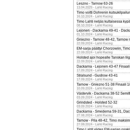
Leszno - Tarnow 63-26
13.04.2025 - Lahti Racing
Timo voitti Dohrenin kutsukilpailu
16.10.2024 - Lahti Racing
Timo Lahti neljäs kultaisessa kyp
08.10.2024 - Lahti Racing
Lejonen - Dackarna 49-41 - Dack
01.10.2024 - Lahti Racing
Gniezno - Tarnow 48-42, Tarnow 
22.09.2024 - Lahti Racing
EM-sarja päättyi Chorzowiin, Tim
22.09.2024 - Lahti Racing
Holsted ajoi hopealle Tanskan lii
22.09.2024 - Lahti Racing
Dackarna - Lejonen 43-47 Finaali
17.09.2024 - Lahti Racing
Stralsund - Gustrow 43-41
17.09.2024 - Lahti Racing
Tarnow - Gniezno 51-38 Finaali 1
10.09.2024 - Lahti Racing
Västervik - Dackarna 38-52 Semifi
03.09.2024 - Lahti Racing
Grindsted - Holsted 52-32
03.09.2024 - Lahti Racing
Dackarna - Smederna 59-31, Dack
27.08.2024 - Lahti Racing
Tarnow - Pila 48-42, Timo maksimit
27.08.2024 - Lahti Racing
Timo Lahti viides EM-sarjan osak