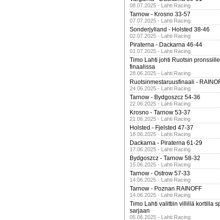
08.07.2025 - Lahti Racing
Tarnow - Krosno 33-57
07.07.2025 - Lahti Racing
Sonderjylland - Holsted 38-46
02.07.2025 - Lahti Racing
Piraterna - Dackarna 46-44
01.07.2025 - Lahti Racing
Timo Lahti johti Ruotsin pronssi
finaalissa
28.06.2025 - Lahti Racing
Ruotsinmestaruusfinaali - RAINO
24.06.2025 - Lahti Racing
Tarnow - Bydgoszcz 54-36
22.06.2025 - Lahti Racing
Krosno - Tarnow 53-37
21.06.2025 - Lahti Racing
Holsted - Fjelsted 47-37
18.06.2025 - Lahti Racing
Dackarna - Piraterna 61-29
17.06.2025 - Lahti Racing
Bydgoszcz - Tarnow 58-32
15.06.2025 - Lahti Racing
Tarnow - Ostrow 57-33
14.06.2025 - Lahti Racing
Tarnow - Poznan RAINOFF
14.06.2025 - Lahti Racing
Timo Lahti valittiin villillä kortil
sarjaan
05.06.2025 - Lahti Racing