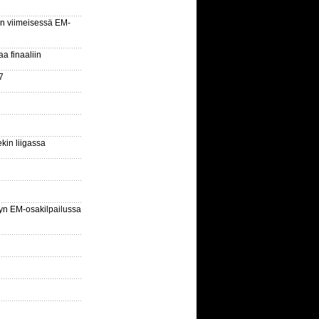
n viimeisessä EM-
aa finaaliin
7
kin liigassa
yn EM-osakilpailussa