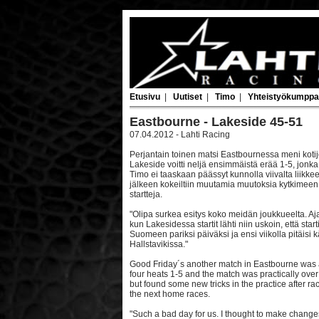
Etusivu
|
Uutiset
|
Timo
|
Yhteistyökumppa
Eastbourne - Lakeside 45-51
07.04.2012 - Lahti Racing
Perjantain toinen matsi Eastbournessa meni koti
Lakeside voitti neljä ensimmäistä erää 1-5, jonka
Timo ei taaskaan päässyt kunnolla viivalta liikkeell
jälkeen kokeiltiin muutamia muutoksia kytkimeen, 
startteja.
"Olipa surkea esitys koko meidän joukkueelta. Aja
kun Lakesidessa startit lähti niin uskoin, että sta
Suomeen pariksi päiväksi ja ensi viikolla pitäis
Hallstavikissa."
Good Friday´s another match in Eastbourne was a
four heats 1-5 and the match was practically over 
but found some new tricks in the practice after ra
the next home races.
"Such a bad day for us. I thought to make changes