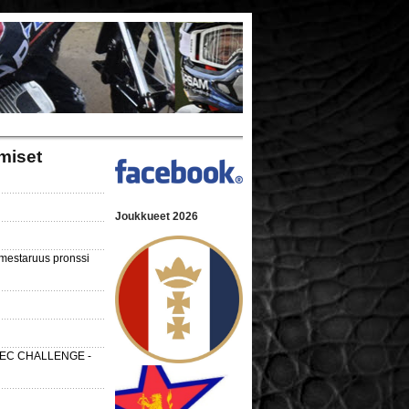
miset
Joukkueet 2026
nmestaruus pronssi
 SEC CHALLENGE -