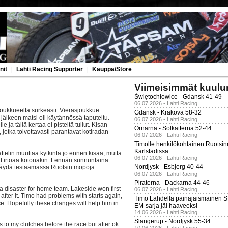
nit
|
Lahti Racing Supporter
|
Kauppa/Store
Viimeisimmät kuulu
Świętochłowice - Gdansk 41-49
06.07.2026 - Lahti Racing
joukkueelta surkeasti. Vierasjoukkue
Gdansk - Krakova 58-32
 jälkeen matsi oli käytännössä taputeltu.
06.07.2026 - Lahti Racing
e ja tällä kertaa ei pisteitä tullut. Kisan
Örnarna - Solkatterna 52-44
jotka toivottavasti parantavat kotiradan
06.07.2026 - Lahti Racing
Timolle henkilökohtainen Ruotsi
Karlstadissa
ttelin muuttaa kytkintä jo ennen kisaa, mutta
06.07.2026 - Lahti Racing
rtit irtoaa kotonakin. Lennän sunnuntaina
Nordjysk - Esbjerg 40-44
i käydä testaamassa Ruotsin mopoja
06.07.2026 - Lahti Racing
Piraterna - Dackarna 44-46
 disaster for home team. Lakeside won first
06.07.2026 - Lahti Racing
after it. Timo had problems with starts again,
Timo Lahdella painajaismainen
ce. Hopefully these changes will help him in
EM-sarja jäi haaveeksi
14.06.2026 - Lahti Racing
Slangerup - Nordjysk 55-34
 to my clutches before the race but after ok