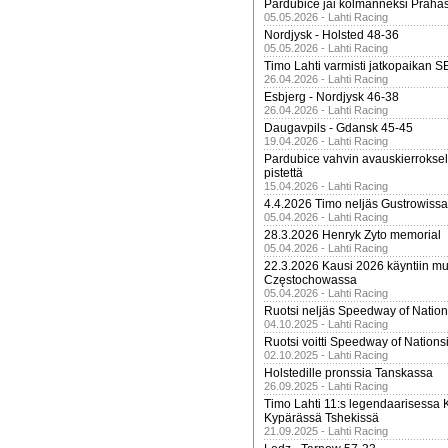
Pardubice jäi kolmanneksi Praha
05.05.2026 - Lahti Racing
Nordjysk - Holsted 48-36
05.05.2026 - Lahti Racing
Timo Lahti varmisti jatkopaikan 
26.04.2026 - Lahti Racing
Esbjerg - Nordjysk 46-38
26.04.2026 - Lahti Racing
Daugavpils - Gdansk 45-45
19.04.2026 - Lahti Racing
Pardubice vahvin avauskierroksel
pistettä
15.04.2026 - Lahti Racing
4.4.2026 Timo neljäs Gustrowissa
05.04.2026 - Lahti Racing
28.3.2026 Henryk Zyto memorial
05.04.2026 - Lahti Racing
22.3.2026 Kausi 2026 käyntiin mui
Częstochowassa
05.04.2026 - Lahti Racing
Ruotsi neljäs Speedway of Nation
04.10.2025 - Lahti Racing
Ruotsi voitti Speedway of Nation
02.10.2025 - Lahti Racing
Holstedille pronssia Tanskassa
26.09.2025 - Lahti Racing
Timo Lahti 11:s legendaarisessa 
Kypärässä Tshekissä
21.09.2025 - Lahti Racing