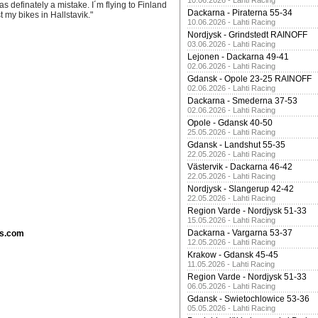
10.06.2026 - Lahti Racing
s definately a mistake. I´m flying to Finland
Dackarna - Piraterna 55-34
 my bikes in Hallstavik."
10.06.2026 - Lahti Racing
Nordjysk - Grindstedt RAINOFF
03.06.2026 - Lahti Racing
Lejonen - Dackarna 49-41
02.06.2026 - Lahti Racing
Gdansk - Opole 23-25 RAINOFF
02.06.2026 - Lahti Racing
Dackarna - Smederna 37-53
02.06.2026 - Lahti Racing
Opole - Gdansk 40-50
25.05.2026 - Lahti Racing
Gdansk - Landshut 55-35
22.05.2026 - Lahti Racing
Västervik - Dackarna 46-42
22.05.2026 - Lahti Racing
Nordjysk - Slangerup 42-42
22.05.2026 - Lahti Racing
Region Varde - Nordjysk 51-33
15.05.2026 - Lahti Racing
Dackarna - Vargarna 53-37
ds.com
12.05.2026 - Lahti Racing
Krakow - Gdansk 45-45
11.05.2026 - Lahti Racing
Region Varde - Nordjysk 51-33
06.05.2026 - Lahti Racing
Gdansk - Swietochlowice 53-36
05.05.2026 - Lahti Racing