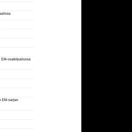
aalissa
EM-osakilpailussa
n EM-sarjan