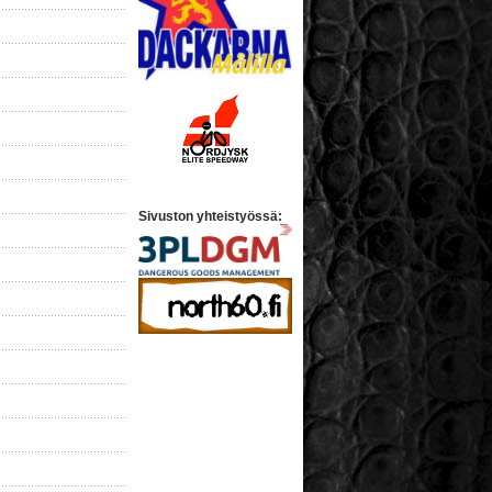
Sivuston yhteistyössä: