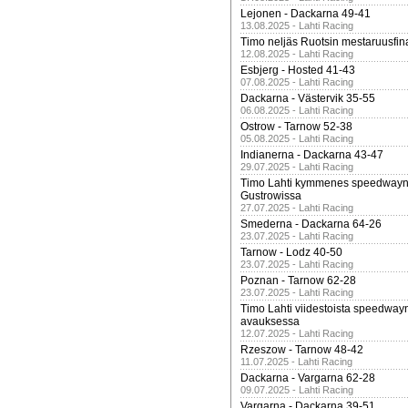
Lejonen - Dackarna 49-41
13.08.2025 - Lahti Racing
Timo neljäs Ruotsin mestaruusfin
12.08.2025 - Lahti Racing
Esbjerg - Hosted 41-43
07.08.2025 - Lahti Racing
Dackarna - Västervik 35-55
06.08.2025 - Lahti Racing
Ostrow - Tarnow 52-38
05.08.2025 - Lahti Racing
Indianerna - Dackarna 43-47
29.07.2025 - Lahti Racing
Timo Lahti kymmenes speedwayn 
Gustrowissa
27.07.2025 - Lahti Racing
Smederna - Dackarna 64-26
23.07.2025 - Lahti Racing
Tarnow - Lodz 40-50
23.07.2025 - Lahti Racing
Poznan - Tarnow 62-28
23.07.2025 - Lahti Racing
Timo Lahti viidestoista speedway
avauksessa
12.07.2025 - Lahti Racing
Rzeszow - Tarnow 48-42
11.07.2025 - Lahti Racing
Dackarna - Vargarna 62-28
09.07.2025 - Lahti Racing
Vargarna - Dackarna 39-51