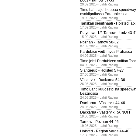
Lodz - Tarnow 57-33
20.09.2025 - Lahti Racing
Timo Lahti ajoi hopeaa speedway
osakilpailussa Pardubicessa
19.09.2025 - Lahti Racing
Tanskan semifinaali - Holsted jatk
17.09.2025 - Lahti Racing
Playdown 1/2 Tarnow - Lodz 43-4
15.09.2025 - Lahti Racing
Poznan - Tarnow 58-32
07.09.2025 - Lahti Racing
Pardubice voitti myös Prahassa
04.09.2025 - Lahti Racing
Timo johti Pardubicen voittoo Tshe
04.09.2025 - Lahti Racing
Slangerup - Holsted 57-27
27.08.2025 - Lahti Racing
Västervik - Dackarna 54-36
26.08.2025 - Lahti Racing
Timo Lahti kuudestoista speedwa
Lesznossa
24.08.2025 - Lahti Racing
Dackarna - Västervik 44-46
24.08.2025 - Lahti Racing
Dackarna - Västervik RAINOFF
19.08.2025 - Lahti Racing
Tarnow - Poznan 44-46
19.08.2025 - Lahti Racing
Holsted - Region Varde 44-40
17.08.2025 - Lahti Racing