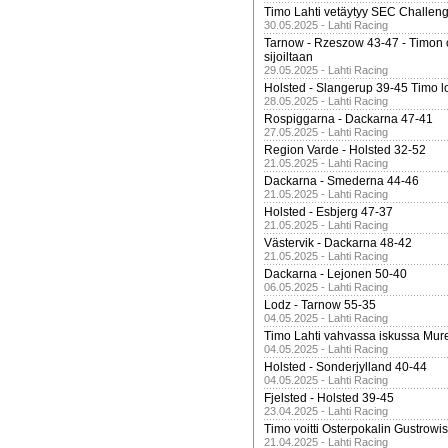
Timo Lahti vetäytyy SEC Challen
30.05.2025 - Lahti Racing
Tarnow - Rzeszow 43-47 - Timon 
sijoiltaan
29.05.2025 - Lahti Racing
Holsted - Slangerup 39-45 Timo l
28.05.2025 - Lahti Racing
Rospiggarna - Dackarna 47-41
27.05.2025 - Lahti Racing
Region Varde - Holsted 32-52
21.05.2025 - Lahti Racing
Dackarna - Smederna 44-46
21.05.2025 - Lahti Racing
Holsted - Esbjerg 47-37
21.05.2025 - Lahti Racing
Västervik - Dackarna 48-42
21.05.2025 - Lahti Racing
Dackarna - Lejonen 50-40
06.05.2025 - Lahti Racing
Lodz - Tarnow 55-35
04.05.2025 - Lahti Racing
Timo Lahti vahvassa iskussa Mur
04.05.2025 - Lahti Racing
Holsted - Sonderjylland 40-44
04.05.2025 - Lahti Racing
Fjelsted - Holsted 39-45
23.04.2025 - Lahti Racing
Timo voitti Osterpokalin Gustrowi
21.04.2025 - Lahti Racing