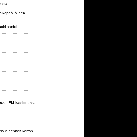
gesta
olkapää jälleen
oukkaantui
eckin EM-karsinnassa
ssa viidennen kerran