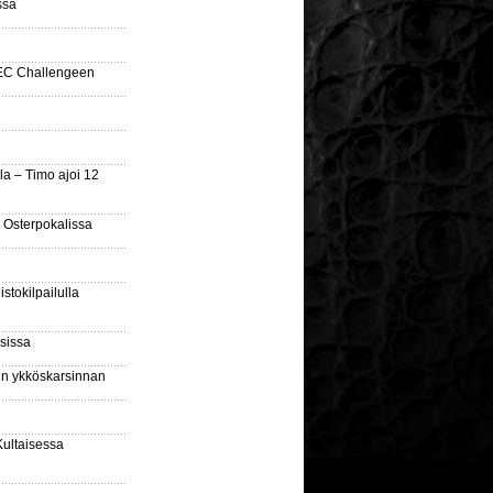
ssa
SEC Challengeen
la – Timo ajoi 12
 Osterpokalissa
stokilpailulla
sissa
sin ykköskarsinnan
Kultaisessa