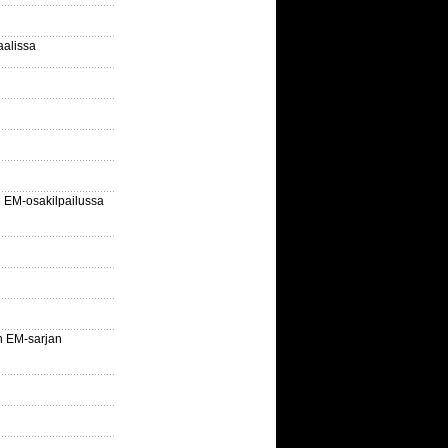
aalissa
EM-osakilpailussa
n EM-sarjan