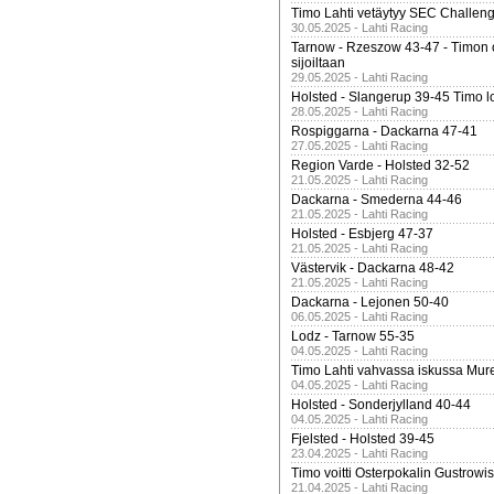
Timo Lahti vetäytyy SEC Challen
30.05.2025 - Lahti Racing
Tarnow - Rzeszow 43-47 - Timon 
sijoiltaan
29.05.2025 - Lahti Racing
Holsted - Slangerup 39-45 Timo l
28.05.2025 - Lahti Racing
Rospiggarna - Dackarna 47-41
27.05.2025 - Lahti Racing
Region Varde - Holsted 32-52
21.05.2025 - Lahti Racing
Dackarna - Smederna 44-46
21.05.2025 - Lahti Racing
Holsted - Esbjerg 47-37
21.05.2025 - Lahti Racing
Västervik - Dackarna 48-42
21.05.2025 - Lahti Racing
Dackarna - Lejonen 50-40
06.05.2025 - Lahti Racing
Lodz - Tarnow 55-35
04.05.2025 - Lahti Racing
Timo Lahti vahvassa iskussa Mur
04.05.2025 - Lahti Racing
Holsted - Sonderjylland 40-44
04.05.2025 - Lahti Racing
Fjelsted - Holsted 39-45
23.04.2025 - Lahti Racing
Timo voitti Osterpokalin Gustrowi
21.04.2025 - Lahti Racing