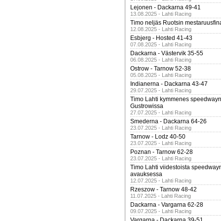
Lejonen - Dackarna 49-41
13.08.2025 - Lahti Racing
Timo neljäs Ruotsin mestaruusfin
12.08.2025 - Lahti Racing
Esbjerg - Hosted 41-43
07.08.2025 - Lahti Racing
Dackarna - Västervik 35-55
06.08.2025 - Lahti Racing
Ostrow - Tarnow 52-38
05.08.2025 - Lahti Racing
Indianerna - Dackarna 43-47
29.07.2025 - Lahti Racing
Timo Lahti kymmenes speedwayn 
Gustrowissa
27.07.2025 - Lahti Racing
Smederna - Dackarna 64-26
23.07.2025 - Lahti Racing
Tarnow - Lodz 40-50
23.07.2025 - Lahti Racing
Poznan - Tarnow 62-28
23.07.2025 - Lahti Racing
Timo Lahti viidestoista speedway
avauksessa
12.07.2025 - Lahti Racing
Rzeszow - Tarnow 48-42
11.07.2025 - Lahti Racing
Dackarna - Vargarna 62-28
09.07.2025 - Lahti Racing
Vargarna - Dackarna 39-51