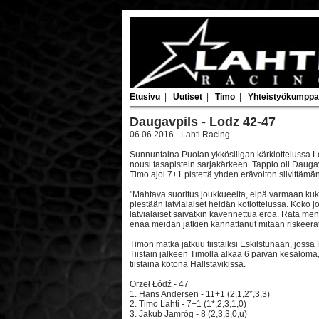
Etusivu
|
Uutiset
|
Timo
|
Yhteistyökumppa
Daugavpils - Lodz 42-47
06.06.2016 - Lahti Racing
Sunnuntaina Puolan ykkösliigan kärkiottelussa Lo
nousi tasapistein sarjakärkeen. Tappio oli Daug
Timo ajoi 7+1 pistettä yhden erävoiton siivittämänä
"Mahtava suoritus joukkueelta, eipä varmaan kuka
piestään latvialaiset heidän kotiottelussa. Koko j
latvialaiset saivatkin kavennettua eroa. Rata men
enää meidän jätkien kannattanut mitään riskeerat
Timon matka jatkuu tiistaiksi Eskilstunaan, jossa R
Tiistain jälkeen Timolla alkaa 6 päivän kesäloma
tiistaina kotona Hallstavikissä.
Orzeł Łódź - 47
1. Hans Andersen - 11+1 (2,1,2*,3,3)
2. Timo Lahti - 7+1 (1*,2,3,1,0)
3. Jakub Jamróg - 8 (2,3,3,0,u)