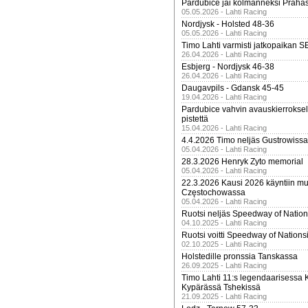
Pardubice jäi kolmanneksi Praha
05.05.2026 - Lahti Racing
Nordjysk - Holsted 48-36
05.05.2026 - Lahti Racing
Timo Lahti varmisti jatkopaikan 
26.04.2026 - Lahti Racing
Esbjerg - Nordjysk 46-38
26.04.2026 - Lahti Racing
Daugavpils - Gdansk 45-45
19.04.2026 - Lahti Racing
Pardubice vahvin avauskierroksel
pistettä
15.04.2026 - Lahti Racing
4.4.2026 Timo neljäs Gustrowissa
05.04.2026 - Lahti Racing
28.3.2026 Henryk Zyto memorial
05.04.2026 - Lahti Racing
22.3.2026 Kausi 2026 käyntiin mui
Częstochowassa
05.04.2026 - Lahti Racing
Ruotsi neljäs Speedway of Nation
04.10.2025 - Lahti Racing
Ruotsi voitti Speedway of Nation
02.10.2025 - Lahti Racing
Holstedille pronssia Tanskassa
26.09.2025 - Lahti Racing
Timo Lahti 11:s legendaarisessa 
Kypärässä Tshekissä
21.09.2025 - Lahti Racing