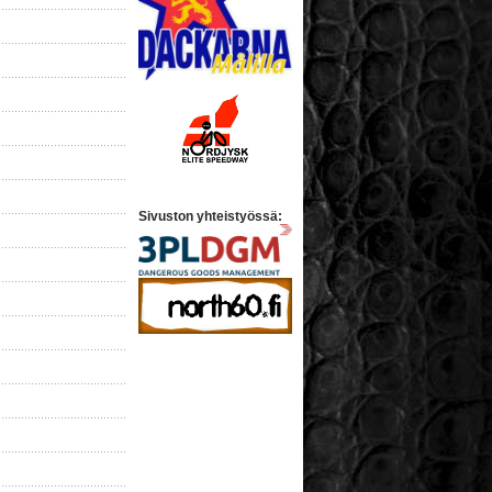
Sivuston yhteistyössä: