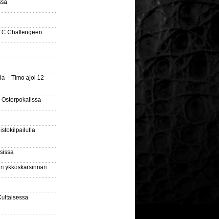
ssa
SEC Challengeen
la – Timo ajoi 12
 Osterpokalissa
stokilpailulla
sissa
sin ykköskarsinnan
Kultaisessa