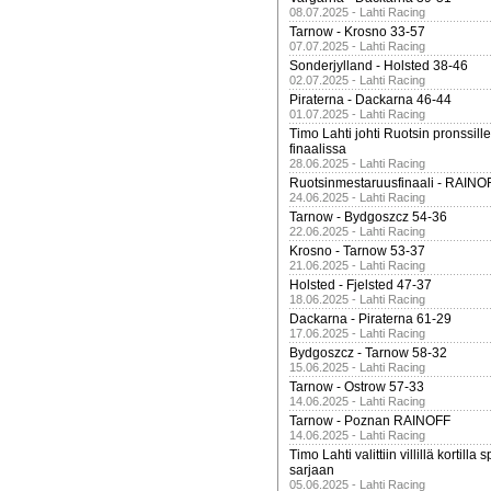
08.07.2025 - Lahti Racing
Tarnow - Krosno 33-57
07.07.2025 - Lahti Racing
Sonderjylland - Holsted 38-46
02.07.2025 - Lahti Racing
Piraterna - Dackarna 46-44
01.07.2025 - Lahti Racing
Timo Lahti johti Ruotsin pronssi
finaalissa
28.06.2025 - Lahti Racing
Ruotsinmestaruusfinaali - RAINO
24.06.2025 - Lahti Racing
Tarnow - Bydgoszcz 54-36
22.06.2025 - Lahti Racing
Krosno - Tarnow 53-37
21.06.2025 - Lahti Racing
Holsted - Fjelsted 47-37
18.06.2025 - Lahti Racing
Dackarna - Piraterna 61-29
17.06.2025 - Lahti Racing
Bydgoszcz - Tarnow 58-32
15.06.2025 - Lahti Racing
Tarnow - Ostrow 57-33
14.06.2025 - Lahti Racing
Tarnow - Poznan RAINOFF
14.06.2025 - Lahti Racing
Timo Lahti valittiin villillä kortil
sarjaan
05.06.2025 - Lahti Racing