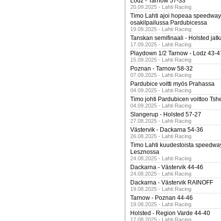
Lodz - Tarnow 57-33
20.09.2025 - Lahti Racing
Timo Lahti ajoi hopeaa speedway
osakilpailussa Pardubicessa
19.09.2025 - Lahti Racing
Tanskan semifinaali - Holsted jatk
17.09.2025 - Lahti Racing
Playdown 1/2 Tarnow - Lodz 43-4
15.09.2025 - Lahti Racing
Poznan - Tarnow 58-32
07.09.2025 - Lahti Racing
Pardubice voitti myös Prahassa
04.09.2025 - Lahti Racing
Timo johti Pardubicen voittoo Tshe
04.09.2025 - Lahti Racing
Slangerup - Holsted 57-27
27.08.2025 - Lahti Racing
Västervik - Dackarna 54-36
26.08.2025 - Lahti Racing
Timo Lahti kuudestoista speedwa
Lesznossa
24.08.2025 - Lahti Racing
Dackarna - Västervik 44-46
24.08.2025 - Lahti Racing
Dackarna - Västervik RAINOFF
19.08.2025 - Lahti Racing
Tarnow - Poznan 44-46
19.08.2025 - Lahti Racing
Holsted - Region Varde 44-40
17.08.2025 - Lahti Racing