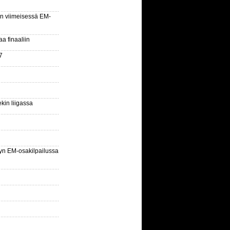
n viimeisessä EM-
aa finaaliin
7
kin liigassa
yn EM-osakilpailussa