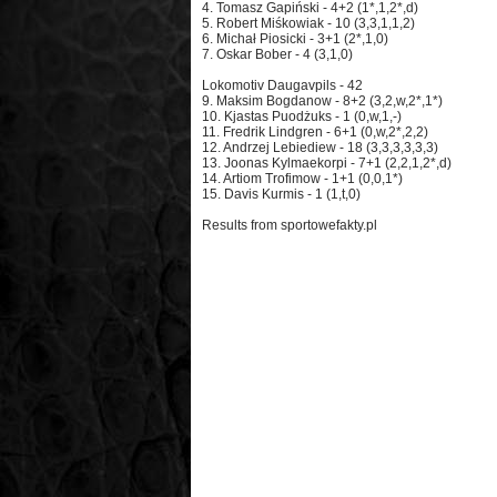
4. Tomasz Gapiński - 4+2 (1*,1,2*,d)
5. Robert Miśkowiak - 10 (3,3,1,1,2)
6. Michał Piosicki - 3+1 (2*,1,0)
7. Oskar Bober - 4 (3,1,0)
Lokomotiv Daugavpils - 42
9. Maksim Bogdanow - 8+2 (3,2,w,2*,1*)
10. Kjastas Puodżuks - 1 (0,w,1,-)
11. Fredrik Lindgren - 6+1 (0,w,2*,2,2)
12. Andrzej Lebiediew - 18 (3,3,3,3,3,3)
13. Joonas Kylmaekorpi - 7+1 (2,2,1,2*,d)
14. Artiom Trofimow - 1+1 (0,0,1*)
15. Davis Kurmis - 1 (1,t,0)
Results from sportowefakty.pl