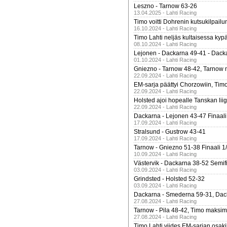
Leszno - Tarnow 63-26
13.04.2025 - Lahti Racing
Timo voitti Dohrenin kutsukilpailu
16.10.2024 - Lahti Racing
Timo Lahti neljäs kultaisessa kyp
08.10.2024 - Lahti Racing
Lejonen - Dackarna 49-41 - Dack
01.10.2024 - Lahti Racing
Gniezno - Tarnow 48-42, Tarnow 
22.09.2024 - Lahti Racing
EM-sarja päättyi Chorzowiin, Tim
22.09.2024 - Lahti Racing
Holsted ajoi hopealle Tanskan lii
22.09.2024 - Lahti Racing
Dackarna - Lejonen 43-47 Finaali
17.09.2024 - Lahti Racing
Stralsund - Gustrow 43-41
17.09.2024 - Lahti Racing
Tarnow - Gniezno 51-38 Finaali 1
10.09.2024 - Lahti Racing
Västervik - Dackarna 38-52 Semifi
03.09.2024 - Lahti Racing
Grindsted - Holsted 52-32
03.09.2024 - Lahti Racing
Dackarna - Smederna 59-31, Dack
27.08.2024 - Lahti Racing
Tarnow - Pila 48-42, Timo maksimit
27.08.2024 - Lahti Racing
Timo Lahti viides EM-sarjan osak