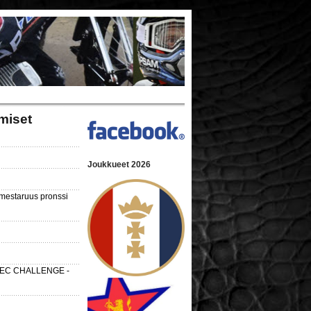
miset
Joukkueet 2026
nmestaruus pronssi
 SEC CHALLENGE -