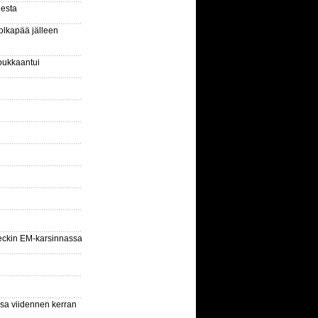
gesta
olkapää jälleen
oukkaantui
eckin EM-karsinnassa
ssa viidennen kerran