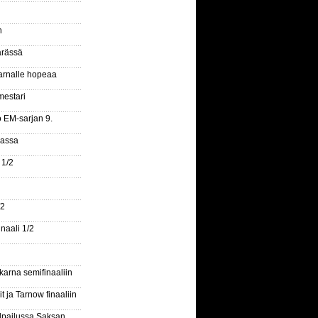
n
ärässä
arnalle hopeaa
mestari
o EM-sarjan 9.
gassa
 1/2
/2
naali 1/2
arna semifinaaliin
 ja Tarnow finaaliin
ilpailussa Saksan