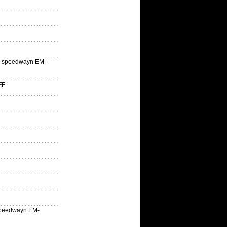
lle speedwayn EM-
FF
la speedwayn EM-