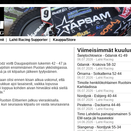
nit
|
Lahti Racing Supporter
|
Kauppa/Store
Viimeisimmät kuulu
Świętochłowice - Gdansk 41-49
06.07.2026 - Lahti Racing
dz voitti Daugavpilssin lukemin 42 - 47 ja
Gdansk - Krakova 58-32
avpilsin ensimmäinen Puolan ykkösliigassa.
06.07.2026 - Lahti Racing
 ja oli kilpailun jälkeen tyytyväinen.
Örnarna - Solkatterna 52-44
06.07.2026 - Lahti Racing
an olisi ennen kisan alkua uskonut, että
Timolle henkilökohtainen Ruotsi
oukkue ajoi tasaisesti, vaikka lopussa
Karlstadissa
i loppua kohden aivan hirveäksi eikä siellä
06.07.2026 - Lahti Racing
a."
Nordjysk - Esbjerg 40-44
06.07.2026 - Lahti Racing
uotsin Elitserien jatkuu vieraskisalla.
, kun seuraava kilpailu on vasta seuraavana
Piraterna - Dackarna 44-46
06.07.2026 - Lahti Racing
Timo Lahdella painajaismainen
EM-sarja jäi haaveeksi
14.06.2026 - Lahti Racing
Slangerup - Nordjysk 55-34