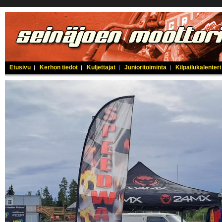
Etusivu
Kerhon tiedot
Kuljettajat
Junioritoiminta
Kilpailukalenteri
|
|
|
|