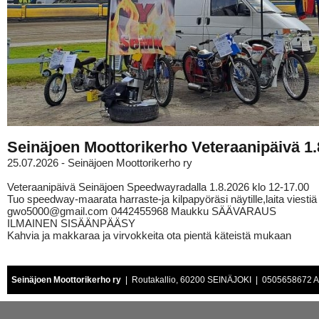
Seinäjoen Moottorikerho Veteraanipäivä 1.
25.07.2026 - Seinäjoen Moottorikerho ry
Veteraanipäivä Seinäjoen Speedwayradalla 1.8.2026 klo 12-17.00
Tuo speedway-maarata harraste-ja kilpapyöräsi näytille,laita viestiä
gwo5000@gmail.com 0442455968 Maukku SÄÄVARAUS
ILMAINEN SISÄÄNPÄÄSY
Kahvia ja makkaraa ja virvokkeita ota pientä käteistä mukaan
Seinäjoen Moottorikerho ry
| Routakallio, 60200 SEINÄJOKI | 0505658672 Air