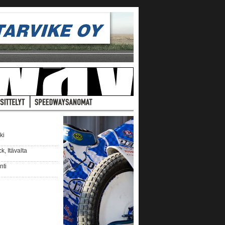
ki
, Itävalta
nti