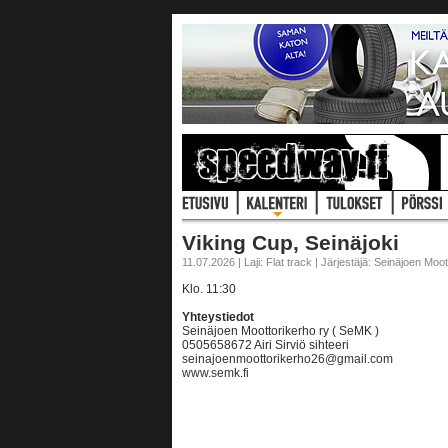
Viking Cup, Seinäjoki
11.07.2026 | Laji: Flat track | Järjestäjä: Seinäjoen Moo
Klo. 11:30
Yhteystiedot
Seinäjoen Moottorikerho ry ( SeMK )
0505658672 Airi Sirviö sihteeri
seinajoenmoottorikerho26@gmail.com
www.semk.fi