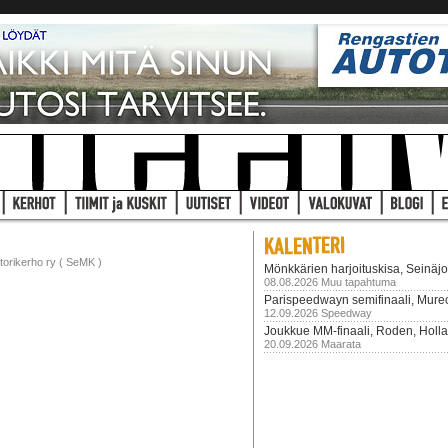
ttorikerho ry ( SeMK )
Mönkkärien harjoituskisa, Seinäjo
08.08.2026 Muu tapahtuma
Parispeedwayn semifinaali, Mureck
12.09.2026 Speedway
Joukkue MM-finaali, Roden, Holla
20.09.2026 Maarata