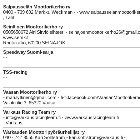
Salpausselän Moottorikerho ry
0400 - 739 692 Markku Weckman - - www.salpausselanmoottoriker
, Lahti
Seinäjoen Moottorikerho ry
0505658672 Airi Sirviö sihteeri - seinajoenmoottorikerho26@gmail.
www.semk.fi
Routakallio, 60200 SEINÄJOKI
Speedway Suomi-sarja
- -
,
TSS-racing
- -
,
Vaasan Moottorikerho ry
- mari.lyttinen@gmail.com - fi-fi.facebook.com/VaasanMoottoriker
Valokkitie 3, 65320 Vaasa
Varkaus Racing Team ry
- info@varkausracingteam.fi - www.varkausracingteam.fi
, Varkaus
Warkauden Moottoripyöräurheilijat ry
040 - 747 8555 Kari Sohlström - kari.sohlstrom@varkaus.fi -