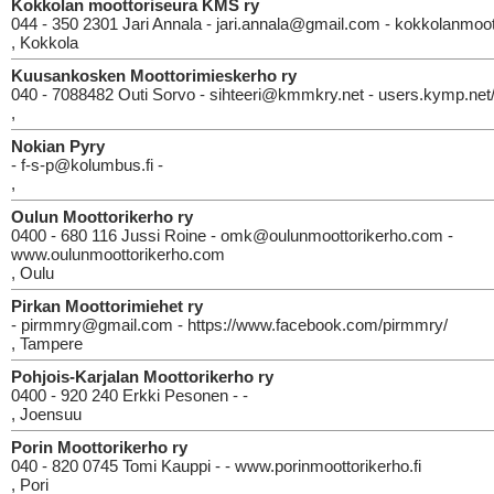
Kokkolan moottoriseura KMS ry
044 - 350 2301 Jari Annala - jari.annala@gmail.com - kokkolanmoott
, Kokkola
Kuusankosken Moottorimieskerho ry
040 - 7088482 Outi Sorvo - sihteeri@kmmkry.net - users.kymp.net
,
Nokian Pyry
- f-s-p@kolumbus.fi -
,
Oulun Moottorikerho ry
0400 - 680 116 Jussi Roine - omk@oulunmoottorikerho.com -
www.oulunmoottorikerho.com
, Oulu
Pirkan Moottorimiehet ry
- pirmmry@gmail.com - https://www.facebook.com/pirmmry/
, Tampere
Pohjois-Karjalan Moottorikerho ry
0400 - 920 240 Erkki Pesonen - -
, Joensuu
Porin Moottorikerho ry
040 - 820 0745 Tomi Kauppi - - www.porinmoottorikerho.fi
, Pori