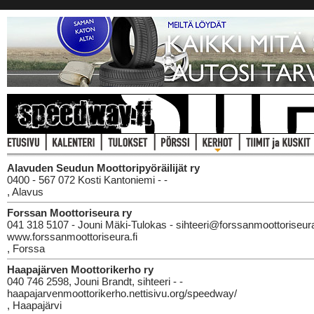
Alavuden Seudun Moottoripyöräilijät ry
0400 - 567 072 Kosti Kantoniemi - -
, Alavus
Forssan Moottoriseura ry
041 318 5107 - Jouni Mäki-Tulokas - sihteeri@forssanmoottoriseura.
www.forssanmoottoriseura.fi
, Forssa
Haapajärven Moottorikerho ry
040 746 2598, Jouni Brandt, sihteeri - -
haapajarvenmoottorikerho.nettisivu.org/speedway/
, Haapajärvi