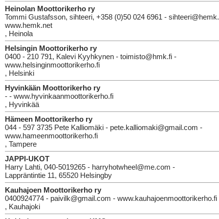
Heinolan Moottorikerho ry
Tommi Gustafsson, sihteeri, +358 (0)50 024 6961 - sihteeri@hemk.
www.hemk.net
, Heinola
Helsingin Moottorikerho ry
0400 - 210 791, Kalevi Kyyhkynen - toimisto@hmk.fi -
www.helsinginmoottorikerho.fi
, Helsinki
Hyvinkään Moottorikerho ry
- - www.hyvinkaanmoottorikerho.fi
, Hyvinkää
Hämeen Moottorikerho ry
044 - 597 3735 Pete Kalliomäki - pete.kalliomaki@gmail.com -
www.hameenmoottorikerho.fi
, Tampere
JAPPI-UKOT
Harry Lahti, 040-5019265 - harryhotwheel@me.com -
Lappräntintie 11, 65520 Helsingby
Kauhajoen Moottorikerho ry
0400924774 - paivilk@gmail.com - www.kauhajoenmoottorikerho.fi
, Kauhajoki