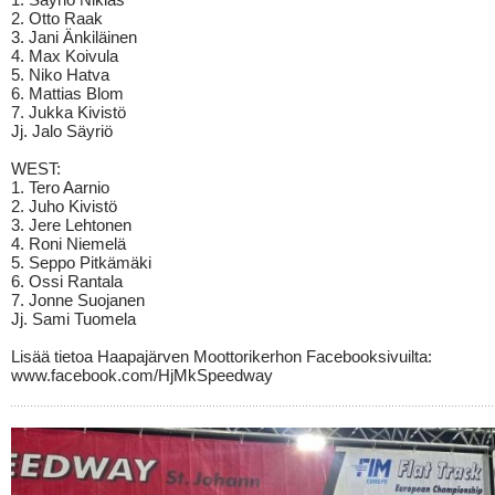
2. Otto Raak
3. Jani Änkiläinen
4. Max Koivula
5. Niko Hatva
6. Mattias Blom
7. Jukka Kivistö
Jj. Jalo Säyriö
WEST:
1. Tero Aarnio
2. Juho Kivistö
3. Jere Lehtonen
4. Roni Niemelä
5. Seppo Pitkämäki
6. Ossi Rantala
7. Jonne Suojanen
Jj. Sami Tuomela
Lisää tietoa Haapajärven Moottorikerhon Facebooksivuilta:
www.facebook.com/HjMkSpeedway