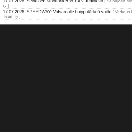
17.07.2026
Seinäjoen Moottorikerho 100v Juhlakisa
[ Seinäjoen Mo
ry ]
17.07.2026
SPEEDWAY: Valsarnalle huipputärkeä voitto
[ Varkaus
Team ry ]