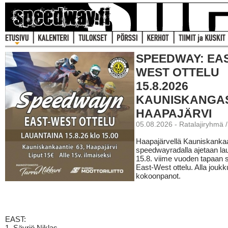
SPEEDWAY: EAS
WEST OTTELU
15.8.2026
KAUNISKANGA
HAAPAJÄRVI
05.08.2026 - Ratalajiryhmä 
Haapajärvellä Kauniskanka
speedwayradalla ajetaan la
15.8. viime vuoden tapaan
East-West ottelu. Alla jouk
kokoonpanot.
EAST:
1. Säyriö Niklas