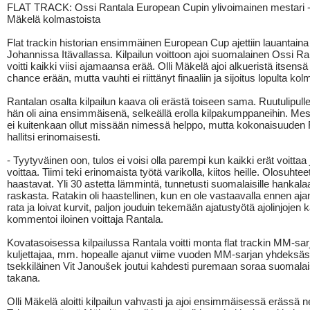
FLAT TRACK: Ossi Rantala European Cupin ylivoimainen mestari - 
Mäkelä kolmastoista
Flat trackin historian ensimmäinen European Cup ajettiin lauantain
Johannissa Itävallassa. Kilpailun voittoon ajoi suomalainen Ossi Ra
voitti kaikki viisi ajamaansa erää. Olli Mäkelä ajoi alkueristä itsensä 
chance erään, mutta vauhti ei riittänyt finaaliin ja sijoitus lopulta kol
Rantalan osalta kilpailun kaava oli erästä toiseen sama. Ruutulipulle
hän oli aina ensimmäisenä, selkeällä erolla kilpakumppaneihin. Mes
ei kuitenkaan ollut missään nimessä helppo, mutta kokonaisuuden 
hallitsi erinomaisesti.
- Tyytyväinen oon, tulos ei voisi olla parempi kun kaikki erät voittaa 
voittaa. Tiimi teki erinomaista työtä varikolla, kiitos heille. Olosuhteet
haastavat. Yli 30 astetta lämmintä, tunnetusti suomalaisille hankalaa
raskasta. Ratakin oli haastellinen, kun en ole vastaavalla ennen aj
rata ja loivat kurvit, paljon jouduin tekemään ajatustyötä ajolinjojen 
kommentoi iloinen voittaja Rantala.
Kovatasoisessa kilpailussa Rantala voitti monta flat trackin MM-sarj
kuljettajaa, mm. hopealle ajanut viime vuoden MM-sarjan yhdeksäs
tsekkiläinen Vit Janoušek joutui kahdesti puremaan soraa suomala
takana.
Olli Mäkelä aloitti kilpailun vahvasti ja ajoi ensimmäisessä erässä n