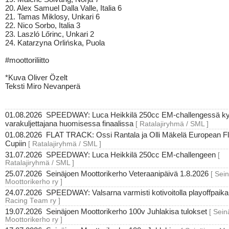
20. Alex Samuel Dalla Valle, Italia 6
21. Tamas Miklosy, Unkari 6
22. Nico Sorbo, Italia 3
23. Laszló Lőrinc, Unkari 2
24. Katarzyna Orlińska, Puola
#moottoriliitto
*Kuva Oliver Özelt
Teksti Miro Nevanperä
01.08.2026
SPEEDWAY: Luca Heikkilä 250cc EM-challengessä 
varakuljettajana huomisessa finaalissa
[ Ratalajiryhmä / SML ]
01.08.2026
FLAT TRACK: Ossi Rantala ja Olli Mäkelä European Fl
Cupiin
[ Ratalajiryhmä / SML ]
31.07.2026
SPEEDWAY: Luca Heikkilä 250cc EM-challengeen
[
Ratalajiryhmä / SML ]
25.07.2026
Seinäjoen Moottorikerho Veteraanipäivä 1.8.2026
[ Sei
Moottorikerho ry ]
24.07.2026
SPEEDWAY: Valsarna varmisti kotivoitolla playoffpaik
Racing Team ry ]
19.07.2026
Seinäjoen Moottorikerho 100v Juhlakisa tulokset
[ Sein
Moottorikerho ry ]