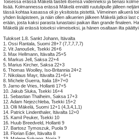
Toisessa erässä Mäkelä taisteli itsensä viidenneksi ja tienasi kolme 
lisää. Kolmannessa erässä Mäkelä ennätti ruutulipulle jälleen neljän
tässä kohtaa kasassa oli jo yksitoista pistettä. Viimeinen alkuerä toi
yhden lisäpisteen, ja näin ollen alkuerien jälkeen Mäkelä jatkoi last
erään, josta kaksi parasta lunastaisi paikan illan grande finaleen. Ha
Mäkelä jäi erässä toiseksi viimeiseksi, ja hänen osaltaan ilta päättyi
Tulokset 1.8. Sankt Johann, Itävalta
1. Ossi Rantala, Suomi 28+7 (7,7,7,7,7)
2. Vit Janoušek, Tsekki 26+6
3. Max Hellmann, Itävalta 25+5
4. Markus Jell, Saksa 22+4
5. Marius Kircher, Saksa 22+3
6. Thomas Woolley, Iso-Britannia 24+2
7. Nikolaus Mayr, Itävalta 21+6+1
8. Michele Guerra, Italia 18+7+0
9. Jarno de Vries, Hollanti 17+5
10. Jakub Sluka, Tsekki 16+4
11. Sebastian Thalheim, Saksa 17+3
12. Adam Nejezchleba, Tsekki 15+2
13. Olli Mäkelä, Suomi 12+1 (4,3,4,1,1)
14. Patrick Lindenthaler, Itävalta 12+0
15. Kamil Peuker, Tsekki 10
16. Huub Breedveld, Hollanti 9
17. Bartosz Tymoszuk, Puola 9
18. Florian Eder, Itävalta 8
19. Malene Solvang, Norja 7