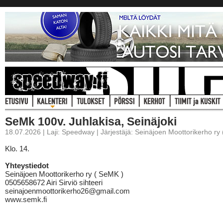
SeMk 100v. Juhlakisa, Seinäjoki
18.07.2026 | Laji: Speedway | Järjestäjä: Seinäjoen Moottorikerho ry
Klo. 14.
Yhteystiedot
Seinäjoen Moottorikerho ry ( SeMK )
0505658672 Airi Sirviö sihteeri
seinajoenmoottorikerho26@gmail.com
www.semk.fi