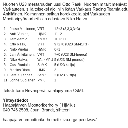
Nuorten U23 mestaruuden uusi Otto Raak. Nuorten mitalit menivät
Varkauteen, sillä toiseksi ajoi niin ikään Varkaus Racing Teamia ed
Änkiläinen. Kolmannen paikan korokkeella ajoi Varkauden
Moottoripyöräurheilijoita edustava Niko Hatva.
1.
Jesse Mustonen,
VRT
12+3 (3,3,3,3+3)
2.
Antti Vuolas,
HjMK
11+2
3.
Tero Aarnio,
KMMK
10+3+1
4.
Otto Raak,
VRT
9+2+0 (U23 SM-kulta)
5.
Niilo Vuolas,
HjMK
6+1
6.
Jani Änkiläinen,
VRT
7+0 (U23 SM-hopea)
7.
Niko Hatva,
WarkMPU
5 (U23 SM-pronssi)
8.
Ossi Rantala,
SeMK
5 (U23 4.sija)
9.
Mattias Blom,
HMK
3
10.
Jere Kujanpää,
SeMK
2 (U23 5. sija)
11.
Jonne Suojanen,
PMK
1
Teksti Tomi Nevanperä, ratalajiryhmä / SML
Yhteystiedot
Haapajärven Moottorikerho ry ( HjMK )
040 746 2598, Jouni Brandt, sihteeri
haapajarvenmoottorikerho.nettisivu.org/speedway/