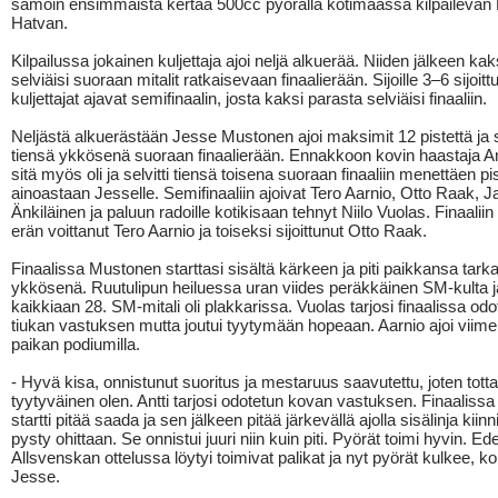
samoin ensimmäistä kertaa 500cc pyörällä kotimaassa kilpailevan
Hatvan.
Kilpailussa jokainen kuljettaja ajoi neljä alkuerää. Niiden jälkeen ka
selviäisi suoraan mitalit ratkaisevaan finaalierään. Sijoille 3–6 sijoitt
kuljettajat ajavat semifinaalin, josta kaksi parasta selviäisi finaaliin.
Neljästä alkuerästään Jesse Mustonen ajoi maksimit 12 pistettä ja se
tiensä ykkösenä suoraan finaalierään. Ennakkoon kovin haastaja An
sitä myös oli ja selvitti tiensä toisena suoraan finaaliin menettäen p
ainoastaan Jesselle. Semifinaaliin ajoivat Tero Aarnio, Otto Raak, J
Änkiläinen ja paluun radoille kotikisaan tehnyt Niilo Vuolas. Finaaliin
erän voittanut Tero Aarnio ja toiseksi sijoittunut Otto Raak.
Finaalissa Mustonen starttasi sisältä kärkeen ja piti paikkansa tarkal
ykkösenä. Ruutulipun heiluessa uran viides peräkkäinen SM-kulta j
kaikkiaan 28. SM-mitali oli plakkarissa. Vuolas tarjosi finaalissa odo
tiukan vastuksen mutta joutui tyytymään hopeaan. Aarnio ajoi viime
paikan podiumilla.
- Hyvä kisa, onnistunut suoritus ja mestaruus saavutettu, joten totta
tyytyväinen olen. Antti tarjosi odotetun kovan vastuksen. Finaalissa t
startti pitää saada ja sen jälkeen pitää järkevällä ajolla sisälinja kiinn
pysty ohittaan. Se onnistui juuri niin kuin piti. Pyörät toimi hyvin. Ed
Allsvenskan ottelussa löytyi toimivat palikat ja nyt pyörät kulkee, 
Jesse.