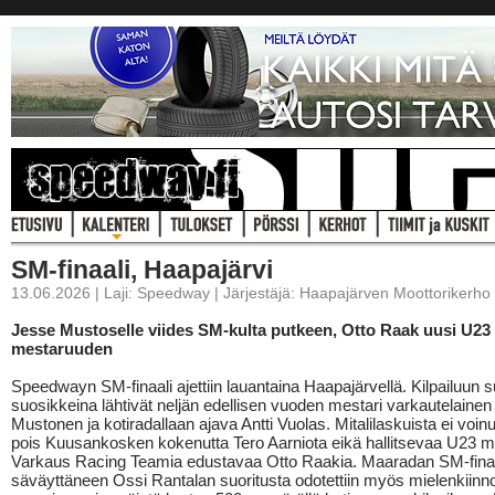
SM-finaali, Haapajärvi
13.06.2026 | Laji: Speedway | Järjestäjä: Haapajärven Moottorikerho 
Jesse Mustoselle viides SM-kulta putkeen, Otto Raak uusi U23
mestaruuden
Speedwayn SM-finaali ajettiin lauantaina Haapajärvellä. Kilpailuun 
suosikkeina lähtivät neljän edellisen vuoden mestari varkautelaine
Mustonen ja kotiradallaan ajava Antti Vuolas. Mitalilaskuista ei voinu
pois Kuusankosken kokenutta Tero Aarniota eikä hallitsevaa U23 m
Varkaus Racing Teamia edustavaa Otto Raakia. Maaradan SM-fina
säväyttäneen Ossi Rantalan suoritusta odotettiin myös mielenkiinno