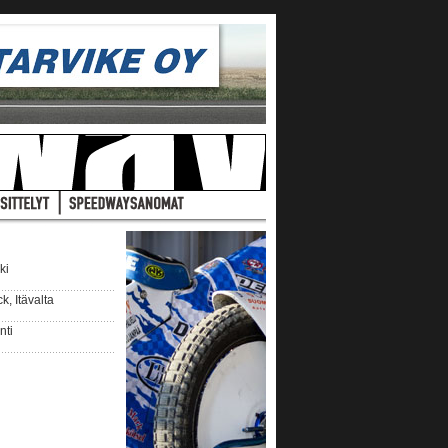
ki
, Itävalta
nti