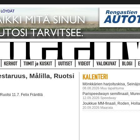
taruus, Målilla, Ruotsi
Mönkkärien harjoituskisa, Seinäjo
08.08.2026 Muu tapahtuma
Parispeedwayn semifinaali, Mureck
uotsi 11.7. Felix Fräntilä
12.09.2026 Speedway
Joukkue MM-finaali, Roden, Holla
20.09.2026 Maarata