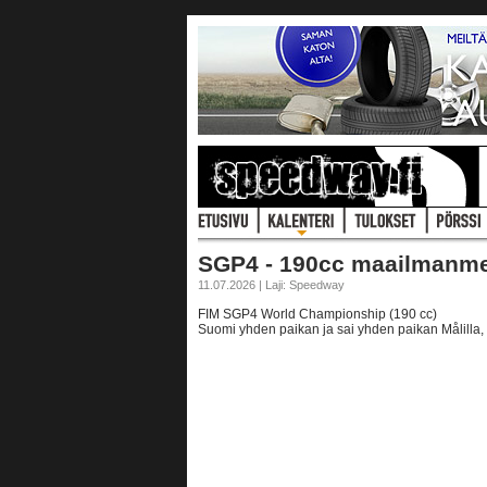
SGP4 - 190cc maailmanmes
11.07.2026 | Laji: Speedway
FIM SGP4 World Championship (190 cc)
Suomi yhden paikan ja sai yhden paikan Målilla, R