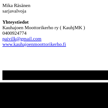
Mika Räsänen
sarjavalvoja
Yhteystiedot
Kauhajoen Moottorikerho ry ( KauhjMK )
0400924774
paivilk@gmail.com
www.kauhajoenmoottorikerho.fi
Kauhajoen Moottorikerho ry
| , Kauhajoki | 0400924774 | pai