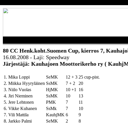
80 CC Henk.koht.Suomen Cup, kierros 7, Kauhajo
16.08.2008 - Laji: Speedway
Järjestäjä: Kauhajoen Moottorikerho ry ( Kauhj
1. Mika Loppi
SeMK
12 + 3
25 cup-pist.
2. Miikka Hyyryläinen
SsMK
7 + 2
20
3. Niilo Vuolas
HjMK
10 +1
16
4. Jiri Nieminen
SsMK
10
13
5. Jere Lehtonen
PMK
7
11
6. Vikke Kuhanen
SsMk
7
10
7. Vili Mattila
KauhjMK
6
9
8. Jarkko Palmi
SeMK
2
8