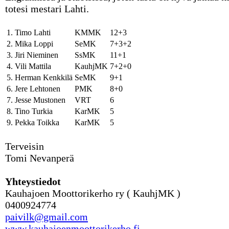
totesi mestari Lahti.
1.
Timo Lahti
KMMK
12+3
2.
Mika Loppi
SeMK
7+3+2
3.
Jiri Nieminen
SsMK
11+1
4.
Vili Mattila
KauhjMK
7+2+0
5.
Herman Kenkkilä
SeMK
9+1
6.
Jere Lehtonen
PMK
8+0
7.
Jesse Mustonen
VRT
6
8.
Tino Turkia
KarMK
5
9.
Pekka Toikka
KarMK
5
Terveisin
Tomi Nevanperä
Yhteystiedot
Kauhajoen Moottorikerho ry ( KauhjMK )
0400924774
paivilk@gmail.com
www.kauhajoenmoottorikerho.fi