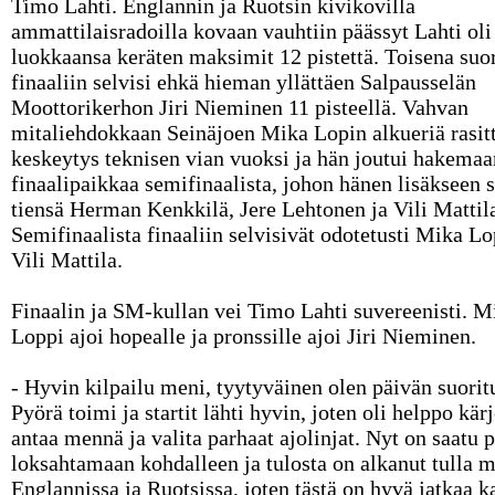
Timo Lahti. Englannin ja Ruotsin kivikovilla
ammattilaisradoilla kovaan vauhtiin päässyt Lahti ol
luokkaansa keräten maksimit 12 pistettä. Toisena suo
finaaliin selvisi ehkä hieman yllättäen Salpausselän
Moottorikerhon Jiri Nieminen 11 pisteellä. Vahvan
mitaliehdokkaan Seinäjoen Mika Lopin alkueriä rasitt
keskeytys teknisen vian vuoksi ja hän joutui hakemaa
finaalipaikkaa semifinaalista, johon hänen lisäkseen s
tiensä Herman Kenkkilä, Jere Lehtonen ja Vili Mattil
Semifinaalista finaaliin selvisivät odotetusti Mika L
Vili Mattila.
Finaalin ja SM-kullan vei Timo Lahti suvereenisti. M
Loppi ajoi hopealle ja pronssille ajoi Jiri Nieminen.
- Hyvin kilpailu meni, tyytyväinen olen päivän suorit
Pyörä toimi ja startit lähti hyvin, joten oli helppo kär
antaa mennä ja valita parhaat ajolinjat. Nyt on saatu p
loksahtamaan kohdalleen ja tulosta on alkanut tulla 
Englannissa ja Ruotsissa, joten tästä on hyvä jatkaa k