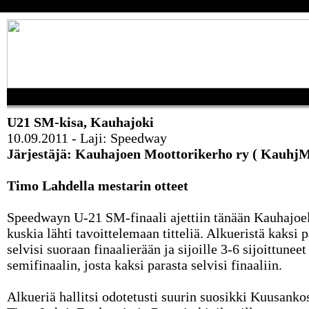
U21 SM-kisa, Kauhajoki
10.09.2011 - Laji: Speedway
Järjestäjä: Kauhajoen Moottorikerho ry ( Kauhj
Timo Lahdella mestarin otteet
Speedwayn U-21 SM-finaali ajettiin tänään Kauhajoel
kuskia lähti tavoittelemaan titteliä. Alkueristä kaksi 
selvisi suoraan finaalierään ja sijoille 3-6 sijoittuneet
semifinaalin, josta kaksi parasta selvisi finaaliin.
Alkueriä hallitsi odotetusti suurin suosikki Kuusanko