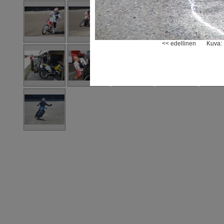
<< edellinen
Kuva: