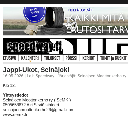
Jappi-Ukot, Seinäjoki
16.05.2026 | Laji: Speedway | Järjestäjä: Seinäjoen Moottorikerho ry
Klo 12.
Yhteystiedot
Seinäjoen Moottorikerho ry ( SeMK )
0505658672 Airi Sirviö sihteeri
seinajoenmoottorikerho26@gmail.com
www.semk.fi