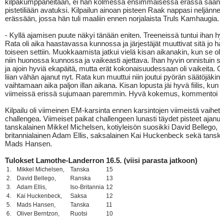
kilpakumppaneitaan, ei hän kolmessa ensimmäisessä erässä saan
pistetiliään avatuksi. Kilpailun ainoan pisteen Raak nappasi neljänn
erässään, jossa hän tuli maaliin ennen norjalaista Truls Kamhaugia.
- Kyllä ajamisen puute näkyi tänään eniten. Treeneissä tuntui ihan h
Rata oli aika haastavassa kunnossa ja järjestäjät muuttivat sitä jo h
toiseen settiin. Muokkaamista jatkui vielä kisan aikanakin, kun se ol
niin huonossa kunnossa ja vaikeasti ajettava. Ihan hyvin onnistuin s
ja ajoin hyviä ekapäitä, mutta erät kokonaisuudessaan oli vaikeita.
liian vähän ajanut nyt. Rata kun muuttui niin joutui pyörän säätöjäkin
vaihtamaan aika paljon illan aikana. Kisan lopusta jäi hyvä fiilis, kun
viimeissä erissä sujumaan paremmin. Hyvä kokemus, kommentoi
Kilpailu oli viimeinen EM-karsinta ennen karsintojen viimeistä vaihet
challengea. Viimeiset paikat challengeen lunasti täydet pisteet ajanu
tanskalainen Mikkel Michelsen, kotiyleisön suosikki David Bellego, 
britannialainen Adam Ellis, saksalainen Kai Huckenbeck sekä tans
Mads Hansen.
Tulokset Lamothe-Landerron 16.5. (viisi parasta jatkoon)
1.
Mikkel Michelsen,
Tanska
15
2.
David Bellego,
Ranska
13
3.
Adam Ellis,
Iso-Britannia
12
4.
Kai Huckenbeck,
Saksa
12
5.
Mads Hansen,
Tanska
11
6.
Oliver Berntzon,
Ruotsi
10