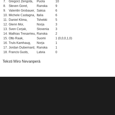
7.
Gregorz Zengota,
Puola
10
8.
Steven Goret,
Ranska
9
9.
Valentin Grobauer,
Saksa
6
10.
Michele Castagna,
Italia
6
11.
Daniel Klima,
Tshekki
5
12.
Glenn Moi,
Norja
3
13.
Sven Cerjak,
Slovenia
3
14.
Mathias Tresarrieu,
Ranska
2
15.
Otto Raak,
Suomi
1 (0,0,0,1,0)
16.
Truls Kamhaug,
Norja
1
17.
Jordan Dubernard,
Ranska
1
18.
Francis Gusts,
Latvia
0
Teksti Miro Nevanperä