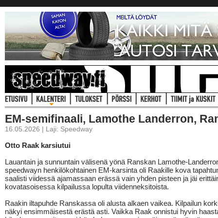
EM-semifinaali, Lamothe Landerron, Ra
16.05.2026 | Laji: Speedway
Otto Raak karsiutui
Lauantain ja sunnuntain välisenä yönä Ranskan Lamothe-Landerron
speedwayn henkilökohtainen EM-karsinta oli Raakille kova tapahtu
saalisti viidessä ajamassaan erässä vain yhden pisteen ja jäi erittäi
kovatasoisessa kilpailussa lopulta viidenneksitoista.
Raakin iltapuhde Ranskassa oli alusta alkaen vaikea. Kilpailun kor
näkyi ensimmäisestä erästä asti. Vaikka Raak onnistui hyvin haa