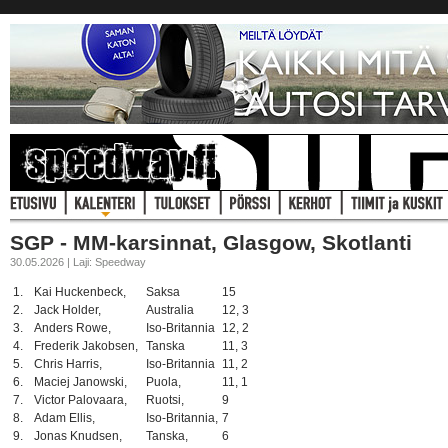
SGP - MM-karsinnat, Glasgow, Skotlanti
30.05.2026 | Laji: Speedway
1.
Kai Huckenbeck,
Saksa
15
2.
Jack Holder,
Australia
12, 3
3.
Anders Rowe,
Iso-Britannia
12, 2
4.
Frederik Jakobsen,
Tanska
11, 3
5.
Chris Harris,
Iso-Britannia
11, 2
6.
Maciej Janowski,
Puola,
11, 1
7.
Victor Palovaara,
Ruotsi,
9
8.
Adam Ellis,
Iso-Britannia,
7
9.
Jonas Knudsen,
Tanska,
6