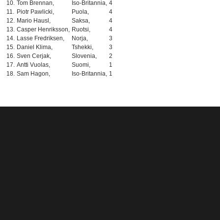
10.
Tom Brennan,
Iso-Britannia,
4
11.
Piotr Pawlicki,
Puola,
4
12.
Mario Hausl,
Saksa,
4
13.
Casper Henriksson,
Ruotsi,
4
14.
Lasse Fredriksen,
Norja,
3
15.
Daniel Klima,
Tshekki,
3
16.
Sven Cerjak,
Slovenia,
2
17.
Antti Vuolas,
Suomi,
1
18.
Sam Hagon,
Iso-Britannia,
1