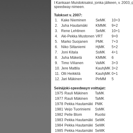
I Kankaan Muistokisaksi, jonka jälkeen, v. 2003, p
speedway nimeen.
Tulokset v. 2007:
1.
Kake Nieminen
SeMK
10+3
2.
Juha Hautamäki
KMMK
9+2
3.
Rene Lehtinen
SeMK
10+1
4.
Aki-Pekka Mustonen
VRT
9+0
5.
Marko Suojanen
PMK
7+3
6.
Niko Siltaniemi
HjMK
5+2
7.
Joni Kitala
SsMK
4+1
8.
Juha Mäkelä
KMMK
6
9.
Timo Villanen
VaMK
3+3
10.
Jere Mattila
KauhjMK
3+2
11.
Olli Heikkilä
KauhjMK
0+1
12.
Jari Mäkinen
PirMM
5
Seinäjoki-speedwayn voittajat:
1975
Rauli Mäkinen
TaMK
1977
Rauli Mäkinen
TaMK
1978
Pekka Hautamäki
PMK
1981
Veijo Tuoriniemi
SsMK
1982
Pelle Blom
Ruotsi
1983
Pekka Hautamäki
SeMK
1984
Pekka Hautamäki
SeMK
1985
Pekka Hautamäki
SeMK