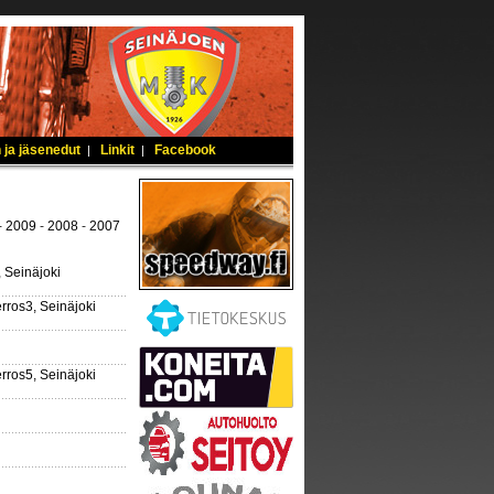
 ja jäsenedut
Linkit
Facebook
|
|
-
2009
-
2008
-
2007
 Seinäjoki
rros3, Seinäjoki
rros5, Seinäjoki