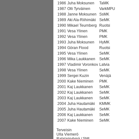
1986
Juha Moksunen
TaMK
1987
Olli Tyrväinen
VarkMPU
1988
Janne Moksunen
SsMK
1989
Aki Ala-Riihimäki
SeMK
1990
Mikael Teurnberg
Ruotsi
1991
Vesa Ylinen
PMK
1992
Vesa Ylinen
PMK
1993
Juha Moksunen
HyMK
1994
Göran Flood
Ruotsi
1995
Vesa Ylinen
SeMK
1996
Mika Laukkanen
SeMK
1997
Vladimir Voronkov
Latvia
1998
Vesa Ylinen
SeMK
1999
Sergei Kuzin
Venäjä
2000
Kake Nieminen
PMK
2001
Kaj Laukkanen
SeMK
2002
Kaj Laukkanen
SeMK
2003
Kaj Laukkanen
SeMK
2004
Juha Hautamäki
KMMK
2005
Juha Hautamäki
SeMK
2006
Kaj Laukkanen
SeMK
2007
Kake Nieminen
SeMK
Terveisin
Ulla Viemerö
Ratalajiryhmä / SML