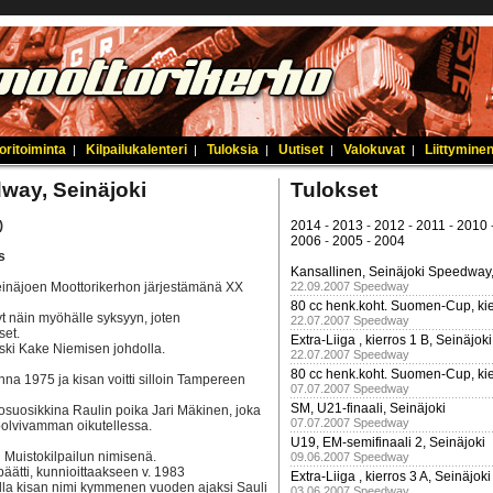
oritoiminta
Kilpailukalenteri
Tuloksia
Uutiset
Valokuvat
Liittyminen
|
|
|
|
|
way, Seinäjoki
Tulokset
)
2014
-
2013
-
2012
-
2011
-
2010
2006
-
2005
-
2004
s
Kansallinen, Seinäjoki Speedway,
Seinäjoen Moottorikerhon järjestämänä XX
22.09.2007 Speedway
80 cc henk.koht. Suomen-Cup, kie
yt näin myöhälle syksyyn, joten
22.07.2007 Speedway
set.
Extra-Liiga , kierros 1 B, Seinäjoki
uski Kake Niemisen johdolla.
22.07.2007 Speedway
80 cc henk.koht. Suomen-Cup, kie
na 1975 ja kisan voitti silloin Tampereen
07.07.2007 Speedway
SM, U21-finaali, Seinäjoki
suosikkina Raulin poika Jari Mäkinen, joka
07.07.2007 Speedway
polvivamman oikutellessa.
U19, EM-semifinaali 2, Seinäjoki
n Muistokilpailun nimisenä.
09.06.2007 Speedway
äätti, kunnioittaakseen v. 1983
Extra-Liiga , kierros 3 A, Seinäjoki
a kisan nimi kymmenen vuoden ajaksi Sauli
03.06.2007 Speedway