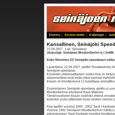
Etusivu
Kerhon tiedot
Kuljettajat
Juni
|
|
|
Kansallinen, Seinäjoki Speed
22.09.2007 - Laji: Speedway
Järjestäjä: Seinäjoen Moottorikerho ry ( SeMK 
Kake Nieminen XX Seinäjoki-speedwayn valtia
Lauantaina, 22.09.2007, ajettiin Routakalliolla 
Seinäjoki-speedway.
Erinäisten yhteensattumien vuoksi kisa oli siirtyn
sääolosuhteet eivät enää olleet parhaat mahdolli
Kisaan oli ilmoittautunut 12 kuljettajaa ammattik
Ensimmäinen Seinäjoki-speedway ajettiin jo vuon
Moottorikerhoa edustanut Rauli Mäkinen.
Tämänvuotiseen kisaan osallistui yhtenä ennakko
kuitenkin joutui jättämään kisan kesken vanhan 
Kisa ajettiin vuosina 1993 - 2002 Sauli I Kankaa
Vuonna 1992 Seinäjoen Moottorikerhon hallitus p
edesmenneen Sauli Kankaan muistoa muuttamall