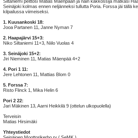
Siltaniemi peittosi Matias Mäenpään ja näin kakkossija matkasi Haa
Seinäjoki kolmas ennen neljänneksi tullutta Poria. Forssa jäi tällä ke
kilpailussa viimeiseksi.
1. Kuusankoski 18:
Jooa Partanen 11, Janne Nyman 7
2. Haapajärvi 15+3:
Niko Siltaniemi 11+3, Niilo Vuolas 4
3. Seinäjoki 15+2:
Jiri Nieminen 11, Matias Mäenpää 4+2
4. Pori 1 11:
Jere Lehtonen 11, Mattias Blom 0
5. Forssa 7:
Risto Flinck 1, Mika Helin 6
Pori 2 22:
Jari Mäkinen 13, Aarni Heikkilä 9 (ottelun ulkopuolella)
Terveisin
Matias Hirsimäki
Yhteystiedot
Seinäjoen Moottorikerho ry ( SeMK )