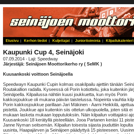
Etusivu
Kerhon tiedot
Kuljettajat
Junioritoiminta
Kilpailukalenteri
|
|
|
|
Kaupunki Cup 4, Seinäjoki
07.09.2014 - Laji: Speedway
Järjestäjä: Seinäjoen Moottorikerho ry ( SeMK )
Kuusankoski voittoon Seinäjoella
Speedwayn Kaupunki Cupin kolmas osakilpailu ajettiin tänään Sein
Routakallion radalla. Kyseessä oli Porin kotiottelu, joka kuitenkin järj
Seinäjoella. Kilpailussa nähtiin kuusi joukkuetta, kun myös Porin
kakkosjoukkue oli mukana päivän taistelussa. Nopeinta vauhtia kilpa
Porin kakkosjoukkue parillaan Jari Mäkinen - Aarni Heikkilä, ajettu
pistettä. Joukkue ajoi kuitenkin siis ottelun ulkopuolella, joten sitä e
mukaan lasketa mukaan lopputuloksiin. Näin kilpailun voittajaksi ajo
Kuusankoski 18 kerätyllä pisteellään. Jooa Partanen keräsi 11 pistet
Janne Nyman seitsemän. Kilpailun toisesta sijasta jouduttiin lopult
uusinta, Haapajärven ja Seinäjoen päädyttyä 15 pisteeseen. Uusin