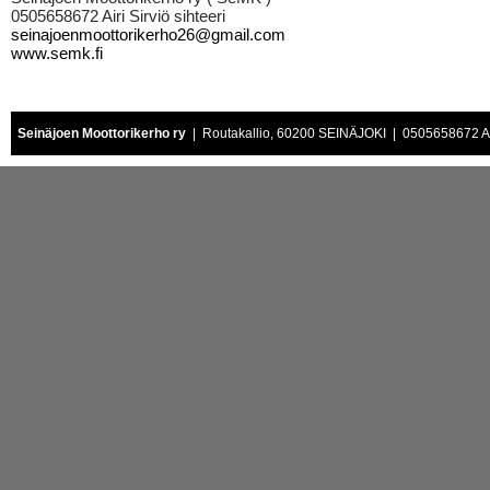
0505658672 Airi Sirviö sihteeri
seinajoenmoottorikerho26@gmail.com
www.semk.fi
Seinäjoen Moottorikerho ry
| Routakallio, 60200 SEINÄJOKI | 0505658672 Air