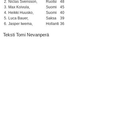
2.
Niclas Svensson,
Ruotsi
48
3.
Max Koivula,
Suomi
45
4.
Heikki Huusko,
Suomi
40
5.
Luca Bauer,
Saksa
39
6.
Jasper Iwema,
Hollanti
36
Teksti Tomi Nevanperä