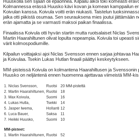
Huuskolla sen sijaan oli epäonnea. Kilpailu alkoi toki komeasti erävoi
Kolmannessa erässä Huusko kävi kovan ja komean kamppailun er
Koivulan kanssa. Koivula voitti erän niukasti. Taistelun tuoksinna
jalka otti piikistä osumaa. Sen seurauksena mies joutui jättämään n
erän ajamatta ja se varmasti maksoi paikan finaalissa.
Finaalissa Koivula otti hyvän startin mutta ruotsalaiset Niclas Sven
Martin Haarahiltunen olivat lopulta nopeampia. Koivula toi upeasti si
värit kolmospodiumille.
Kilpailun voittajaksi ajoi Niclas Svensson ennen sarjaa johtavaa Haa
ja Koivulaa. Tsekin Lukas Hutlan finaali päättyi keskeytykseen.
MM-pisteissä Koivula on kolmantena Haarahiltusen ja Svenssonin 
Huusko on neljäntenä ennen huomenna ajettavaa viimeistä MM-kis
1.
Niclas Svensson,
Ruotsi
20 MM-pistettä
2.
Martin Haarahiltunen,
Ruotsi
18
3.
Max Koivula,
Suomi
16
4.
Lukas Hutla,
Tsekki
14
5.
Jasper Iwema,
Hollanti
12
6.
Luca Bauer,
Saksa
11
7.
Heikki Huusko,
Suomi
10
MM-pisteet:
1.
Martin Haarahiltunen,
Ruotsi
52