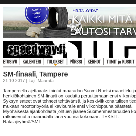
SM-finaali, Tampere
21.10.2017 | Laji: Maarata
Tampereella ajettavaksi aiotut maaradan Suomi-Ruotsi maaottelu ja
henkilökohtainen SM-finaali on jouduttu peruuttamaan ensi viikonlop
Syksyn sateet ovat tehneet tehtävänsä, ja keskiviikkona tulleen tie
mukaan moottoripyöriä ei kaviouralle ensi viikonloppuna päästetä.
Myöhäisestä ajankohdasta johtuen jäänee Suomenmestaruuden ko
ratkaisematta maaradalla tänä vuonna kokonaan. TEKSTI:
Ratalajiryhmä/SML