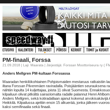
PM-finaali, Forssa
21.09.2018 | Laji: Maarata | Järjestäjä: Forssan Moottoriseura ry ( F
Anders Mellgren PM-kultaan Forssassa
Maaradan henkilökohtainen Pohjoismaiden mestaruus ratkaistiin lau
iltana Forssan Pilvenmäen raviradalla. Poisjääntien seurauksena ra
nähtiin lopulta 14 kuljettajaa, joista 11 olivat Suomesta. Ennakkosu
kilpailuun olivat pitkältä sairaslomalta radalle palannut Henri Ahlbo
Anders Mellgren, sekä kotiradallaan ajanut kokenut arvokisakävijä 
Heikkilä. Kilpailussa ajettiin ensin 15 alkuerää, jonka jälkeen vuoros
kaksi semifinaalia sekä finaali.