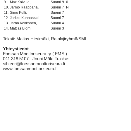
9.
Max Koivula,
Suomi
9+0
10.
Jarmo Raappana,
Suomi
7+N
11.
Simo Pulli,
Suomi
7
12.
Jarkko Kunnaskari,
Suomi
7
13.
Jarno Kokkonen,
Suomi
4
14.
Mattias Blom,
Suomi
3
Teksti: Matias Hirsimäki, Ratalajiryhmä/SML
Yhteystiedot
Forssan Moottoriseura ry ( FMS )
041 318 5107 - Jouni Mäki-Tulokas
sihteeri@forssanmoottoriseura.fi
www.forssanmoottoriseura.fi