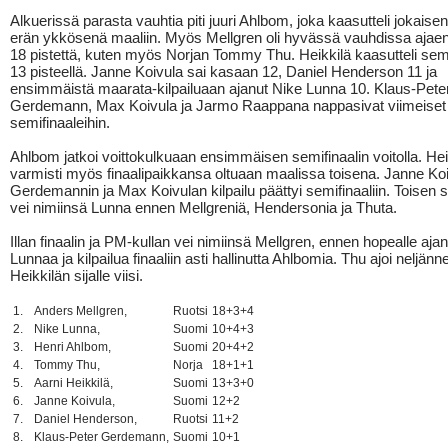
Alkuerissä parasta vauhtia piti juuri Ahlbom, joka kaasutteli jokais
erän ykkösenä maaliin. Myös Mellgren oli hyvässä vauhdissa ajaen 
18 pistettä, kuten myös Norjan Tommy Thu. Heikkilä kaasutteli semi
13 pisteellä. Janne Koivula sai kasaan 12, Daniel Henderson 11 ja
ensimmäistä maarata-kilpailuaan ajanut Nike Lunna 10. Klaus-Pete
Gerdemann, Max Koivula ja Jarmo Raappana nappasivat viimeiset 
semifinaaleihin.
Ahlbom jatkoi voittokulkuaan ensimmäisen semifinaalin voitolla. Hei
varmisti myös finaalipaikkansa oltuaan maalissa toisena. Janne Ko
Gerdemannin ja Max Koivulan kilpailu päättyi semifinaaliin. Toisen s
vei nimiinsä Lunna ennen Mellgreniä, Hendersonia ja Thuta.
Illan finaalin ja PM-kullan vei nimiinsä Mellgren, ennen hopealle ajan
Lunnaa ja kilpailua finaaliin asti hallinutta Ahlbomia. Thu ajoi neljänn
Heikkilän sijalle viisi.
1.
Anders Mellgren,
Ruotsi
18+3+4
2.
Nike Lunna,
Suomi
10+4+3
3.
Henri Ahlbom,
Suomi
20+4+2
4.
Tommy Thu,
Norja
18+1+1
5.
Aarni Heikkilä,
Suomi
13+3+0
6.
Janne Koivula,
Suomi
12+2
7.
Daniel Henderson,
Ruotsi
11+2
8.
Klaus-Peter Gerdemann,
Suomi
10+1