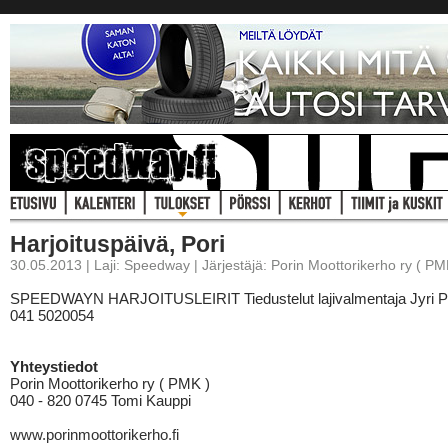
Harjoituspäivä, Pori
30.05.2013 | Laji: Speedway | Järjestäjä: Porin Moottorikerho ry ( PM
SPEEDWAYN HARJOITUSLEIRIT Tiedustelut lajivalmentaja Jyri P
041 5020054
Yhteystiedot
Porin Moottorikerho ry ( PMK )
040 - 820 0745 Tomi Kauppi
www.porinmoottorikerho.fi