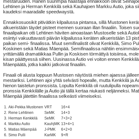
mestaruuden. Hänen suurimpia haastajia ennakkoon olivat Seinäj
Lehtinen ja Herman Kenkkilä sekä Kauhajoen Markku Autio, joka siir
kaudeksi maaradalle speedwaystä.
Ennakkosuosikit pitivätkin kilpailussa pintansa, sillä Mustonen kerä
alkueristään täydet pisteet mennen suoraan illan finaaliin. Toisen s
finaalipaikan otti Lehtinen häviten ainoastaan Mustoselle sekä Autiol
esiintyi vakuuttavasti päivän kilpailussa keräten alkueristään 13 pist
paikan semi- finaalissa. Muut semifinalistit olivat Kenkkilä, Simo Pul
Koskinen sekä Matias Mäenpää. Semifinaalissa nähtiin ensimmäise
yrittämällä dramatiikkaa Pullin ja Koskisen törmättyä toisiinsa, mo
kisan päättyessä siihen. Uusinassa Autio vei voiton ennen Kenkkilä
Mäenpäätä, jotka kaikki jatkoivat finaaliin.
Finaali oli alusta loppuun Mustosen näytöstä miehen ajaessa jällee
mestariksi. Lehtinen ajoi yhtä selvästi hopealle, mutta Kenkkilä ja A
hienon taistelun pronssista. Lopulta Kenkkilä oli ruutulipulla nopeam
pronssia Kenkkilälle ja Autio jäi tällä kertaa niukasti neljänneksi. Ma
Mäenpää jätettiin finaalissa selkeästi viimeiseksi.
1.
Aki-Pekka Mustonen
VRT
16+4
2.
Rene Lehtinen
SeMK
14+3
3.
Herman Kenkkilä
SeMK
7+3+2
4.
Markku Autio
KauhjMK
13+4+1
5.
Matias Mäenpää
J-PMK
6+2+0
6.
Simo Pulli
KarMK
9+R