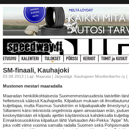
SM-finaali, Kauhajoki
03.08.2013 | Laji: Maarata | Järjestäjä: Kauhajoen Moottorikerho ry 
Mustonen mestari maaradalla
Maaradan henkilökohtaisesta Suomenmestaruudesta taisteltiin tän
helteisessä säässä Kauhajoella. Kilpailuun mukaan oli ilmoittautunu
kuljettajaa, mutta Rasmus Sundström ei kilpailupaikalle ilmestynyt 
Siltaniemi kärsi teknisistä ongelmista ajaen ainoastaan erän, joutue
keskeyttämään eli kilpailu ajettiin käytännössä kahdeksalla kuljettaja
Ennakkosuosikkina kilpailuun lähti Varkauden Aki-Pekka "Appe" M
joka voitti viime vuonna samalla radalla Suomen sekä Pohjoismaid