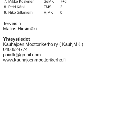
7.
Mikko Koskinen
SeMK
7+d
8.
Petri Kärki
FMS
2
9.
Niko Siltaniemi
HjMK
0
Terveisin
Matias Hirsimäki
Yhteystiedot
Kauhajoen Moottorikerho ry ( KauhjMK )
0400924774
paivilk@gmail.com
www.kauhajoenmoottorikerho.fi