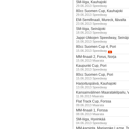
SM-liiga, Kauhajoki
29.06.2013 Speedway
80cc Suomen Cup, Kauhajoki
29.06.2013 Speedway
EM-Semifinaali, Mureck, Itävalta
23.06.2013 Speedway
SM-liiga, Seinäjoki
18.06.2013 Speedway
Jappi-Ukkojen Speedway, Seinäj
16.06.2013 Speedway
80cc Suomen Cup 4, Pori
15.06.2013 Speedway
MM-finaali 2, Forus, Norja
15.06.2013 Maarata
Kaupunki Cup, Pori
15.06.2013 Speedway
80cc Suomen Cup, Pori
15.06.2013 Speedway
Harjoituspäivä, Kauhajoki
13.06.2013 Speedway
Kansainvälinen Maaratakilpailu, 
11.06.2013 Maarata
Flat Track Cup, Forssa
09.06.2013 Maarata
MM-finaali 1, Forssa
08.06.2013 Maarata
SM-liiga, Hyvinkää
04.06.2013 Speedway
MM-karsinta, Marianske Lazne, Ts