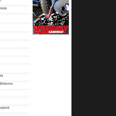
a
inkää
ää
-Britannia
nglanti