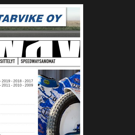
-
2019
-
2018
-
2017
-
2011
-
2010
-
2009