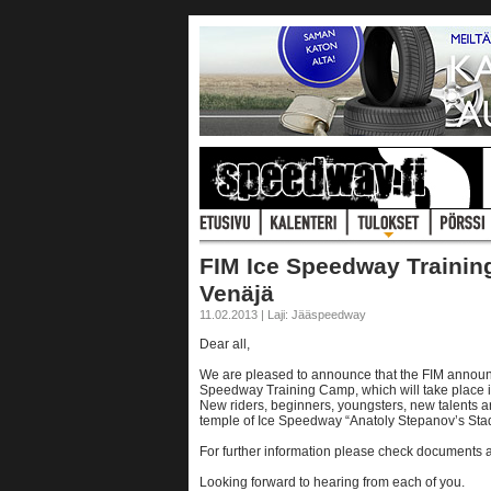
FIM Ice Speedway Training
Venäjä
11.02.2013 | Laji: Jääspeedway
Dear all,
We are pleased to announce that the FIM announces
Speedway Training Camp, which will take place in
New riders, beginners, youngsters, new talents ar
temple of Ice Speedway “Anatoly Stepanov’s Sta
For further information please check documents 
Looking forward to hearing from each of you.