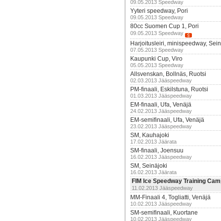
09.05.2013 Speedway
Yyteri speedway, Pori
09.05.2013 Speedway
80cc Suomen Cup 1, Pori
09.05.2013 Speedway
Harjoitusleiri, minispeedway, Sein
07.05.2013 Speedway
Kaupunki Cup, Viro
05.05.2013 Speedway
Allsvenskan, Bollnäs, Ruotsi
02.03.2013 Jääspeedway
PM-finaali, Eskilstuna, Ruotsi
01.03.2013 Jääspeedway
EM-finaali, Ufa, Venäjä
24.02.2013 Jääspeedway
EM-semifinaali, Ufa, Venäjä
23.02.2013 Jääspeedway
SM, Kauhajoki
17.02.2013 Jäärata
SM-finaali, Joensuu
16.02.2013 Jääspeedway
SM, Seinäjoki
16.02.2013 Jäärata
FIM Ice Speedway Training Camp,
11.02.2013 Jääspeedway
MM-Finaali 4, Togliatti, Venäjä
10.02.2013 Jääspeedway
SM-semifinaali, Kuortane
10.02.2013 Jääspeedway