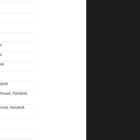
si
si
nti
äjoki
naali, Fjelstedt,
nat, Fjelstedt,