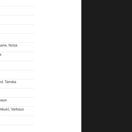
gane, Norja
a
ed, Tanska
rkaus
kkue), Varkaus