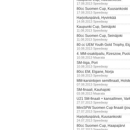
17.08.2013 Speedway
80cc Suomen Cup, Kuusankoski
17.08.2013 Speedway
Harjoituspäivä, Hyvinkää
14.08.2013 Speedway
Kaupunki Cup, Seinäjoki
11.08.2013 Speedway
80cc Suomen Cup, Seinäjoki
11.08.2013 Speedway
80 cc UEM Youth Gold Trophy, El
10.08.2013 Speedway
4. MM-osakilpailu, Rzeszow, Puol
10.08.2013 Maarata
SM-liiga, Pori
10.08.2013 Speedway
80cc EM, Elgane, Norja
10.08.2013 Speedway
MM-karsintojen semifinaali, Holst
07.08.2013 Speedway
SM-finaali, Kauhajoki
03.08.2013 Maarata
U21 SM-finaali + kansallinen, Va
27.07.2013 Speedway
MiniSPW Suomen Cup finaali (jou
27.07.2013 Speedway
Harjoituspäivä, Kuusankoski
24.07.2013 Speedway
80cc Suomen Cup, Haapajärvi
21.07.2013 Speedway