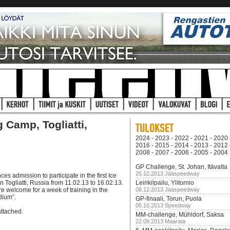
 Camp, Togliatti,
2024
-
2023
-
2022
-
2021
-
2020
2016
-
2015
-
2014
-
2013
-
2012
2008
-
2007
-
2006
-
2005
-
2004
GP Challenge, St. Johan, Itävalta
25.12.2013 Jääspeedway
 admission to participate in the first Ice
 Togliatti, Russia from 11.02.13 to 16.02.13.
Leirikilpailu, Ylitornio
e welcome for a week of training in the
08.12.2013 Jääspeedway
dium”.
GP-finaali, Torun, Puola
05.10.2013 Speedway
attached.
MM-challenge, Mühldorf, Saksa
22.09.2013 Maarata