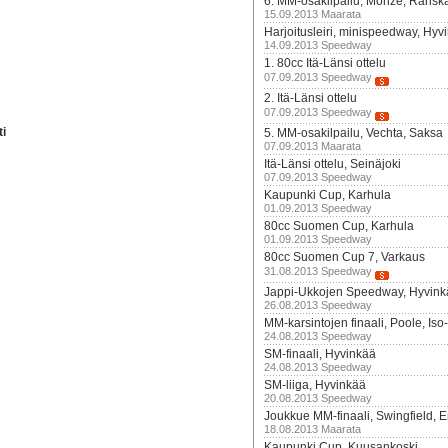
6. MM-osakilpailu, Morize, Ransk
15.09.2013 Maarata
Harjoitusleiri, minispeedway, Hyv
14.09.2013 Speedway
1. 80cc Itä-Länsi ottelu
07.09.2013 Speedway
2. Itä-Länsi ottelu
07.09.2013 Speedway
ti
5. MM-osakilpailu, Vechta, Saksa
07.09.2013 Maarata
Itä-Länsi ottelu, Seinäjoki
07.09.2013 Speedway
Kaupunki Cup, Karhula
01.09.2013 Speedway
80cc Suomen Cup, Karhula
01.09.2013 Speedway
80cc Suomen Cup 7, Varkaus
31.08.2013 Speedway
Jappi-Ukkojen Speedway, Hyvink
26.08.2013 Speedway
MM-karsintojen finaali, Poole, Iso
24.08.2013 Speedway
SM-finaali, Hyvinkää
24.08.2013 Speedway
SM-liiga, Hyvinkää
20.08.2013 Speedway
Joukkue MM-finaali, Swingfield, E
18.08.2013 Maarata
Kaupunki Cup, Kuusankoski