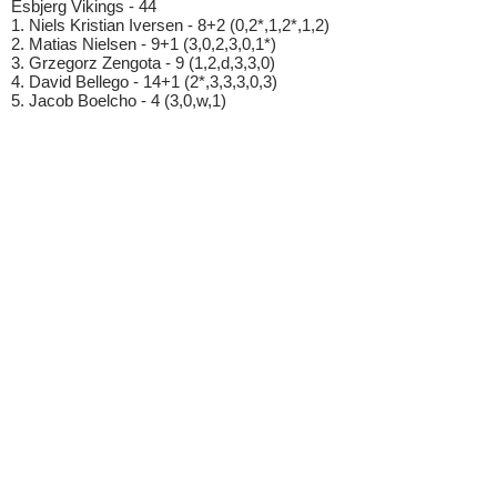
Esbjerg Vikings - 44
1. Niels Kristian Iversen - 8+2 (0,2*,1,2*,1,2)
2. Matias Nielsen - 9+1 (3,0,2,3,0,1*)
3. Grzegorz Zengota - 9 (1,2,d,3,3,0)
4. David Bellego - 14+1 (2*,3,3,3,0,3)
5. Jacob Boelcho - 4 (3,0,w,1)