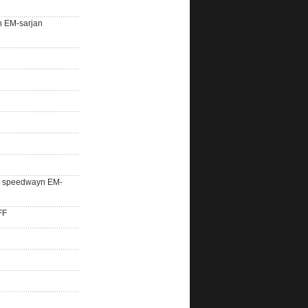
n EM-sarjan
lle speedwayn EM-
FF