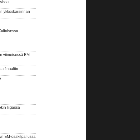
sissa
sin ykköskarsinnan
Kultaisessa
n viimeisessä EM-
aa finaaliin
7
kin liigassa
yn EM-osakilpailussa