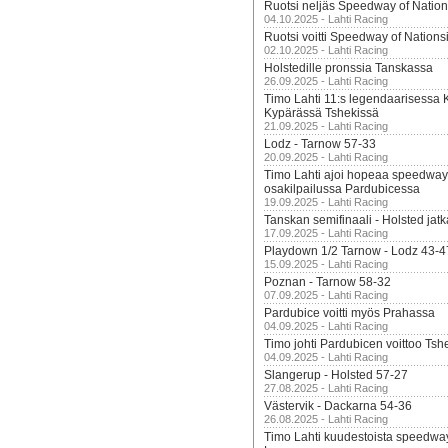
Ruotsi neljäs Speedway of Nation
04.10.2025 - Lahti Racing
Ruotsi voitti Speedway of Nation
02.10.2025 - Lahti Racing
Holstedille pronssia Tanskassa
26.09.2025 - Lahti Racing
Timo Lahti 11:s legendaarisessa 
Kypärässä Tshekissä
21.09.2025 - Lahti Racing
Lodz - Tarnow 57-33
20.09.2025 - Lahti Racing
Timo Lahti ajoi hopeaa speedway
osakilpailussa Pardubicessa
19.09.2025 - Lahti Racing
Tanskan semifinaali - Holsted jatk
17.09.2025 - Lahti Racing
Playdown 1/2 Tarnow - Lodz 43-4
15.09.2025 - Lahti Racing
Poznan - Tarnow 58-32
07.09.2025 - Lahti Racing
Pardubice voitti myös Prahassa
04.09.2025 - Lahti Racing
Timo johti Pardubicen voittoo Tshe
04.09.2025 - Lahti Racing
Slangerup - Holsted 57-27
27.08.2025 - Lahti Racing
Västervik - Dackarna 54-36
26.08.2025 - Lahti Racing
Timo Lahti kuudestoista speedwa