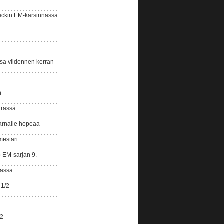
eckin EM-karsinnassa
ssa viidennen kerran
n
ärässä
arnalle hopeaa
mestari
o EM-sarjan 9.
gassa
 1/2
/2