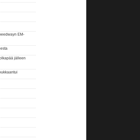
la speedwayn EM-
gesta
olkapää jälleen
oukkaantui