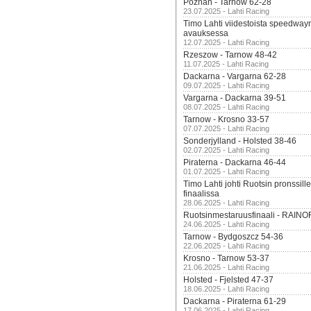
Poznan - Tarnow 62-28
23.07.2025 - Lahti Racing
Timo Lahti viidestoista speedway
avauksessa
12.07.2025 - Lahti Racing
Rzeszow - Tarnow 48-42
11.07.2025 - Lahti Racing
Dackarna - Vargarna 62-28
09.07.2025 - Lahti Racing
Vargarna - Dackarna 39-51
08.07.2025 - Lahti Racing
Tarnow - Krosno 33-57
07.07.2025 - Lahti Racing
Sonderjylland - Holsted 38-46
02.07.2025 - Lahti Racing
Piraterna - Dackarna 46-44
01.07.2025 - Lahti Racing
Timo Lahti johti Ruotsin pronssi
finaalissa
28.06.2025 - Lahti Racing
Ruotsinmestaruusfinaali - RAINO
24.06.2025 - Lahti Racing
Tarnow - Bydgoszcz 54-36
22.06.2025 - Lahti Racing
Krosno - Tarnow 53-37
21.06.2025 - Lahti Racing
Holsted - Fjelsted 47-37
18.06.2025 - Lahti Racing
Dackarna - Piraterna 61-29
17.06.2025 - Lahti Racing