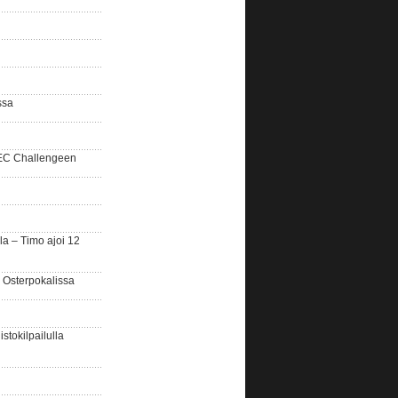
ssa
SEC Challengeen
la – Timo ajoi 12
 Osterpokalissa
stokilpailulla