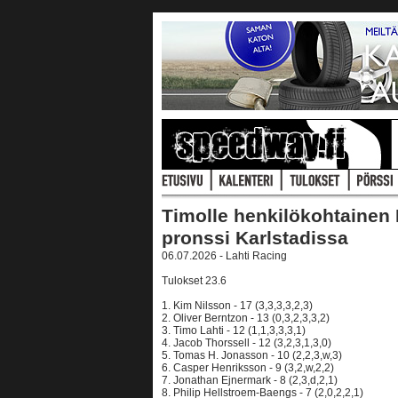
Timolle henkilökohtainen
pronssi Karlstadissa
06.07.2026 - Lahti Racing
Tulokset 23.6
1. Kim Nilsson - 17 (3,3,3,3,2,3)
2. Oliver Berntzon - 13 (0,3,2,3,3,2)
3. Timo Lahti - 12 (1,1,3,3,3,1)
4. Jacob Thorssell - 12 (3,2,3,1,3,0)
5. Tomas H. Jonasson - 10 (2,2,3,w,3)
6. Casper Henriksson - 9 (3,2,w,2,2)
7. Jonathan Ejnermark - 8 (2,3,d,2,1)
8. Philip Hellstroem-Baengs - 7 (2,0,2,2,1)