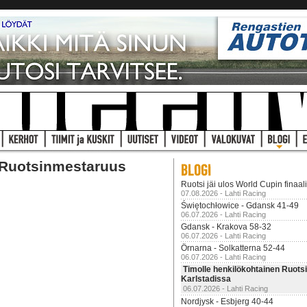
 Ruotsinmestaruus
Ruotsi jäi ulos World Cupin finaal
07.08.2026 - Lahti Racing
Świętochłowice - Gdansk 41-49
06.07.2026 - Lahti Racing
Gdansk - Krakova 58-32
06.07.2026 - Lahti Racing
Örnarna - Solkatterna 52-44
06.07.2026 - Lahti Racing
Timolle henkilökohtainen Ruot
Karlstadissa
06.07.2026 - Lahti Racing
Nordjysk - Esbjerg 40-44