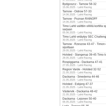
Bydgoszcz - Tarnow 58-32
15.06.2025 - Lahti Racing
Tarnow - Ostrow 57-33
14.06.2025 - Lahti Racing
Tarnow - Poznan RAINOFF
14.06.2025 - Lahti Racing
Timo Lahti valittiin villillä kortil
sarjaan
05.06.2025 - Lahti Racing
Timo Lahti vetäytyy SEC Challen
30.05.2025 - Lahti Racing
Tarnow - Rzeszow 43-47 - Timon 
sijoiltaan
29.05.2025 - Lahti Racing
Holsted - Slangerup 39-45 Timo l
28.05.2025 - Lahti Racing
Rospiggarna - Dackarna 47-41
27.05.2025 - Lahti Racing
Region Varde - Holsted 32-52
21.05.2025 - Lahti Racing
Dackarna - Smederna 44-46
21.05.2025 - Lahti Racing
Holsted - Esbjerg 47-37
21.05.2025 - Lahti Racing
Västervik - Dackarna 48-42
21.05.2025 - Lahti Racing
Dackarna - Lejonen 50-40
06.05.2025 - Lahti Racing