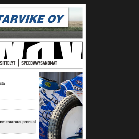
ista
sinmestaruus pronssi