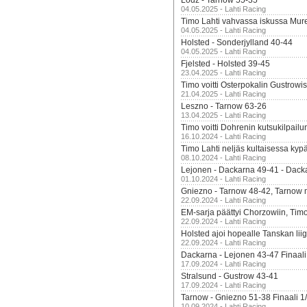
Lodz - Tarnow 55-35
04.05.2025 - Lahti Racing
Timo Lahti vahvassa iskussa Mur
04.05.2025 - Lahti Racing
Holsted - Sonderjylland 40-44
04.05.2025 - Lahti Racing
Fjelsted - Holsted 39-45
23.04.2025 - Lahti Racing
Timo voitti Osterpokalin Gustrowi
21.04.2025 - Lahti Racing
Leszno - Tarnow 63-26
13.04.2025 - Lahti Racing
Timo voitti Dohrenin kutsukilpailu
16.10.2024 - Lahti Racing
Timo Lahti neljäs kultaisessa kyp
08.10.2024 - Lahti Racing
Lejonen - Dackarna 49-41 - Dack
01.10.2024 - Lahti Racing
Gniezno - Tarnow 48-42, Tarnow 
22.09.2024 - Lahti Racing
EM-sarja päättyi Chorzowiin, Tim
22.09.2024 - Lahti Racing
Holsted ajoi hopealle Tanskan lii
22.09.2024 - Lahti Racing
Dackarna - Lejonen 43-47 Finaali
17.09.2024 - Lahti Racing
Stralsund - Gustrow 43-41
17.09.2024 - Lahti Racing
Tarnow - Gniezno 51-38 Finaali 1
10.09.2024 - Lahti Racing