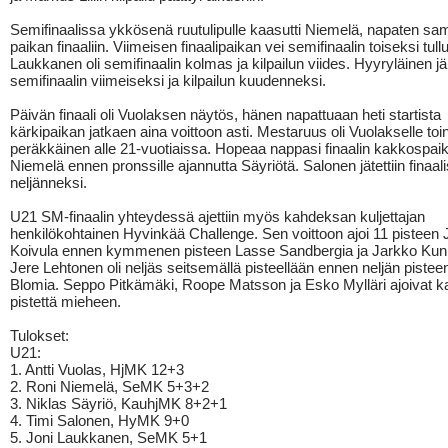
Semifinaalissa ykkösenä ruutulipulle kaasutti Niemelä, napaten sam
paikan finaaliin. Viimeisen finaalipaikan vei semifinaalin toiseksi tull
Laukkanen oli semifinaalin kolmas ja kilpailun viides. Hyyryläinen jä
semifinaalin viimeiseksi ja kilpailun kuudenneksi.
Päivän finaali oli Vuolaksen näytös, hänen napattuaan heti startista
kärkipaikan jatkaen aina voittoon asti. Mestaruus oli Vuolakselle toi
peräkkäinen alle 21-vuotiaissa. Hopeaa nappasi finaalin kakkospaik
Niemelä ennen pronssille ajannutta Säyriötä. Salonen jätettiin finaal
neljänneksi.
U21 SM-finaalin yhteydessä ajettiin myös kahdeksan kuljettajan
henkilökohtainen Hyvinkää Challenge. Sen voittoon ajoi 11 pisteen
Koivula ennen kymmenen pisteen Lasse Sandbergia ja Jarkko Kun
Jere Lehtonen oli neljäs seitsemällä pisteellään ennen neljän pistee
Blomia. Seppo Pitkämäki, Roope Matsson ja Esko Mylläri ajoivat k
pistettä mieheen.
Tulokset:
U21:
1. Antti Vuolas, HjMK 12+3
2. Roni Niemelä, SeMK 5+3+2
3. Niklas Säyriö, KauhjMK 8+2+1
4. Timi Salonen, HyMK 9+0
5. Joni Laukkanen, SeMK 5+1