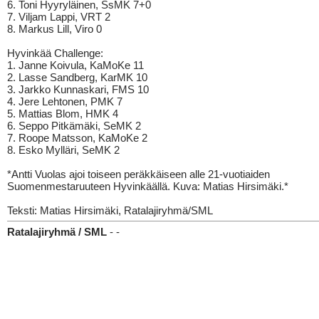
6. Toni Hyyryläinen, SsMK 7+0
7. Viljam Lappi, VRT 2
8. Markus Lill, Viro 0
Hyvinkää Challenge:
1. Janne Koivula, KaMoKe 11
2. Lasse Sandberg, KarMK 10
3. Jarkko Kunnaskari, FMS 10
4. Jere Lehtonen, PMK 7
5. Mattias Blom, HMK 4
6. Seppo Pitkämäki, SeMK 2
7. Roope Matsson, KaMoKe 2
8. Esko Mylläri, SeMK 2
*Antti Vuolas ajoi toiseen peräkkäiseen alle 21-vuotiaiden
Suomenmestaruuteen Hyvinkäällä. Kuva: Matias Hirsimäki.*
Teksti: Matias Hirsimäki, Ratalajiryhmä/SML
Ratalajiryhmä / SML
- -