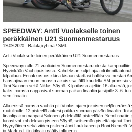
SPEEDWAY: Antti Vuolakselle toinen
peräkkäinen U21 Suomenmestaruus
19.09.2020 - Ratalajiryhmä / SML
Antti Vuolakselle toinen peräkkäinen U21 Suomenmestaruus
Speedwayn alle 21-vuotiaiden Suomenmestaruudesta kamppailtiin
Hyvinkään Vauhtipuistossa. Kahdeksan kuljettajaa oli ilmoittautun
kilpailuun. Ennakkosuosikkina kisaan starttasi hallitseva mestari Ant
haastajinaan muun muassa aikuisissa tällä kaudella SM-pronssia vo
Timi Salonen sekä Niklas Säyriö. Kilpailussa ajettiin 16 alkuerää, jo
kaksi parasta nappasivat suoraan paikan finaaliin ja sijoille 3-.6. tull
semifinaaliin.
Alkuerissä parasta vauhtia piti Vuolas ajaen jokaisen neljän eräns
ruutulipulle. 12 pisteellä aukesi paikka suoraan päivän finaaliin. Toi
finaalipaikan nappasi Salonen yhdeksällä pisteellään. Semifinaaliin
lunastivat kahdeksan pisteen Säyriö, seitsemän pistettä ajanut Toni
Hyyryläinen sekä viiden pisteen Joni Laukkanen ja Roni Niemelä. V
ja Markus Lillin kilpailu päättyi alkueriin.