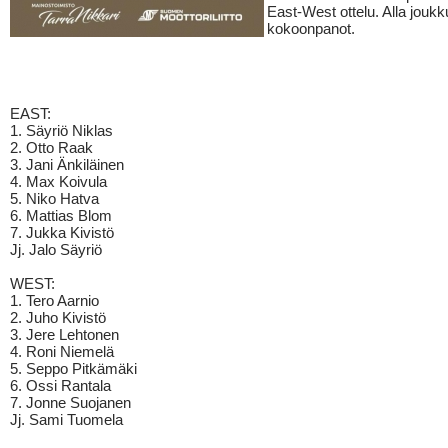
East-West ottelu. Alla jouk
kokoonpanot.
EAST:
1. Säyriö Niklas
2. Otto Raak
3. Jani Änkiläinen
4. Max Koivula
5. Niko Hatva
6. Mattias Blom
7. Jukka Kivistö
Jj. Jalo Säyriö
WEST:
1. Tero Aarnio
2. Juho Kivistö
3. Jere Lehtonen
4. Roni Niemelä
5. Seppo Pitkämäki
6. Ossi Rantala
7. Jonne Suojanen
Jj. Sami Tuomela