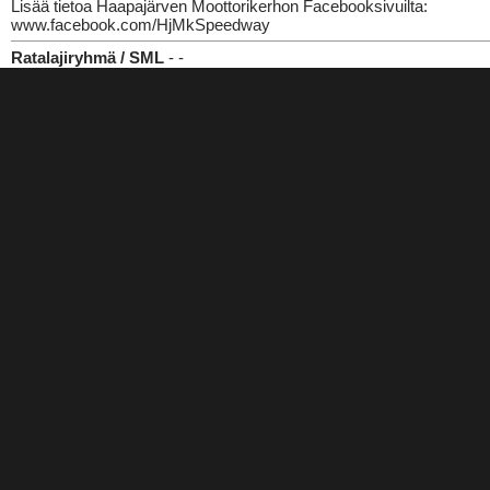
Lisää tietoa Haapajärven Moottorikerhon Facebooksivuilta:
www.facebook.com/HjMkSpeedway
Ratalajiryhmä / SML
- -