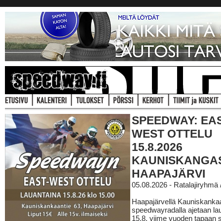
SPEEDWAY: EAS
WEST OTTELU
15.8.2026
KAUNISKANGA
HAAPAJÄRVI
05.08.2026 - Ratalajiryhmä
Haapajärvellä Kauniskanka
speedwayradalla ajetaan la
15.8. viime vuoden tapaan