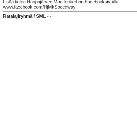
Lisää tietoa Haapajärven Moottorikerhon Facebooksivuilta:
www.facebook.com/HjMkSpeedway
Ratalajiryhmä / SML
- -