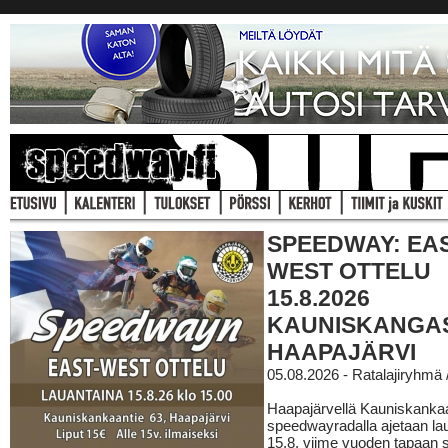
SPEEDWAY: EAS
WEST OTTELU
15.8.2026
KAUNISKANGA
HAAPAJÄRVI
05.08.2026 - Ratalajiryhmä
Haapajärvellä Kauniskanka
speedwayradalla ajetaan la
15.8. viime vuoden tapaan