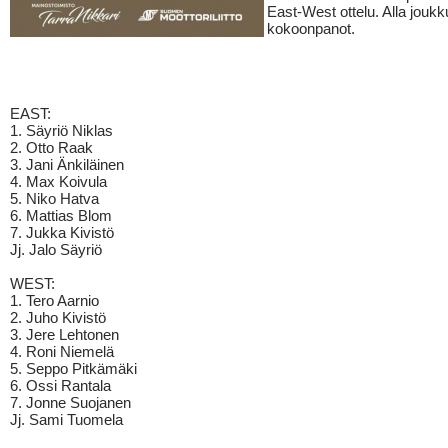
East-West ottelu. Alla jouk
kokoonpanot.
EAST:
1. Säyriö Niklas
2. Otto Raak
3. Jani Änkiläinen
4. Max Koivula
5. Niko Hatva
6. Mattias Blom
7. Jukka Kivistö
Jj. Jalo Säyriö
WEST:
1. Tero Aarnio
2. Juho Kivistö
3. Jere Lehtonen
4. Roni Niemelä
5. Seppo Pitkämäki
6. Ossi Rantala
7. Jonne Suojanen
Jj. Sami Tuomela