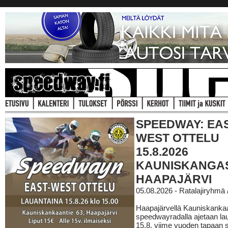
SPEEDWAY: EAS
WEST OTTELU
15.8.2026
KAUNISKANGA
HAAPAJÄRVI
05.08.2026 - Ratalajiryhmä
Haapajärvellä Kauniskanka
speedwayradalla ajetaan la
15.8. viime vuoden tapaan