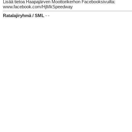
Lisää tietoa Haapajärven Moottorikerhon Facebooksivuilta:
www.facebook.com/HjMkSpeedway
Ratalajiryhmä / SML
- -