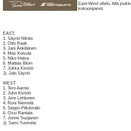
East-West ottelu. Alla jouk
kokoonpanot.
EAST:
1. Säyriö Niklas
2. Otto Raak
3. Jani Änkiläinen
4. Max Koivula
5. Niko Hatva
6. Mattias Blom
7. Jukka Kivistö
Jj. Jalo Säyriö
WEST:
1. Tero Aarnio
2. Juho Kivistö
3. Jere Lehtonen
4. Roni Niemelä
5. Seppo Pitkämäki
6. Ossi Rantala
7. Jonne Suojanen
Jj. Sami Tuomela