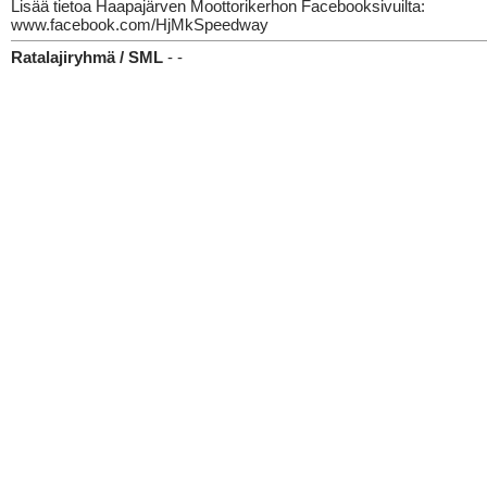
Lisää tietoa Haapajärven Moottorikerhon Facebooksivuilta:
www.facebook.com/HjMkSpeedway
Ratalajiryhmä / SML
- -