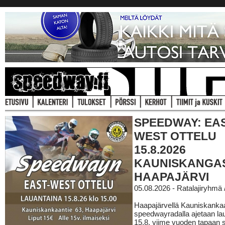
SPEEDWAY: EAS
WEST OTTELU
15.8.2026
KAUNISKANGA
HAAPAJÄRVI
05.08.2026 - Ratalajiryhmä
Haapajärvellä Kauniskanka
speedwayradalla ajetaan la
15.8. viime vuoden tapaan