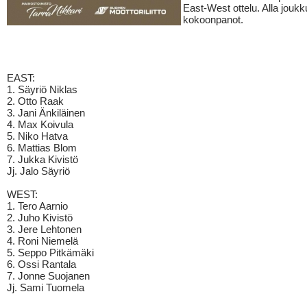
East-West ottelu. Alla jouk
kokoonpanot.
EAST:
1. Säyriö Niklas
2. Otto Raak
3. Jani Änkiläinen
4. Max Koivula
5. Niko Hatva
6. Mattias Blom
7. Jukka Kivistö
Jj. Jalo Säyriö
WEST:
1. Tero Aarnio
2. Juho Kivistö
3. Jere Lehtonen
4. Roni Niemelä
5. Seppo Pitkämäki
6. Ossi Rantala
7. Jonne Suojanen
Jj. Sami Tuomela