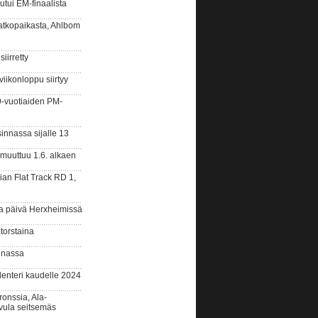
ui EM-finaalista
atkopaikasta, Ahlbom
irretty
ikonloppu siirtyy
-vuotiaiden PM-
nnassa sijalle 13
muuttuu 1.6. alkaen
ian Flat Track RD 1,
a päivä Herxheimissä
torstaina
nnassa
lenteri kaudelle 2024
nssia, Ala-
ivula seitsemäs