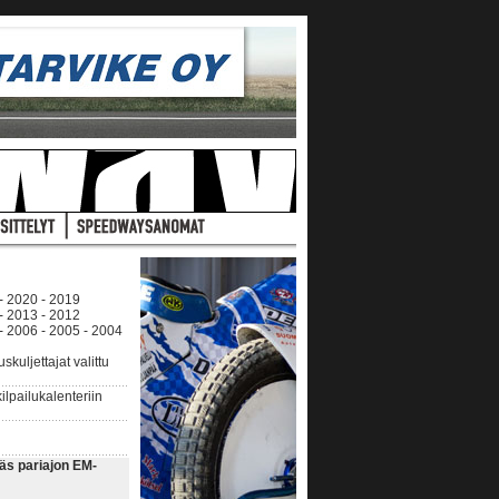
-
2020
-
2019
-
2013
-
2012
-
2006
-
2005
-
2004
uljettajat valittu
pailukalenteriin
äs pariajon EM-