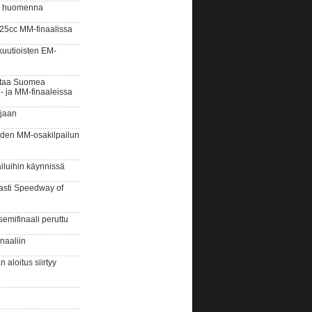
y huomenna
5cc MM-finaalissa
uutioisten EM-
taa Suomea
- ja MM-finaaleissa
rjaan
en MM-osakilpailun
iluihin käynnissä
asti Speedway of
ifinaali peruttu
naaliin
aloitus siirtyy