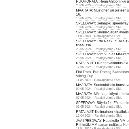
RUOHORATA: Henri Ahlbom karsiut
23.06.2024 - Ratalajiryhmä / SML
MAARATA: Mustonen jäi pisteen j
16.
16.06.2024 - Ratalajiryhmä / SML
SPEEDWAY: Seinäjoki speedway si
13.06.2024 - Ratalajiryhmä / SML
SPEEDWAY: Suomi-Sarjan avausvi
11.06.2024 - Ratalajiryhmä / SML
SPEEDWAY: Otto Raak 15. alle 19
finaalissa
25.05.2024 - Ratalajiryhmä / SML
SPEEDWAY: Antti Vuolas MM-karsi
25.05.2024 - Ratalajiryhmä / SML
RATALAJIT: Liikennevakuutuslaki 
17.05.2024 - Ratalajiryhmä / SML
Flat Track: Burt Racing Skandinav
Viking Cup
11.05.2024 - Ratalajiryhmä / SML
MAARATA: Suomalaisilla haastav
09.05.2024 - Ratalajiryhmä / SML
MAARATA: MM-sarja käyntiin hela
07.05.2024 - Ratalajiryhmä / SML
SPEEDWAY: Säyrio 14. EM-karsi
01.05.2024 - Ratalajiryhmä / SML
RATALAJIT: Kotimainen kilpailuka
12.04.2024 - Ratalajiryhmä / SML
JÄÄSPEEDWAY: Huuskolle MM-pro
Riihimäki MM-sarjan neljäs ja Ko
11.04.2024 - Ratalajiryhmä / SML