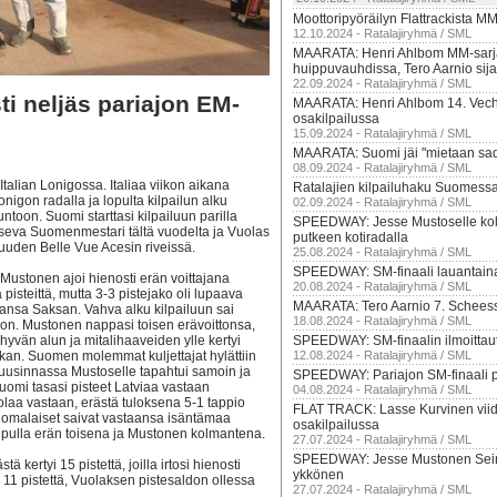
Moottoripyöräilyn Flattrackista MM
12.10.2024 - Ratalajiryhmä / SML
MAARATA: Henri Ahlbom MM-sarj
huippuvauhdissa, Tero Aarnio sija
22.09.2024 - Ratalajiryhmä / SML
 neljäs pariajon EM-
MAARATA: Henri Ahlbom 14. Vec
osakilpailussa
15.09.2024 - Ratalajiryhmä / SML
MAARATA: Suomi jäi "mietaan sad
08.09.2024 - Ratalajiryhmä / SML
talian Lonigossa. Italiaa viikon aikana
Ratalajien kilpailuhaku Suomess
onigon radalla ja lopulta kilpailun alku
02.09.2024 - Ratalajiryhmä / SML
untoon. Suomi starttasi kilpailuun parilla
SPEEDWAY: Jesse Mustoselle ko
seva Suomenmestari tältä vuodelta ja Vuolas
putkeen kotiradalla
ruuden Belle Vue Acesin riveissä.
25.08.2024 - Ratalajiryhmä / SML
SPEEDWAY: SM-finaali lauantain
Mustonen ajoi hienosti erän voittajana
20.08.2024 - Ratalajiryhmä / SML
pisteittä, mutta 3-3 pistejako oli lupaava
MAARATA: Tero Aarnio 7. Schees
aansa Saksan. Vahva alku kilpailuun sai
18.08.2024 - Ratalajiryhmä / SML
oon. Mustonen nappasi toisen erävoittonsa,
vän alun ja mitalihaaveiden ylle kertyi
SPEEDWAY: SM-finaalin ilmoittau
kan. Suomen molemmat kuljettajat hylättiin
12.08.2024 - Ratalajiryhmä / SML
 uusinnassa Mustoselle tapahtui samoin ja
SPEEDWAY: Pariajon SM-finaali p
uomi tasasi pisteet Latviaa vastaan
04.08.2024 - Ratalajiryhmä / SML
olaa vastaan, erästä tuloksena 5-1 tappio
FLAT TRACK: Lasse Kurvinen vii
uomalaiset saivat vastaansa isäntämaa
osakilpailussa
tulipulla erän toisena ja Mustonen kolmantena.
27.07.2024 - Ratalajiryhmä / SML
SPEEDWAY: Jesse Mustonen Sei
kertyi 15 pistettä, joilla irtosi hienosti
ykkönen
e 11 pistettä, Vuolaksen pistesaldon ollessa
27.07.2024 - Ratalajiryhmä / SML