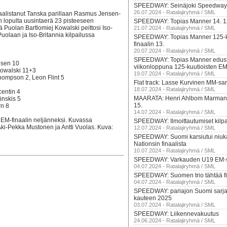
SPEEDWAY: Seinäjoki Speedwa
26.07.2024 - Ratalajiryhmä / SML
 saalistanut Tanska parillaan Rasmus Jensen-
n lopulta uusintaerä 23 pisteeseen
SPEEDWAY: Topias Manner 14. 12
ä Puolan Bartlomiej Kowalski peittosi Iso-
21.07.2024 - Ratalajiryhmä / SML
olaan ja Iso-Britannia kilpailussa
SPEEDWAY: Topias Manner 125-k
finaalin 13.
20.07.2024 - Ratalajiryhmä / SML
SPEEDWAY: Topias Manner edus
bsen 10
viikonloppuna 125-kuutioisten EM
Kowalski 11+3
19.07.2024 - Ratalajiryhmä / SML
hompson 2, Leon Flint 5
Flat track: Lasse Kurvinen MM-sa
18.07.2024 - Ratalajiryhmä / SML
centin 4
MAARATA: Henri Ahlbom Marmand
inskis 5
15.
rn 8
14.07.2024 - Ratalajiryhmä / SML
 EM-finaalin neljänneksi. Kuvassa
SPEEDWAY: Ilmoittautumiset kilpa
i-Pekka Mustonen ja Antti Vuolas. Kuva:
12.07.2024 - Ratalajiryhmä / SML
SPEEDWAY: Suomi karsiutui niuk
Nationsin finaalista
10.07.2024 - Ratalajiryhmä / SML
SPEEDWAY: Varkauden U19 EM-sem
04.07.2024 - Ratalajiryhmä / SML
SPEEDWAY: Suomen trio tähtää fi
04.07.2024 - Ratalajiryhmä / SML
SPEEDWAY: pariajon Suomi sarjan 
kauteen 2025
03.07.2024 - Ratalajiryhmä / SML
SPEEDWAY: Liikennevakuutus
24.06.2024 - Ratalajiryhmä / SML