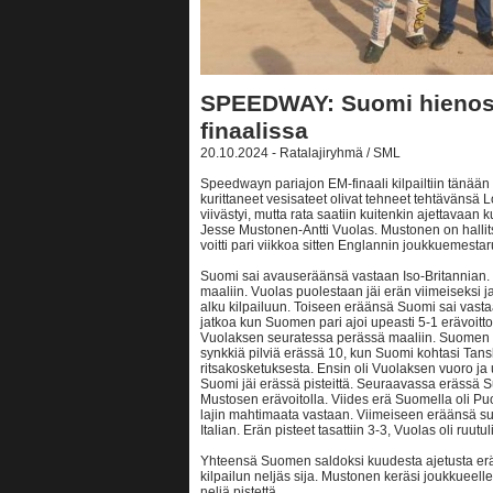
SPEEDWAY: Suomi hienosti
finaalissa
20.10.2024 - Ratalajiryhmä / SML
Speedwayn pariajon EM-finaali kilpailtiin tänään I
kurittaneet vesisateet olivat tehneet tehtävänsä L
viivästyi, mutta rata saatiin kuitenkin ajettavaan k
Jesse Mustonen-Antti Vuolas. Mustonen on hallit
voitti pari viikkoa sitten Englannin joukkuemesta
Suomi sai avauseräänsä vastaan Iso-Britannian. 
maaliin. Vuolas puolestaan jäi erän viimeiseksi ja 
alku kilpailuun. Toiseen eräänsä Suomi sai vast
jatkoa kun Suomen pari ajoi upeasti 5-1 erävoitt
Vuolaksen seuratessa perässä maaliin. Suomen hy
synkkiä pilviä erässä 10, kun Suomi kohtasi Tans
ritsakosketuksesta. Ensin oli Vuolaksen vuoro ja
Suomi jäi erässä pisteittä. Seuraavassa erässä S
Mustosen erävoitolla. Viides erä Suomella oli Pu
lajin mahtimaata vastaan. Viimeiseen eräänsä s
Italian. Erän pisteet tasattiin 3-3, Vuolas oli ruu
Yhteensä Suomen saldoksi kuudesta ajetusta erästä 
kilpailun neljäs sija. Mustonen keräsi joukkueell
neljä pistettä.