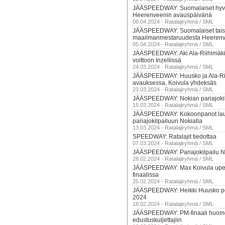
JÄÄSPEEDWAY: Suomalaiset hyv
Heerenveenin avauspäivänä
06.04.2024 - Ratalajiryhmä / SML
JÄÄSPEEDWAY: Suomalaiset tai
maailmanmestaruudesta Heerenv
05.04.2024 - Ratalajiryhmä / SML
JÄÄSPEEDWAY: Aki Ala-Riihimäki
voittoon Inzellissä
24.03.2024 - Ratalajiryhmä / SML
JÄÄSPEEDWAY: Huusko ja Ala-Rii
avauksessa, Koivula yhdeksäs
23.03.2024 - Ratalajiryhmä / SML
JÄÄSPEEDWAY: Nokian pariajokilp
15.03.2024 - Ratalajiryhmä / SML
JÄÄSPEEDWAY: Kokoonpanot lau
pariajokilpailuun Nokialla
13.03.2024 - Ratalajiryhmä / SML
SPEEDWAY: Ratalajit tiedottaa
07.03.2024 - Ratalajiryhmä / SML
JÄÄSPEEDWAY: Pariajokilpailu N
28.02.2024 - Ratalajiryhmä / SML
JÄÄSPEEDWAY: Max Koivula upea
finaalissa
25.02.2024 - Ratalajiryhmä / SML
JÄÄSPEEDWAY: Heikki Huusko po
2024
18.02.2024 - Ratalajiryhmä / SML
JÄÄSPEEDWAY: PM-finaali huome
edustuskuljettajiin