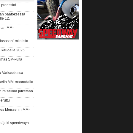
 pronssia!
an päätöksessä
lle 12.
htan MM-
asosan" mitalista
a kaudelle 2025
lmas SM-kulta
a Varkaudessa
selin MM-maaradalla
tumisaikaa jatketaan
eruttu
des Meissenin MM-
näjoki speedwayn