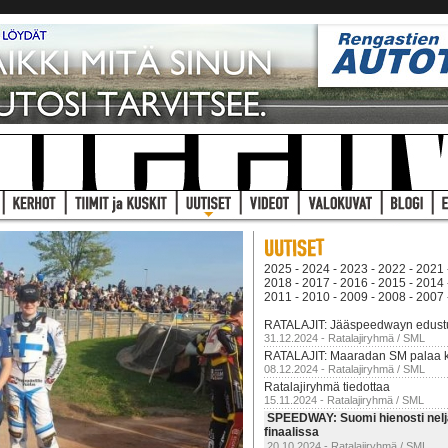
2025
-
2024
-
2023
-
2022
-
2021
2018
-
2017
-
2016
-
2015
-
2014
2011
-
2010
-
2009
-
2008
-
2007
RATALAJIT: Jääspeedwayn edustusk
31.12.2024 - Ratalajiryhmä / SML
RATALAJIT: Maaradan SM palaa kil
08.12.2024 - Ratalajiryhmä / SML
Ratalajiryhmä tiedottaa
15.11.2024 - Ratalajiryhmä / SML
SPEEDWAY: Suomi hienosti nelj
finaalissa
20.10.2024 - Ratalajiryhmä / SML