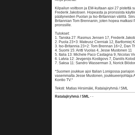
Kilpailun voittoon ja EM-kultaan ajoi 27 pistettä
Frederik Jakobsen. Hopeasta ja pronssista käytii
päätyneiden Puolan ja Iso-Britannian välillä. Siin
Britannian Tom Brennanin, joten hopea matkasi Pu
pronssille.
Tulokset:
1. Tanska 27: Rasmus Jensen 17, Frederik Jako
2. Puola 23+3: Mateusz Cierniak 12, Bartlomiej 
3. Iso-Britannia 23+2: Tom Brennan 16+2, Dan T
4. Suomi 15: Antti Vuolas 4, Jesse Mustonen 11
5. Italia 13: Michele Paco Castagna 9, Nicolas Vi
6. Latvia 12: Jevgenijs Kostigovs 7, Daniils Kolod
7. Saksa 11: Sandro Wasserman 3, Norick Blödo
*Suomen joukkue ajoi Italian Lonigossa pariajon
vasemmalta Jesse Mustonen, joukkueenjohtaja Ak
Kontio TV.*
Teksti: Matias Hirsimäki, Ratalajiryhmä / SML
Ratalajiryhmä / SML
- -