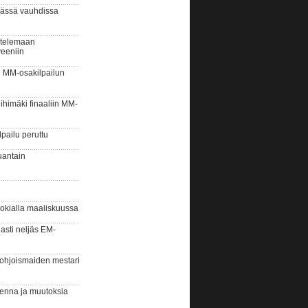
ässä vauhdissa
stelemaan
eeniin
 MM-osakilpailun
himäki finaaliin MM-
ailu peruttu
antain
okialla maaliskuussa
sti neljäs EM-
hjoismaiden mestari
nna ja muutoksia